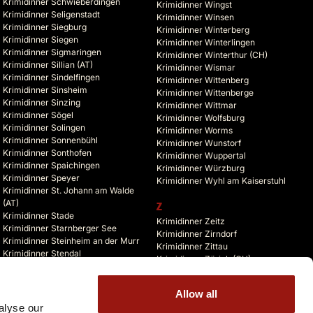
Krimidinner Schwieberdingen
Krimidinner Wingst
Krimidinner Seligenstadt
Krimidinner Winsen
Krimidinner Siegburg
Krimidinner Winterberg
Krimidinner Siegen
Krimidinner Winterlingen
Krimidinner Sigmaringen
Krimidinner Winterthur (CH)
Krimidinner Sillian (AT)
Krimidinner Wismar
Krimidinner Sindelfingen
Krimidinner Wittenberg
Krimidinner Sinsheim
Krimidinner Wittenberge
Krimidinner Sinzing
Krimidinner Wittmar
Krimidinner Sögel
Krimidinner Wolfsburg
Krimidinner Solingen
Krimidinner Worms
Krimidinner Sonnenbühl
Krimidinner Wunstorf
Krimidinner Sonthofen
Krimidinner Wuppertal
Krimidinner Spaichingen
Krimidinner Würzburg
Krimidinner Speyer
Krimidinner Wyhl am Kaiserstuhl
Krimidinner St. Johann am Walde
(AT)
Z
Krimidinner Stade
Krimidinner Zeitz
Krimidinner Starnberger See
Krimidinner Zirndorf
Krimidinner Steinheim an der Murr
Krimidinner Zittau
Krimidinner Stendal
Krimidinner Zürich (CH)
Krimidinner Stolberg
Krimidinner Zusmarshausen
Krimidinner Storkow (Mark)
Krimidinner Zuzenhausen
Krimidinner Straelen
Allow all
Krimidinner Zwickau
Krimidinner Stralsund
alyse our
Krimidinner Zwiefalten