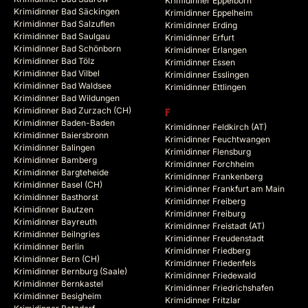
Krimidinner Eppelborn
Krimidinner Bad Säckingen
Krimidinner Eppelheim
Krimidinner Bad Salzuflen
Krimidinner Erding
Krimidinner Bad Saulgau
Krimidinner Erfurt
Krimidinner Bad Schönborn
Krimidinner Erlangen
Krimidinner Bad Tölz
Krimidinner Essen
Krimidinner Bad Vilbel
Krimidinner Esslingen
Krimidinner Bad Waldsee
Krimidinner Ettlingen
Krimidinner Bad Wildungen
Krimidinner Bad Zurzach (CH)
F
Krimidinner Baden-Baden
Krimidinner Feldkirch (AT)
Krimidinner Baiersbronn
Krimidinner Feuchtwangen
Krimidinner Balingen
Krimidinner Flensburg
Krimidinner Bamberg
Krimidinner Forchheim
Krimidinner Bargteheide
Krimidinner Frankenberg
Krimidinner Basel (CH)
Krimidinner Frankfurt am Main
Krimidinner Basthorst
Krimidinner Freiberg
Krimidinner Bautzen
Krimidinner Freiburg
Krimidinner Bayreuth
Krimidinner Freistadt (AT)
Krimidinner Beilngries
Krimidinner Freudenstadt
Krimidinner Berlin
Krimidinner Friedberg
Krimidinner Bern (CH)
Krimidinner Friedenfels
Krimidinner Bernburg (Saale)
Krimidinner Friedewald
Krimidinner Bernkastel
Krimidinner Friedrichshafen
Krimidinner Besigheim
Krimidinner Fritzlar