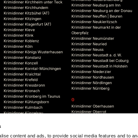
Krimidinner Kirchheim unter Teck
Krimidinner Neuburg am Inn
Krimidinner Kirchhundem
Krimidinner Neuburg an der Donau
Krimidinner Kitzbühel (AT)
Krimidinner Neuffen | Beuren
Krimidinner Kitzingen
Krimidinner Neukieritzsch
Krimidinner Klagenfurt (AT)
Krimidinner Neumarkt in der
Krimidinner Kleve
Oberpfalz
Krimidinner Klink
Krimidinner Neumünster
Krimidinner Koblenz
Krimidinner Neuried
Krimidinner Köln
Krimidinner Neuss
Krimidinner Königs Wusterhausen
Krimidinner Neustadt a. d. W.
Krimidinner Konstanz
Krimidinner Neustadt bei Coburg
Krimidinner Konzell
Krimidinner Neustadt in Holstein
Krimidinner Korntal-Münchingen
Krimidinner Niederzier
Krimidinner Kraichtal
Krimidinner Nordhausen
Krimidinner Krefeld
Krimidinner Nördlingen
Krimidinner Kressbronn
Krimidinner Nürnberg
Krimidinner Kronach
Krimidinner Kronberg im Taunus
O
Krimidinner Kühlungsborn
Krimidinner Oberhausen
Krimidinner Kulmbach
Krimidinner Oberrot
Krimidinner Künzelsau
Krimidinner Oberstdorf
Krimidinner Kyffhäuserland
Krimidinner Oberursel
s
Krimidinner Odenwald
L
Krimidinner Offenbach
ise content and ads, to provide social media features and to an
Krimidinner Lahr