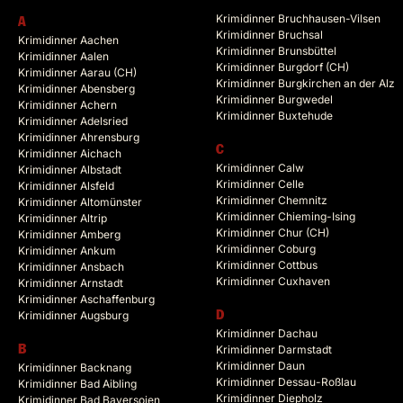
Krimidinner Bruchhausen-Vilsen
A
Krimidinner Bruchsal
Krimidinner Aachen
Krimidinner Brunsbüttel
Krimidinner Aalen
Krimidinner Burgdorf (CH)
Krimidinner Aarau (CH)
Krimidinner Burgkirchen an der Alz
Krimidinner Abensberg
Krimidinner Burgwedel
Krimidinner Achern
Krimidinner Buxtehude
Krimidinner Adelsried
Krimidinner Ahrensburg
C
Krimidinner Aichach
Krimidinner Calw
Krimidinner Albstadt
Krimidinner Celle
Krimidinner Alsfeld
Krimidinner Chemnitz
Krimidinner Altomünster
Krimidinner Chieming-Ising
Krimidinner Altrip
Krimidinner Chur (CH)
Krimidinner Amberg
Krimidinner Coburg
Krimidinner Ankum
Krimidinner Cottbus
Krimidinner Ansbach
Krimidinner Cuxhaven
Krimidinner Arnstadt
Krimidinner Aschaffenburg
Krimidinner Augsburg
D
Krimidinner Dachau
B
Krimidinner Darmstadt
Krimidinner Daun
Krimidinner Backnang
Krimidinner Dessau-Roßlau
Krimidinner Bad Aibling
Krimidinner Diepholz
Krimidinner Bad Bayersoien