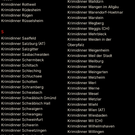
Krimidinner Walldürn
Krimidinner Rottweil
Krimidinner Wangen im Allgäu
Krimidinner Rüdesheim
Krimidinner Warendorf-Hoetmar
Krimidinner Rügen
Krimidinner Warstein
Krimidinner Rüsselsheim
Krimidinner Wegberg
Krimidinner Weggis (CH)
S
Krimidinner Wehrbleck
Krimidinner Saalfeld
Krimidinner Weiden in der
Krimidinner Salzburg (AT)
Oberpfalz
Krimidinner Salzgitter
Krimidinner Weigenheim
Krimidinner Sasbachwalden
Krimidinner Weil der Stadt
Krimidinner Schermbeck
Krimidinner Weilburg
Krimidinner Schiltach
Krimidinner Weimar
Krimidinner Schleching
Krimidinner Weingarten
Krimidinner Schluchsee
Krimidinner Welzheim
Krimidinner Schotten
Krimidinner Werl
Krimidinner Schramberg
Krimidinner Werne
Krimidinner Schwabach
Krimidinner Wesel
Krimidinner Schwäbisch Gmünd
Krimidinner Wetzlar
Krimidinner Schwäbisch Hall
Krimidinner Wiehl
Krimidinner Schwaigern
Krimidinner Wien (AT)
Krimidinner Schwangau
Krimidinner Wiesbaden
Krimidinner Schweinfurt
Krimidinner Wil (CH)
Krimidinner Schwerin
Krimidinner Wilhelmshaven
Krimidinner Schwetzingen
Krimidinner Willingen