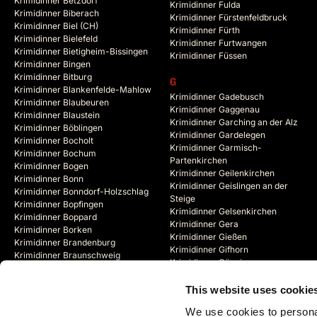
Krimidinner Betzdorf
Krimidinner Fulda
Krimidinner Biberach
Krimidinner Fürstenfeldbruck
Krimidinner Biel (CH)
Krimidinner Fürth
Krimidinner Bielefeld
Krimidinner Furtwangen
Krimidinner Bietigheim-Bissingen
Krimidinner Füssen
Krimidinner Bingen
Krimidinner Bitburg
G
Krimidinner Blankenfelde-Mahlow
Krimidinner Gadebusch
Krimidinner Blaubeuren
Krimidinner Gaggenau
Krimidinner Blaustein
Krimidinner Garching an der Alz
Krimidinner Böblingen
Krimidinner Gardelegen
Krimidinner Bocholt
Krimidinner Garmisch-
Krimidinner Bochum
Partenkirchen
Krimidinner Bogen
Krimidinner Geilenkirchen
Krimidinner Bonn
Krimidinner Geislingen an der
Krimidinner Bonndorf-Holzschlag
Steige
Krimidinner Bopfingen
Krimidinner Gelsenkirchen
Krimidinner Boppard
Krimidinner Gera
Krimidinner Borken
Krimidinner Gießen
Krimidinner Brandenburg
Krimidinner Gifhorn
Krimidinner Braunschweig
Krimidinner Göppingen
Krimidinner Bregenz (AT)
Krimidinner Görlitz
Krimidinner Bremen
Krimidinner Goslar
This website uses cookie
Krimidinner Bremerhaven
Krimidinner Gotha
Krimidinner Bremervörde
We use cookies to personal
Krimidinner Göttingen