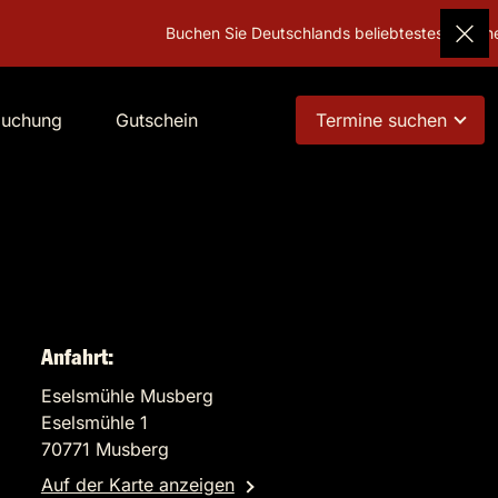
Buchen Sie Deutschlands beliebtestes Geschenk!
Gut
buchung
Gutschein
Termine suchen
Anfahrt:
Eselsmühle Musberg
Eselsmühle 1
70771 Musberg
Auf der Karte anzeigen