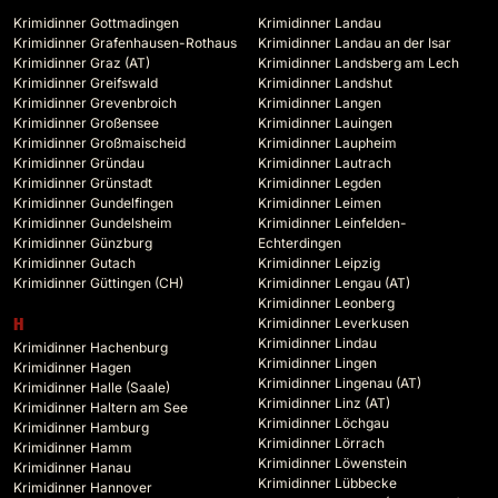
Krimidinner Gottmadingen
Krimidinner Landau
Krimidinner Grafenhausen-Rothaus
Krimidinner Landau an der Isar
Krimidinner Graz (AT)
Krimidinner Landsberg am Lech
Krimidinner Greifswald
Krimidinner Landshut
Krimidinner Grevenbroich
Krimidinner Langen
Krimidinner Großensee
Krimidinner Lauingen
Krimidinner Großmaischeid
Krimidinner Laupheim
Krimidinner Gründau
Krimidinner Lautrach
Krimidinner Grünstadt
Krimidinner Legden
Krimidinner Gundelfingen
Krimidinner Leimen
Krimidinner Gundelsheim
Krimidinner Leinfelden-
Krimidinner Günzburg
Echterdingen
Krimidinner Gutach
Krimidinner Leipzig
Krimidinner Güttingen (CH)
Krimidinner Lengau (AT)
Krimidinner Leonberg
Krimidinner Leverkusen
H
Krimidinner Lindau
Krimidinner Hachenburg
Krimidinner Lingen
Krimidinner Hagen
Krimidinner Lingenau (AT)
Krimidinner Halle (Saale)
Krimidinner Linz (AT)
Krimidinner Haltern am See
Krimidinner Löchgau
Krimidinner Hamburg
Krimidinner Lörrach
Krimidinner Hamm
Krimidinner Löwenstein
Krimidinner Hanau
Krimidinner Lübbecke
Krimidinner Hannover