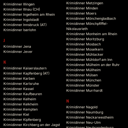
Krimidinner Metzingen
Krimidinner Illingen
Krimidinner Minden
Krimidinner Illnau (CH)
Krimidinner Moers
Krimidinner Ingelheim am Rhein
Krimidinner Mönchengladbach
Krimidinner Ingolstadt
Krimidinner Mönchpfiffel-
Krimidinner Innsbruck (AT)
Nikolausrieth
Krimidinner Iserlohn
Krimidinner Monheim am Rhein
Krimidinner Moritzburg
J
Krimidinner Mosbach
Krimidinner Jena
Krimidinner Moselkern
Krimidinner Jever
Krimidinner Mühlacker
Krimidinner Mühldorf am Inn
K
Krimidinner Mülheim an der Ruhr
Krimidinner Kaiserslautern
Krimidinner Müllheim
Krimidinner Kapfenberg (AT)
Krimidinner Mülsen
Krimidinner Karben
Krimidinner München
Krimidinner Karlsruhe
Krimidinner Münster
Krimidinner Kassel
Krimidinner Murrhardt
Krimidinner Kaufbeuren
Krimidinner Kelheim
N
Krimidinner Kelkheim
Krimidinner Nagold
Krimidinner Kempten
Krimidinner Naumburg
Krimidinner Kiel
Krimidinner Neckarwestheim
Krimidinner Kipfenberg
Krimidinner Neu-Ulm
Krimidinner Kirchberg an der Jagst
Krimidinner Neubrandenburg