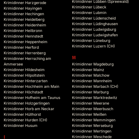
Krimidinner Lübben (Spreewald)
Krimidinner Harzgerode
Krimidinner Lübeck
Krimidinner Hayingen
Krimidinner Lubmin
Krimidinner Hechingen
Krimidinner Lüdenscheid
Krimidinner Heidelberg
Krimidinner Lüdinghausen
Krimidinner Heidenheim
Krimidinner Ludwigsburg
Krimidinner Heilbronn
Krimidinner Ludwigshafen
Krimidinner Hennstedt
Krimidinner Lüneburg
Krimidinner Heppenheim
Krimidinner Luzern (CH)
Krimidinner Herford
Krimidinner Herrenberg
M
Krimidinner Herrsching am
Ammersee
Krimidinner Magdeburg
Krimidinner Hildesheim
Krimidinner Mainz
Krimidinner Hilpoltstein
Krimidinner Malchow
Krimidinner Hinterzarten
Krimidinner Mannheim
Krimidinner Hochheim am Main
Krimidinner Marbach (CH)
Krimidinner Höchstadt
Krimidinner Marburg
Krimidinner Hofheim am Taunus
Krimidinner Marktredwitz
Krimidinner Holzgerlingen
Krimidinner Meerane
Krimidinner Horb am Neckar
Krimidinner Meerbusch
Krimidinner Hüllhorst
Krimidinner Meißen
Krimidinner Hurden (CH)
Krimidinner Memmingen
Krimidinner Husum
Krimidinner Merseburg
Krimidinner Mertingen
Krimidinner Meschede
I