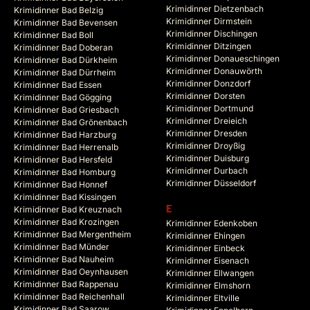
Krimidinner Dietzenbach
Krimidinner Bad Belzig
Krimidinner Dirmstein
Krimidinner Bad Bevensen
Krimidinner Dischingen
Krimidinner Bad Boll
Krimidinner Ditzingen
Krimidinner Bad Doberan
Krimidinner Donaueschingen
Krimidinner Bad Dürkheim
Krimidinner Donauwörth
Krimidinner Bad Dürrheim
Krimidinner Donzdorf
Krimidinner Bad Essen
Krimidinner Dorsten
Krimidinner Bad Gögging
Krimidinner Dortmund
Krimidinner Bad Griesbach
Krimidinner Dreieich
Krimidinner Bad Grönenbach
Krimidinner Dresden
Krimidinner Bad Harzburg
Krimidinner Droyßig
Krimidinner Bad Herrenalb
Krimidinner Duisburg
Krimidinner Bad Hersfeld
Krimidinner Durbach
Krimidinner Bad Homburg
Krimidinner Düsseldorf
Krimidinner Bad Honnef
Krimidinner Bad Kissingen
Krimidinner Bad Kreuznach
E
Krimidinner Bad Krozingen
Krimidinner Edenkoben
Krimidinner Bad Mergentheim
Krimidinner Ehingen
Krimidinner Bad Münder
Krimidinner Einbeck
Krimidinner Bad Nauheim
Krimidinner Eisenach
Krimidinner Bad Oeynhausen
Krimidinner Ellwangen
Krimidinner Bad Rappenau
Krimidinner Elmshorn
Krimidinner Bad Reichenhall
Krimidinner Eltville
Krimidinner Bad Saarow