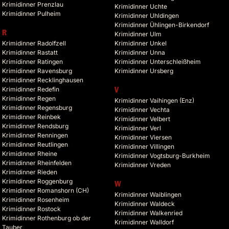
Krimidinner Prenzlau
Krimidinner Uchte
Krimidinner Pulheim
Krimidinner Uhldingen
Krimidinner Ühlingen-Birkendorf
R
Krimidinner Ulm
Krimidinner Radolfzell
Krimidinner Unkel
Krimidinner Rastatt
Krimidinner Unna
Krimidinner Ratingen
Krimidinner Unterschleißheim
Krimidinner Ravensburg
Krimidinner Ursberg
Krimidinner Recklinghausen
Krimidinner Redefin
V
Krimidinner Regen
Krimidinner Vaihingen (Enz)
Krimidinner Regensburg
Krimidinner Vechta
Krimidinner Reinbek
Krimidinner Velbert
Krimidinner Rendsburg
Krimidinner Verl
Krimidinner Renningen
Krimidinner Viersen
Krimidinner Reutlingen
Krimidinner Villingen
Krimidinner Rheine
Krimidinner Vogtsburg-Burkheim
Krimidinner Rheinfelden
Krimidinner Vreden
Krimidinner Rieden
Krimidinner Roggenburg
W
Krimidinner Romanshorn (CH)
Krimidinner Waiblingen
Krimidinner Rosenheim
Krimidinner Waldeck
Krimidinner Rostock
Krimidinner Walkenried
Krimidinner Rothenburg ob der
Krimidinner Walldorf
Tauber