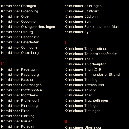
Krimidinner Öhringen
Krimidinner Stühlingen
Krimidinner Oldenburg
Krimidinner Stuttgart
Krimidinner Olpe
Krimidinner Südlohn
Krimidinner Oppenheim
Krimidinner Suhl
Krimidinner Orsingen-Nenzingen
Krimidinner Sulzbach an der Murr
Krimidinner Osburg
Krimidinner Sylt
Krimidinner Osnabrück
Krimidinner Osterhofen
T
Krimidinner Ostfildern
Krimidinner Tangermünde
Krimidinner Ottersberg
Krimidinner Tauberbischofsheim
Krimidinner Thale
P
Krimidinner Thierhaupten
Krimidinner Paderborn
Krimidinner Thun (CH)
Krimidinner Papenburg
Krimidinner Timmendorfer Strand
Krimidinner Passau
Krimidinner Tönning
Krimidinner Petershagen
Krimidinner Tremsbüttel
Krimidinner Pfaffenhofen
Krimidinner Triberg
Krimidinner Pforzheim
Krimidinner Trier
Krimidinner Pfullendorf
Krimidinner Trochtelfingen
Krimidinner Pinneberg
Krimidinner Tübingen
Krimidinner Pirna
Krimidinner Tuttlingen
Krimidinner Plattling
Krimidinner Plauen
U
Krimidinner Potsdam
Krimidinner Überlingen