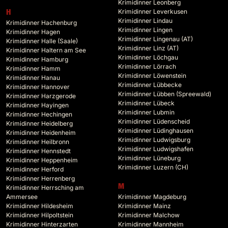
Krimidinner Leonberg
Krimidinner Leverkusen
H
Krimidinner Lindau
Krimidinner Hachenburg
Krimidinner Lingen
Krimidinner Hagen
Krimidinner Lingenau (AT)
Krimidinner Halle (Saale)
Krimidinner Linz (AT)
Krimidinner Haltern am See
Krimidinner Löchgau
Krimidinner Hamburg
Krimidinner Lörrach
Krimidinner Hamm
Krimidinner Löwenstein
Krimidinner Hanau
Krimidinner Lübbecke
Krimidinner Hannover
Krimidinner Lübben (Spreewald)
Krimidinner Harzgerode
Krimidinner Lübeck
Krimidinner Hayingen
Krimidinner Lubmin
Krimidinner Hechingen
Krimidinner Lüdenscheid
Krimidinner Heidelberg
Krimidinner Lüdinghausen
Krimidinner Heidenheim
Krimidinner Ludwigsburg
Krimidinner Heilbronn
Krimidinner Ludwigshafen
Krimidinner Hennstedt
Krimidinner Lüneburg
Krimidinner Heppenheim
Krimidinner Luzern (CH)
Krimidinner Herford
Krimidinner Herrenberg
M
Krimidinner Herrsching am
Ammersee
Krimidinner Magdeburg
Krimidinner Hildesheim
Krimidinner Mainz
Krimidinner Hilpoltstein
Krimidinner Malchow
Krimidinner Hinterzarten
Krimidinner Mannheim