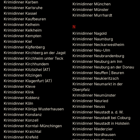
Krimidinner Karben
Krimidinner München
Krimidinner Karlsruhe
Krimidinner Münster
Krimidinner Kassel
Krimidinner Murrhardt
Krimidinner Kaufbeuren
Krimidinner Kelheim
N
Krimidinner Kelkheim
Krimidinner Nagold
Krimidinner Kempten
Krimidinner Naumburg
Krimidinner Kiel
Krimidinner Neckarwestheim
Krimidinner Kipfenberg
Krimidinner Neu-Ulm
Krimidinner Kirchberg an der Jagst
Krimidinner Neubrandenburg
Krimidinner Kirchheim unter Teck
Krimidinner Neuburg am Inn
Krimidinner Kirchhundem
Krimidinner Neuburg an der Donau
Krimidinner Kitzbühel (AT)
Krimidinner Neuffen | Beuren
Krimidinner Kitzingen
Krimidinner Neukieritzsch
Krimidinner Klagenfurt (AT)
Krimidinner Neumarkt in der
Krimidinner Kleve
Oberpfalz
Krimidinner Klink
Krimidinner Neumünster
Krimidinner Koblenz
Krimidinner Neuried
Krimidinner Köln
Krimidinner Neuss
Krimidinner Königs Wusterhausen
Krimidinner Neustadt a. d. W.
Krimidinner Konstanz
Krimidinner Neustadt bei Coburg
Krimidinner Konzell
Krimidinner Neustadt in Holstein
Krimidinner Korntal-Münchingen
Krimidinner Niederzier
Krimidinner Kraichtal
Krimidinner Nordhausen
Krimidinner Krefeld