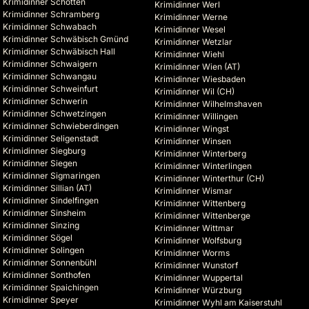
Krimidinner Schotten
Krimidinner Werl
Krimidinner Schramberg
Krimidinner Werne
Krimidinner Schwabach
Krimidinner Wesel
Krimidinner Schwäbisch Gmünd
Krimidinner Wetzlar
Krimidinner Schwäbisch Hall
Krimidinner Wiehl
Krimidinner Schwaigern
Krimidinner Wien (AT)
Krimidinner Schwangau
Krimidinner Wiesbaden
Krimidinner Schweinfurt
Krimidinner Wil (CH)
Krimidinner Schwerin
Krimidinner Wilhelmshaven
Krimidinner Schwetzingen
Krimidinner Willingen
Krimidinner Schwieberdingen
Krimidinner Wingst
Krimidinner Seligenstadt
Krimidinner Winsen
Krimidinner Siegburg
Krimidinner Winterberg
Krimidinner Siegen
Krimidinner Winterlingen
Krimidinner Sigmaringen
Krimidinner Winterthur (CH)
Krimidinner Sillian (AT)
Krimidinner Wismar
Krimidinner Sindelfingen
Krimidinner Wittenberg
Krimidinner Sinsheim
Krimidinner Wittenberge
Krimidinner Sinzing
Krimidinner Wittmar
Krimidinner Sögel
Krimidinner Wolfsburg
Krimidinner Solingen
Krimidinner Worms
Krimidinner Sonnenbühl
Krimidinner Wunstorf
Krimidinner Sonthofen
Krimidinner Wuppertal
Krimidinner Spaichingen
Krimidinner Würzburg
Krimidinner Speyer
Krimidinner Wyhl am Kaiserstuhl