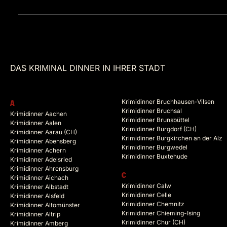
DAS KRIMINAL DINNER IN IHRER STADT
Krimidinner Bruchhausen-Vilsen
A
Krimidinner Bruchsal
Krimidinner Aachen
Krimidinner Brunsbüttel
Krimidinner Aalen
Krimidinner Burgdorf (CH)
Krimidinner Aarau (CH)
Krimidinner Burgkirchen an der Alz
Krimidinner Abensberg
Krimidinner Burgwedel
Krimidinner Achern
Krimidinner Buxtehude
Krimidinner Adelsried
Krimidinner Ahrensburg
C
Krimidinner Aichach
Krimidinner Calw
Krimidinner Albstadt
Krimidinner Celle
Krimidinner Alsfeld
Krimidinner Chemnitz
Krimidinner Altomünster
Krimidinner Chieming-Ising
Krimidinner Altrip
Krimidinner Chur (CH)
Krimidinner Amberg