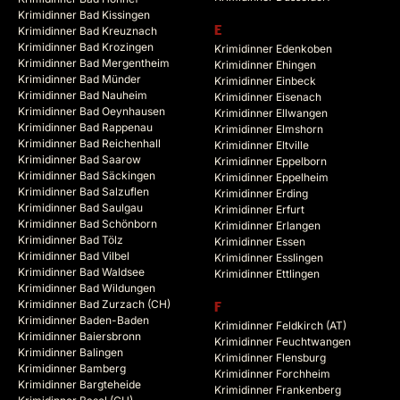
Krimidinner Bad Kissingen
Krimidinner Bad Kreuznach
E
Krimidinner Bad Krozingen
Krimidinner Edenkoben
Krimidinner Bad Mergentheim
Krimidinner Ehingen
Krimidinner Bad Münder
Krimidinner Einbeck
Krimidinner Bad Nauheim
Krimidinner Eisenach
Krimidinner Bad Oeynhausen
Krimidinner Ellwangen
Krimidinner Bad Rappenau
Krimidinner Elmshorn
Krimidinner Bad Reichenhall
Krimidinner Eltville
Krimidinner Bad Saarow
Krimidinner Eppelborn
Krimidinner Bad Säckingen
Krimidinner Eppelheim
Krimidinner Bad Salzuflen
Krimidinner Erding
Krimidinner Bad Saulgau
Krimidinner Erfurt
Krimidinner Bad Schönborn
Krimidinner Erlangen
Krimidinner Bad Tölz
Krimidinner Essen
Krimidinner Bad Vilbel
Krimidinner Esslingen
Krimidinner Bad Waldsee
Krimidinner Ettlingen
Krimidinner Bad Wildungen
Krimidinner Bad Zurzach (CH)
F
Krimidinner Baden-Baden
Krimidinner Feldkirch (AT)
Krimidinner Baiersbronn
Krimidinner Feuchtwangen
Krimidinner Balingen
Krimidinner Flensburg
Krimidinner Bamberg
Krimidinner Forchheim
Krimidinner Bargteheide
Krimidinner Frankenberg