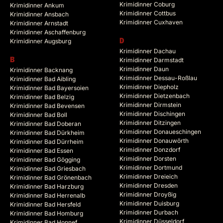
Krimidinner Coburg
Krimidinner Ankum
Krimidinner Cottbus
Krimidinner Ansbach
Krimidinner Cuxhaven
Krimidinner Arnstadt
Krimidinner Aschaffenburg
Krimidinner Augsburg
D
Krimidinner Dachau
B
Krimidinner Darmstadt
Krimidinner Daun
Krimidinner Backnang
Krimidinner Dessau-Roßlau
Krimidinner Bad Aibling
Krimidinner Diepholz
Krimidinner Bad Bayersoien
Krimidinner Dietzenbach
Krimidinner Bad Belzig
Krimidinner Dirmstein
Krimidinner Bad Bevensen
Krimidinner Dischingen
Krimidinner Bad Boll
Krimidinner Ditzingen
Krimidinner Bad Doberan
Krimidinner Donaueschingen
Krimidinner Bad Dürkheim
Krimidinner Donauwörth
Krimidinner Bad Dürrheim
Krimidinner Donzdorf
Krimidinner Bad Essen
Krimidinner Dorsten
Krimidinner Bad Gögging
Krimidinner Dortmund
Krimidinner Bad Griesbach
Krimidinner Dreieich
Krimidinner Bad Grönenbach
Krimidinner Dresden
Krimidinner Bad Harzburg
Krimidinner Droyßig
Krimidinner Bad Herrenalb
Krimidinner Duisburg
Krimidinner Bad Hersfeld
Krimidinner Durbach
Krimidinner Bad Homburg
Krimidinner Düsseldorf
Krimidinner Bad Honnef