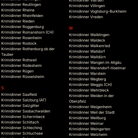
Krimidinner Viersen
Krimidinner Reutlingen
Krimidinner Villingen
Krimidinner Rheine
Krimidinner Vogtsburg-Burkheim
Krimidinner Rheinfelden
Krimidinner Vreden
Krimidinner Rieden
Krimidinner Roggenburg
W
Krimidinner Romanshorn (CH)
Krimidinner Waiblingen
Krimidinner Rosenheim
Krimidinner Waldeck
Krimidinner Rostock
Krimidinner Walkenried
Krimidinner Rothenburg ob der
Krimidinner Walldorf
Tauber
Krimidinner Walldürn
Krimidinner Rottweil
Krimidinner Wangen im Allgäu
Krimidinner Rüdesheim
Krimidinner Warendorf-Hoetmar
Krimidinner Rügen
Krimidinner Warstein
Krimidinner Rüsselsheim
Krimidinner Wegberg
Krimidinner Weggis (CH)
S
Krimidinner Wehrbleck
Krimidinner Saalfeld
Krimidinner Weiden in der
Krimidinner Salzburg (AT)
Oberpfalz
Krimidinner Salzgitter
Krimidinner Weigenheim
Krimidinner Sasbachwalden
Krimidinner Weil der Stadt
Krimidinner Schermbeck
Krimidinner Weilburg
Krimidinner Schiltach
Krimidinner Weimar
Krimidinner Schleching
Krimidinner Weingarten
Krimidinner Schluchsee
Krimidinner Welzheim