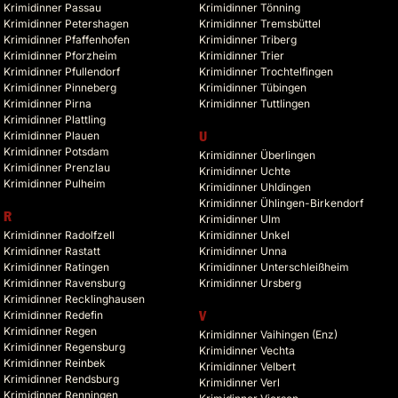
Krimidinner Passau
Krimidinner Tönning
Krimidinner Petershagen
Krimidinner Tremsbüttel
Krimidinner Pfaffenhofen
Krimidinner Triberg
Krimidinner Pforzheim
Krimidinner Trier
Krimidinner Pfullendorf
Krimidinner Trochtelfingen
Krimidinner Pinneberg
Krimidinner Tübingen
Krimidinner Pirna
Krimidinner Tuttlingen
Krimidinner Plattling
Krimidinner Plauen
U
Krimidinner Potsdam
Krimidinner Überlingen
Krimidinner Prenzlau
Krimidinner Uchte
Krimidinner Pulheim
Krimidinner Uhldingen
Krimidinner Ühlingen-Birkendorf
R
Krimidinner Ulm
Krimidinner Radolfzell
Krimidinner Unkel
Krimidinner Rastatt
Krimidinner Unna
Krimidinner Ratingen
Krimidinner Unterschleißheim
Krimidinner Ravensburg
Krimidinner Ursberg
Krimidinner Recklinghausen
Krimidinner Redefin
V
Krimidinner Regen
Krimidinner Vaihingen (Enz)
Krimidinner Regensburg
Krimidinner Vechta
Krimidinner Reinbek
Krimidinner Velbert
Krimidinner Rendsburg
Krimidinner Verl
Krimidinner Renningen