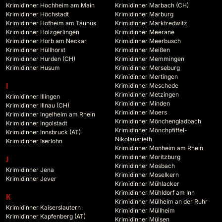
Krimidinner Hochheim am Main
Krimidinner Marbach (CH)
Krimidinner Höchstadt
Krimidinner Marburg
Krimidinner Hofheim am Taunus
Krimidinner Marktredwitz
Krimidinner Holzgerlingen
Krimidinner Meerane
Krimidinner Horb am Neckar
Krimidinner Meerbusch
Krimidinner Hüllhorst
Krimidinner Meißen
Krimidinner Hurden (CH)
Krimidinner Memmingen
Krimidinner Husum
Krimidinner Merseburg
Krimidinner Mertingen
Krimidinner Meschede
I
Krimidinner Metzingen
Krimidinner Illingen
Krimidinner Minden
Krimidinner Illnau (CH)
Krimidinner Moers
Krimidinner Ingelheim am Rhein
Krimidinner Mönchengladbach
Krimidinner Ingolstadt
Krimidinner Mönchpfiffel-
Krimidinner Innsbruck (AT)
Nikolausrieth
Krimidinner Iserlohn
Krimidinner Monheim am Rhein
Krimidinner Moritzburg
J
Krimidinner Mosbach
Krimidinner Jena
Krimidinner Moselkern
Krimidinner Jever
Krimidinner Mühlacker
Krimidinner Mühldorf am Inn
K
Krimidinner Mülheim an der Ruhr
Krimidinner Kaiserslautern
Krimidinner Müllheim
Krimidinner Kapfenberg (AT)
Krimidinner Mülsen