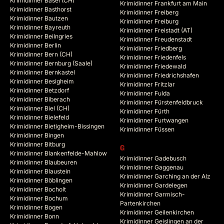
Krimidinner Basel (CH)
Krimidinner Frankfurt am Main
Krimidinner Basthorst
Krimidinner Freiberg
Krimidinner Bautzen
Krimidinner Freiburg
Krimidinner Bayreuth
Krimidinner Freistadt (AT)
Krimidinner Beilngries
Krimidinner Freudenstadt
Krimidinner Berlin
Krimidinner Friedberg
Krimidinner Bern (CH)
Krimidinner Friedenfels
Krimidinner Bernburg (Saale)
Krimidinner Friedewald
Krimidinner Bernkastel
Krimidinner Friedrichshafen
Krimidinner Besigheim
Krimidinner Fritzlar
Krimidinner Betzdorf
Krimidinner Fulda
Krimidinner Biberach
Krimidinner Fürstenfeldbruck
Krimidinner Biel (CH)
Krimidinner Fürth
Krimidinner Bielefeld
Krimidinner Furtwangen
Krimidinner Bietigheim-Bissingen
Krimidinner Füssen
Krimidinner Bingen
Krimidinner Bitburg
G
Krimidinner Blankenfelde-Mahlow
Krimidinner Gadebusch
Krimidinner Blaubeuren
Krimidinner Gaggenau
Krimidinner Blaustein
Krimidinner Garching an der Alz
Krimidinner Böblingen
Krimidinner Gardelegen
Krimidinner Bocholt
Krimidinner Garmisch-
Krimidinner Bochum
Partenkirchen
Krimidinner Bogen
Krimidinner Geilenkirchen
Krimidinner Bonn
Krimidinner Geislingen an der