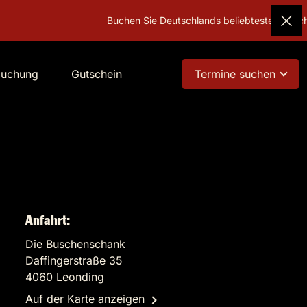
Buchen Sie Deutschlands beliebtestes Geschenk!
G
buchung
Gutschein
Termine suchen
Anfahrt:
Die Buschenschank
Daffingerstraße 35
4060 Leonding
Auf der Karte anzeigen