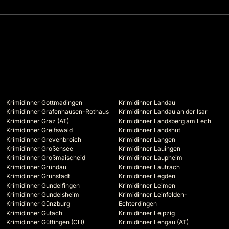
Krimidinner Gottmadingen
Krimidinner Landau
Krimidinner Grafenhausen-Rothaus
Krimidinner Landau an der Isar
Krimidinner Graz (AT)
Krimidinner Landsberg am Lech
Krimidinner Greifswald
Krimidinner Landshut
Krimidinner Grevenbroich
Krimidinner Langen
Krimidinner Großensee
Krimidinner Lauingen
Krimidinner Großmaischeid
Krimidinner Laupheim
Krimidinner Gründau
Krimidinner Lautrach
Krimidinner Grünstadt
Krimidinner Legden
Krimidinner Gundelfingen
Krimidinner Leimen
Krimidinner Gundelsheim
Krimidinner Leinfelden-
Krimidinner Günzburg
Echterdingen
Krimidinner Gutach
Krimidinner Leipzig
Krimidinner Güttingen (CH)
Krimidinner Lengau (AT)