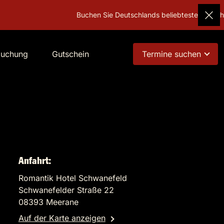
Buchen Sie Deutschlands beliebtestes Geschenk!
G
buchung
Gutschein
Termine suchen
Anfahrt:
Romantik Hotel Schwanefeld
Schwanefelder Straße 22
08393 Meerane
Auf der Karte anzeigen