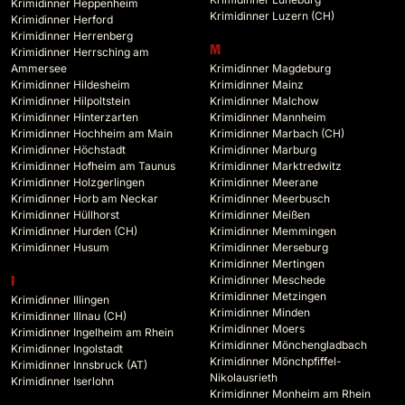
Krimidinner Heppenheim
Krimidinner Luzern (CH)
Krimidinner Herford
Krimidinner Herrenberg
M
Krimidinner Herrsching am
Ammersee
Krimidinner Magdeburg
Krimidinner Hildesheim
Krimidinner Mainz
Krimidinner Hilpoltstein
Krimidinner Malchow
Krimidinner Hinterzarten
Krimidinner Mannheim
Krimidinner Hochheim am Main
Krimidinner Marbach (CH)
Krimidinner Höchstadt
Krimidinner Marburg
Krimidinner Hofheim am Taunus
Krimidinner Marktredwitz
Krimidinner Holzgerlingen
Krimidinner Meerane
Krimidinner Horb am Neckar
Krimidinner Meerbusch
Krimidinner Hüllhorst
Krimidinner Meißen
Krimidinner Hurden (CH)
Krimidinner Memmingen
Krimidinner Husum
Krimidinner Merseburg
Krimidinner Mertingen
Krimidinner Meschede
I
Krimidinner Metzingen
Krimidinner Illingen
Krimidinner Minden
Krimidinner Illnau (CH)
Krimidinner Moers
Krimidinner Ingelheim am Rhein
Krimidinner Mönchengladbach
Krimidinner Ingolstadt
Krimidinner Mönchpfiffel-
Krimidinner Innsbruck (AT)
Nikolausrieth
Krimidinner Iserlohn
Krimidinner Monheim am Rhein