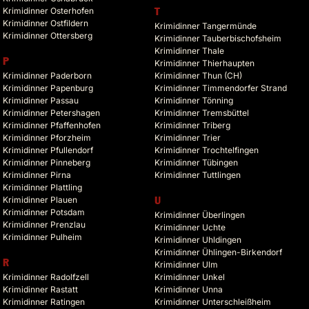
Krimidinner Osterhofen
T
Krimidinner Ostfildern
Krimidinner Tangermünde
Krimidinner Ottersberg
Krimidinner Tauberbischofsheim
Krimidinner Thale
P
Krimidinner Thierhaupten
Krimidinner Paderborn
Krimidinner Thun (CH)
Krimidinner Papenburg
Krimidinner Timmendorfer Strand
Krimidinner Passau
Krimidinner Tönning
Krimidinner Petershagen
Krimidinner Tremsbüttel
Krimidinner Pfaffenhofen
Krimidinner Triberg
Krimidinner Pforzheim
Krimidinner Trier
Krimidinner Pfullendorf
Krimidinner Trochtelfingen
Krimidinner Pinneberg
Krimidinner Tübingen
Krimidinner Pirna
Krimidinner Tuttlingen
Krimidinner Plattling
Krimidinner Plauen
U
Krimidinner Potsdam
Krimidinner Überlingen
Krimidinner Prenzlau
Krimidinner Uchte
Krimidinner Pulheim
Krimidinner Uhldingen
Krimidinner Ühlingen-Birkendorf
R
Krimidinner Ulm
Krimidinner Radolfzell
Krimidinner Unkel
Krimidinner Rastatt
Krimidinner Unna
Krimidinner Ratingen
Krimidinner Unterschleißheim