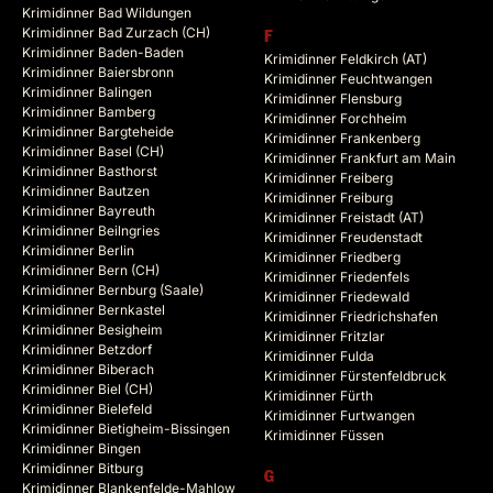
Krimidinner Bad Wildungen
Krimidinner Bad Zurzach (CH)
F
Krimidinner Baden-Baden
Krimidinner Feldkirch (AT)
Krimidinner Baiersbronn
Krimidinner Feuchtwangen
Krimidinner Balingen
Krimidinner Flensburg
Krimidinner Bamberg
Krimidinner Forchheim
Krimidinner Bargteheide
Krimidinner Frankenberg
Krimidinner Basel (CH)
Krimidinner Frankfurt am Main
Krimidinner Basthorst
Krimidinner Freiberg
Krimidinner Bautzen
Krimidinner Freiburg
Krimidinner Bayreuth
Krimidinner Freistadt (AT)
Krimidinner Beilngries
Krimidinner Freudenstadt
Krimidinner Berlin
Krimidinner Friedberg
Krimidinner Bern (CH)
Krimidinner Friedenfels
Krimidinner Bernburg (Saale)
Krimidinner Friedewald
Krimidinner Bernkastel
Krimidinner Friedrichshafen
Krimidinner Besigheim
Krimidinner Fritzlar
Krimidinner Betzdorf
Krimidinner Fulda
Krimidinner Biberach
Krimidinner Fürstenfeldbruck
Krimidinner Biel (CH)
Krimidinner Fürth
Krimidinner Bielefeld
Krimidinner Furtwangen
Krimidinner Bietigheim-Bissingen
Krimidinner Füssen
Krimidinner Bingen
Krimidinner Bitburg
G
Krimidinner Blankenfelde-Mahlow