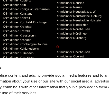
Krimidinner Koblenz
Krimidinner Neuried
Krimidinner Köln
Krimidinner Neuss
Krimidinner Königs Wusterhausen
Krimidinner Neustadt a. d. W.
Krimidinner Konstanz
Krimidinner Neustadt bei Coburg
Krimidinner Konzell
Krimidinner Neustadt in Holstein
Krimidinner Korntal-Münchingen
Krimidinner Niederzier
Krimidinner Kraichtal
Krimidinner Nordhausen
Krimidinner Krefeld
Krimidinner Nördlingen
Krimidinner Kressbronn
Krimidinner Nürnberg
Krimidinner Kronach
Krimidinner Kronberg im Taunus
O
Krimidinner Kühlungsborn
Krimidinner Oberhausen
Krimidinner Kulmbach
Krimidinner Oberrot
Krimidinner Künzelsau
Krimidinner Oberstdorf
Krimidinner Kyffhäuserland
Krimidinner Oberursel
s
Krimidinner Odenwald
L
Krimidinner Offenbach
ise content and ads, to provide social media features and to an
Krimidinner Lahr
Krimidinner Offenburg
rmation about your use of our site with our social media, advertis
 combine it with other information that you’ve provided to them o
 use of their services.