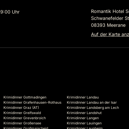
Romantik Hotel 
9:00 Uhr
Schwanefelder S
08393 Meerane
Auf der Karte an
Krimidinner Gottmadingen
Krimidinner Landau
Krimidinner Grafenhausen-Rothaus
Krimidinner Landau an der Isar
Krimidinner Graz (AT)
Krimidinner Landsberg am Lech
Krimidinner Greifswald
Krimidinner Landshut
Krimidinner Grevenbroich
Krimidinner Langen
Krimidinner Großensee
Krimidinner Lauingen
Krimidinner Großmaischeid
Krimidinner Laupheim