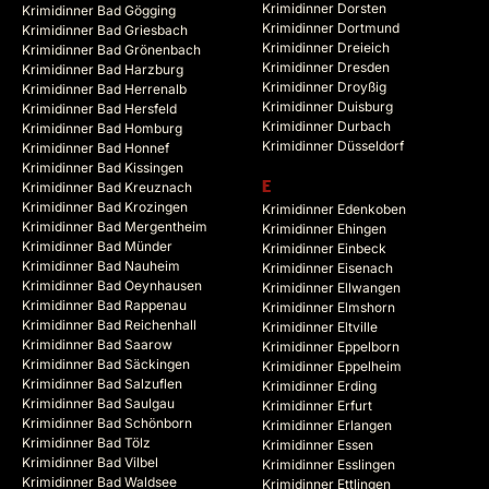
Krimidinner Dorsten
Krimidinner Bad Gögging
Krimidinner Dortmund
Krimidinner Bad Griesbach
Krimidinner Dreieich
Krimidinner Bad Grönenbach
Krimidinner Dresden
Krimidinner Bad Harzburg
Krimidinner Droyßig
Krimidinner Bad Herrenalb
Krimidinner Duisburg
Krimidinner Bad Hersfeld
Krimidinner Durbach
Krimidinner Bad Homburg
Krimidinner Düsseldorf
Krimidinner Bad Honnef
Krimidinner Bad Kissingen
Krimidinner Bad Kreuznach
E
Krimidinner Bad Krozingen
Krimidinner Edenkoben
Krimidinner Bad Mergentheim
Krimidinner Ehingen
Krimidinner Bad Münder
Krimidinner Einbeck
Krimidinner Bad Nauheim
Krimidinner Eisenach
Krimidinner Bad Oeynhausen
Krimidinner Ellwangen
Krimidinner Bad Rappenau
Krimidinner Elmshorn
Krimidinner Bad Reichenhall
Krimidinner Eltville
Krimidinner Bad Saarow
Krimidinner Eppelborn
Krimidinner Bad Säckingen
Krimidinner Eppelheim
Krimidinner Bad Salzuflen
Krimidinner Erding
Krimidinner Bad Saulgau
Krimidinner Erfurt
Krimidinner Bad Schönborn
Krimidinner Erlangen
Krimidinner Bad Tölz
Krimidinner Essen
Krimidinner Bad Vilbel
Krimidinner Esslingen
Krimidinner Bad Waldsee
Krimidinner Ettlingen