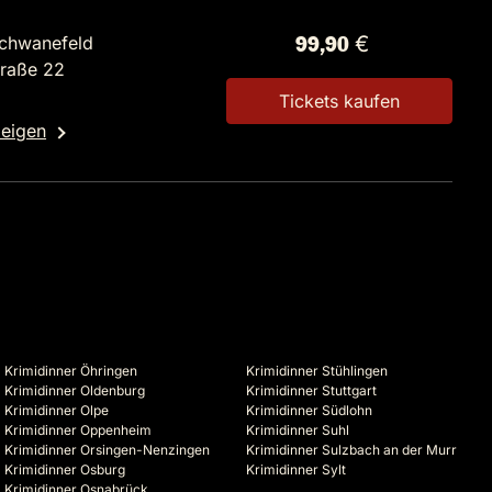
Schwanefeld
99,90 €
traße 22
Tickets kaufen
zeigen
Krimidinner Öhringen
Krimidinner Stühlingen
Krimidinner Oldenburg
Krimidinner Stuttgart
Krimidinner Olpe
Krimidinner Südlohn
Krimidinner Oppenheim
Krimidinner Suhl
Krimidinner Orsingen-Nenzingen
Krimidinner Sulzbach an der Murr
Krimidinner Osburg
Krimidinner Sylt
Krimidinner Osnabrück