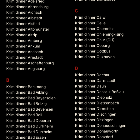
Krimidinner Adelsried
Krimidinner Ahrensburg
C
Krimidinner Aichach
Krimidinner Calw
Krimidinner Albstadt
Krimidinner Celle
Krimidinner Alsfeld
Krimidinner Chemnitz
Krimidinner Altomünster
Krimidinner Chieming-Ising
Krimidinner Altrip
Krimidinner Chur (CH)
Krimidinner Amberg
Krimidinner Coburg
Krimidinner Ankum
Krimidinner Cottbus
Krimidinner Ansbach
Krimidinner Cuxhaven
Krimidinner Arnstadt
Krimidinner Aschaffenburg
Krimidinner Augsburg
D
Krimidinner Dachau
B
Krimidinner Darmstadt
Krimidinner Daun
Krimidinner Backnang
Krimidinner Dessau-Roßlau
Krimidinner Bad Aibling
Krimidinner Diepholz
Krimidinner Bad Bayersoien
Krimidinner Dietzenbach
Krimidinner Bad Belzig
Krimidinner Dirmstein
Krimidinner Bad Bevensen
Krimidinner Dischingen
Krimidinner Bad Boll
Krimidinner Ditzingen
Krimidinner Bad Doberan
Krimidinner Donaueschingen
Krimidinner Bad Dürkheim
Krimidinner Donauwörth
Krimidinner Bad Dürrheim
Krimidinner Donzdorf
Krimidinner Bad Essen