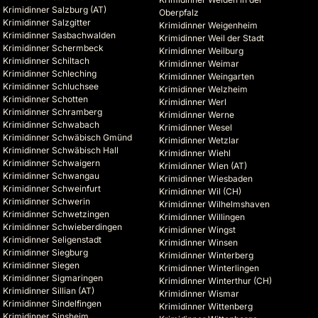
Krimidinner Salzburg (AT)
Oberpfalz
Krimidinner Salzgitter
Krimidinner Weigenheim
Krimidinner Sasbachwalden
Krimidinner Weil der Stadt
Krimidinner Schermbeck
Krimidinner Weilburg
Krimidinner Schiltach
Krimidinner Weimar
Krimidinner Schleching
Krimidinner Weingarten
Krimidinner Schluchsee
Krimidinner Welzheim
Krimidinner Schotten
Krimidinner Werl
Krimidinner Schramberg
Krimidinner Werne
Krimidinner Schwabach
Krimidinner Wesel
Krimidinner Schwäbisch Gmünd
Krimidinner Wetzlar
Krimidinner Schwäbisch Hall
Krimidinner Wiehl
Krimidinner Schwaigern
Krimidinner Wien (AT)
Krimidinner Schwangau
Krimidinner Wiesbaden
Krimidinner Schweinfurt
Krimidinner Wil (CH)
Krimidinner Schwerin
Krimidinner Wilhelmshaven
Krimidinner Schwetzingen
Krimidinner Willingen
Krimidinner Schwieberdingen
Krimidinner Wingst
Krimidinner Seligenstadt
Krimidinner Winsen
Krimidinner Siegburg
Krimidinner Winterberg
Krimidinner Siegen
Krimidinner Winterlingen
Krimidinner Sigmaringen
Krimidinner Winterthur (CH)
Krimidinner Sillian (AT)
Krimidinner Wismar
Krimidinner Sindelfingen
Krimidinner Wittenberg
Krimidinner Sinsheim