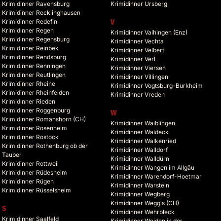
Krimidinner Ravensburg
Krimidinner Ursberg
Krimidinner Recklinghausen
Krimidinner Redefin
V
Krimidinner Regen
Krimidinner Vaihingen (Enz)
Krimidinner Regensburg
Krimidinner Vechta
Krimidinner Reinbek
Krimidinner Velbert
Krimidinner Rendsburg
Krimidinner Verl
Krimidinner Renningen
Krimidinner Viersen
Krimidinner Reutlingen
Krimidinner Villingen
Krimidinner Rheine
Krimidinner Vogtsburg-Burkheim
Krimidinner Rheinfelden
Krimidinner Vreden
Krimidinner Rieden
Krimidinner Roggenburg
W
Krimidinner Romanshorn (CH)
Krimidinner Waiblingen
Krimidinner Rosenheim
Krimidinner Waldeck
Krimidinner Rostock
Krimidinner Walkenried
Krimidinner Rothenburg ob der
Krimidinner Walldorf
Tauber
Krimidinner Walldürn
Krimidinner Rottweil
Krimidinner Wangen im Allgäu
Krimidinner Rüdesheim
Krimidinner Warendorf-Hoetmar
Krimidinner Rügen
Krimidinner Warstein
Krimidinner Rüsselsheim
Krimidinner Wegberg
Krimidinner Weggis (CH)
S
Krimidinner Wehrbleck
Krimidinner Saalfeld
Krimidinner Weiden in der