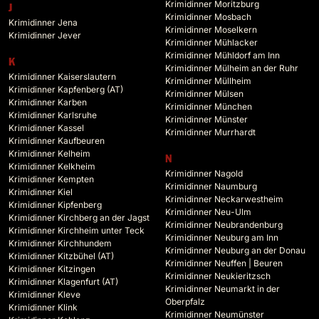
Krimidinner Moritzburg
J
Krimidinner Mosbach
Krimidinner Jena
Krimidinner Moselkern
Krimidinner Jever
Krimidinner Mühlacker
Krimidinner Mühldorf am Inn
K
Krimidinner Mülheim an der Ruhr
Krimidinner Kaiserslautern
Krimidinner Müllheim
Krimidinner Kapfenberg (AT)
Krimidinner Mülsen
Krimidinner Karben
Krimidinner München
Krimidinner Karlsruhe
Krimidinner Münster
Krimidinner Kassel
Krimidinner Murrhardt
Krimidinner Kaufbeuren
Krimidinner Kelheim
N
Krimidinner Kelkheim
Krimidinner Nagold
Krimidinner Kempten
Krimidinner Naumburg
Krimidinner Kiel
Krimidinner Neckarwestheim
Krimidinner Kipfenberg
Krimidinner Neu-Ulm
Krimidinner Kirchberg an der Jagst
Krimidinner Neubrandenburg
Krimidinner Kirchheim unter Teck
Krimidinner Neuburg am Inn
Krimidinner Kirchhundem
Krimidinner Neuburg an der Donau
Krimidinner Kitzbühel (AT)
Krimidinner Neuffen | Beuren
Krimidinner Kitzingen
Krimidinner Neukieritzsch
Krimidinner Klagenfurt (AT)
Krimidinner Neumarkt in der
Krimidinner Kleve
Oberpfalz
Krimidinner Klink
Krimidinner Neumünster