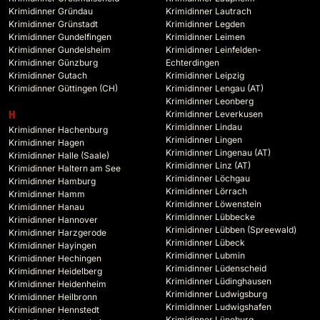
Krimidinner Gründau
Krimidinner Lautrach
Krimidinner Grünstadt
Krimidinner Legden
Krimidinner Gundelfingen
Krimidinner Leimen
Krimidinner Gundelsheim
Krimidinner Leinfelden-
Krimidinner Günzburg
Echterdingen
Krimidinner Gutach
Krimidinner Leipzig
Krimidinner Güttingen (CH)
Krimidinner Lengau (AT)
Krimidinner Leonberg
Krimidinner Leverkusen
H
Krimidinner Lindau
Krimidinner Hachenburg
Krimidinner Lingen
Krimidinner Hagen
Krimidinner Lingenau (AT)
Krimidinner Halle (Saale)
Krimidinner Linz (AT)
Krimidinner Haltern am See
Krimidinner Löchgau
Krimidinner Hamburg
Krimidinner Lörrach
Krimidinner Hamm
Krimidinner Löwenstein
Krimidinner Hanau
Krimidinner Lübbecke
Krimidinner Hannover
Krimidinner Lübben (Spreewald)
Krimidinner Harzgerode
Krimidinner Lübeck
Krimidinner Hayingen
Krimidinner Lubmin
Krimidinner Hechingen
Krimidinner Lüdenscheid
Krimidinner Heidelberg
Krimidinner Lüdinghausen
Krimidinner Heidenheim
Krimidinner Ludwigsburg
Krimidinner Heilbronn
Krimidinner Ludwigshafen
Krimidinner Hennstedt
Krimidinner Lüneburg