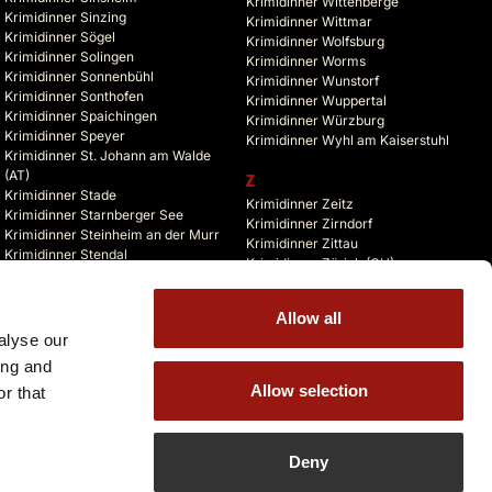
Krimidinner Wittenberge
Krimidinner Sinzing
Krimidinner Wittmar
Krimidinner Sögel
Krimidinner Wolfsburg
Krimidinner Solingen
Krimidinner Worms
Krimidinner Sonnenbühl
Krimidinner Wunstorf
Krimidinner Sonthofen
Krimidinner Wuppertal
Krimidinner Spaichingen
Krimidinner Würzburg
Krimidinner Speyer
Krimidinner Wyhl am Kaiserstuhl
Krimidinner St. Johann am Walde
(AT)
Z
Krimidinner Stade
Krimidinner Zeitz
Krimidinner Starnberger See
Krimidinner Zirndorf
Krimidinner Steinheim an der Murr
Krimidinner Zittau
Krimidinner Stendal
Krimidinner Zürich (CH)
Krimidinner Stolberg
Krimidinner Zusmarshausen
Krimidinner Storkow (Mark)
Krimidinner Zuzenhausen
Krimidinner Straelen
Allow all
Krimidinner Zwickau
Krimidinner Stralsund
alyse our
Krimidinner Zwiefalten
Krimidinner Straubing
ing and
Allow selection
r that
Deny