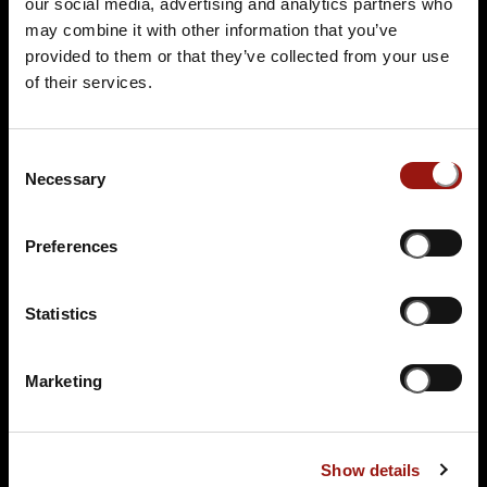
our social media, advertising and analytics partners who
may combine it with other information that you’ve
provided to them or that they’ve collected from your use
Terminüberblick
of their services.
Consent
Necessary
Selection
Preferences
SA.
07.11.2026 19:00 Uhr
Das Escape Dinner - Escape Room in 3 Gängen
Statistics
Passepartouts Weltreise
Marketing
Hotel Burg Abenberg
Burgstrasse 16
91183 Abenberg
Auf der Karte anzeigen
Show details