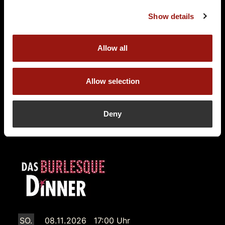
Das Comedy Dinner
Show details
Zollposten Gastro
Am Zollposten 2
57271 Hilchenbach
Allow all
Auf der Karte anzeigen
Allow selection
89,90 €
Tickets kaufen
Deny
SO.
08.11.2026 17:00 Uhr