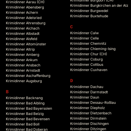
Krimidinner Burgdorf (CH)
Krimidinner Aarau (CH)
Krimidinner Burgkirchen an der Alz
Krimidinner Abensberg
Krimidinner Burgwedel
Krimidinner Achern
Krimidinner Buxtehude
Krimidinner Adelsried
Krimidinner Ahrensburg
C
Krimidinner Aichach
Krimidinner Calw
Krimidinner Albstadt
Krimidinner Celle
Krimidinner Alsfeld
Krimidinner Chemnitz
Krimidinner Altomünster
Krimidinner Chieming-Ising
Krimidinner Altrip
Krimidinner Chur (CH)
Krimidinner Amberg
Krimidinner Coburg
Krimidinner Ankum
Krimidinner Cottbus
Krimidinner Ansbach
Krimidinner Cuxhaven
Krimidinner Arnstadt
Krimidinner Aschaffenburg
Krimidinner Augsburg
D
Krimidinner Dachau
B
Krimidinner Darmstadt
Krimidinner Daun
Krimidinner Backnang
Krimidinner Dessau-Roßlau
Krimidinner Bad Aibling
Krimidinner Diepholz
Krimidinner Bad Bayersoien
Krimidinner Dietzenbach
Krimidinner Bad Belzig
Krimidinner Dirmstein
Krimidinner Bad Bevensen
Krimidinner Dischingen
Krimidinner Bad Boll
Krimidinner Ditzingen
Krimidinner Bad Doberan