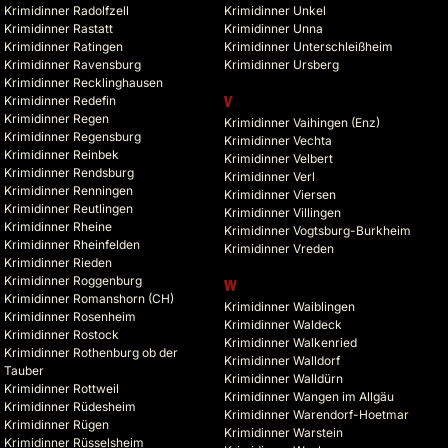
Krimidinner Radolfzell
Krimidinner Unkel
Krimidinner Rastatt
Krimidinner Unna
Krimidinner Ratingen
Krimidinner Unterschleißheim
Krimidinner Ravensburg
Krimidinner Ursberg
Krimidinner Recklinghausen
Krimidinner Redefin
V
Krimidinner Regen
Krimidinner Vaihingen (Enz)
Krimidinner Regensburg
Krimidinner Vechta
Krimidinner Reinbek
Krimidinner Velbert
Krimidinner Rendsburg
Krimidinner Verl
Krimidinner Renningen
Krimidinner Viersen
Krimidinner Reutlingen
Krimidinner Villingen
Krimidinner Rheine
Krimidinner Vogtsburg-Burkheim
Krimidinner Rheinfelden
Krimidinner Vreden
Krimidinner Rieden
Krimidinner Roggenburg
W
Krimidinner Romanshorn (CH)
Krimidinner Waiblingen
Krimidinner Rosenheim
Krimidinner Waldeck
Krimidinner Rostock
Krimidinner Walkenried
Krimidinner Rothenburg ob der
Krimidinner Walldorf
Tauber
Krimidinner Walldürn
Krimidinner Rottweil
Krimidinner Wangen im Allgäu
Krimidinner Rüdesheim
Krimidinner Warendorf-Hoetmar
Krimidinner Rügen
Krimidinner Warstein
Krimidinner Rüsselsheim