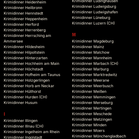
Krimidinner Lüdinghausen
Krimidinner Heidenheim
Krimidinner Ludwigsburg
Krimidinner Heilbronn
Krimidinner Ludwigshafen
Krimidinner Hennstedt
Krimidinner Lüneburg
Krimidinner Heppenheim
Krimidinner Luzern (CH)
Krimidinner Herford
Krimidinner Herrenberg
M
Krimidinner Herrsching am
Ammersee
Krimidinner Magdeburg
Krimidinner Hildesheim
Krimidinner Mainz
Krimidinner Hilpoltstein
Krimidinner Malchow
Krimidinner Hinterzarten
Krimidinner Mannheim
Krimidinner Hochheim am Main
Krimidinner Marbach (CH)
Krimidinner Höchstadt
Krimidinner Marburg
Krimidinner Hofheim am Taunus
Krimidinner Marktredwitz
Krimidinner Holzgerlingen
Krimidinner Meerane
Krimidinner Horb am Neckar
Krimidinner Meerbusch
Krimidinner Hüllhorst
Krimidinner Meißen
Krimidinner Hurden (CH)
Krimidinner Memmingen
Krimidinner Husum
Krimidinner Merseburg
Krimidinner Mertingen
Krimidinner Meschede
I
Krimidinner Metzingen
Krimidinner Illingen
Krimidinner Minden
Krimidinner Illnau (CH)
Krimidinner Moers
Krimidinner Ingelheim am Rhein
Krimidinner Mönchengladbach
Krimidinner Ingolstadt