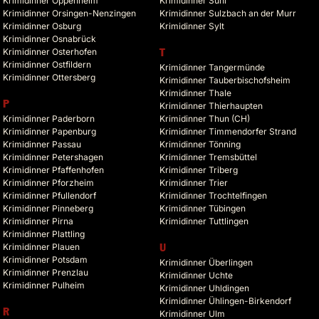
Krimidinner Oppenheim
Krimidinner Suhl
Krimidinner Orsingen-Nenzingen
Krimidinner Sulzbach an der Murr
Krimidinner Osburg
Krimidinner Sylt
Krimidinner Osnabrück
Krimidinner Osterhofen
T
Krimidinner Ostfildern
Krimidinner Tangermünde
Krimidinner Ottersberg
Krimidinner Tauberbischofsheim
Krimidinner Thale
P
Krimidinner Thierhaupten
Krimidinner Paderborn
Krimidinner Thun (CH)
Krimidinner Papenburg
Krimidinner Timmendorfer Strand
Krimidinner Passau
Krimidinner Tönning
Krimidinner Petershagen
Krimidinner Tremsbüttel
Krimidinner Pfaffenhofen
Krimidinner Triberg
Krimidinner Pforzheim
Krimidinner Trier
Krimidinner Pfullendorf
Krimidinner Trochtelfingen
Krimidinner Pinneberg
Krimidinner Tübingen
Krimidinner Pirna
Krimidinner Tuttlingen
Krimidinner Plattling
Krimidinner Plauen
U
Krimidinner Potsdam
Krimidinner Überlingen
Krimidinner Prenzlau
Krimidinner Uchte
Krimidinner Pulheim
Krimidinner Uhldingen
Krimidinner Ühlingen-Birkendorf
R
Krimidinner Ulm