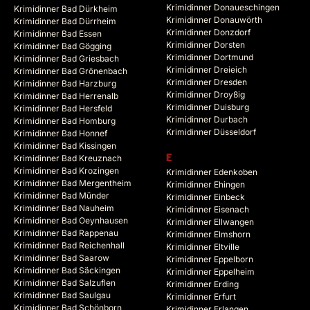
Krimidinner Donaueschingen
Krimidinner Bad Dürkheim
Krimidinner Donauwörth
Krimidinner Bad Dürrheim
Krimidinner Donzdorf
Krimidinner Bad Essen
Krimidinner Dorsten
Krimidinner Bad Gögging
Krimidinner Dortmund
Krimidinner Bad Griesbach
Krimidinner Dreieich
Krimidinner Bad Grönenbach
Krimidinner Dresden
Krimidinner Bad Harzburg
Krimidinner Droyßig
Krimidinner Bad Herrenalb
Krimidinner Duisburg
Krimidinner Bad Hersfeld
Krimidinner Durbach
Krimidinner Bad Homburg
Krimidinner Düsseldorf
Krimidinner Bad Honnef
Krimidinner Bad Kissingen
Krimidinner Bad Kreuznach
E
Krimidinner Bad Krozingen
Krimidinner Edenkoben
Krimidinner Bad Mergentheim
Krimidinner Ehingen
Krimidinner Bad Münder
Krimidinner Einbeck
Krimidinner Bad Nauheim
Krimidinner Eisenach
Krimidinner Bad Oeynhausen
Krimidinner Ellwangen
Krimidinner Bad Rappenau
Krimidinner Elmshorn
Krimidinner Bad Reichenhall
Krimidinner Eltville
Krimidinner Bad Saarow
Krimidinner Eppelborn
Krimidinner Bad Säckingen
Krimidinner Eppelheim
Krimidinner Bad Salzuflen
Krimidinner Erding
Krimidinner Bad Saulgau
Krimidinner Erfurt
Krimidinner Bad Schönborn
Krimidinner Erlangen