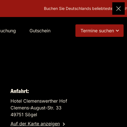
Buchen Sie Deutschlands beliebtestes Geschenk!
G
buchung
Gutschein
Termine suchen
Anfahrt:
Hotel Clemenswerther Hof
Clemens-August-Str. 33
49751 Sögel
Auf der Karte anzeigen