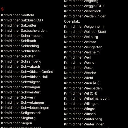
Krimidinner Wegberg
Krimidinner Weggis (CH)
S
Krimidinner Wehrbleck
Krimidinner Saalfeld
Krimidinner Weiden in der
Krimidinner Salzburg (AT)
Oberpfalz
Krimidinner Salzgitter
Krimidinner Weigenheim
Krimidinner Sasbachwalden
Krimidinner Weil der Stadt
Krimidinner Schermbeck
Krimidinner Weilburg
Krimidinner Schiltach
Krimidinner Weimar
Krimidinner Schleching
Krimidinner Weingarten
Krimidinner Schluchsee
Krimidinner Welzheim
Krimidinner Schotten
Krimidinner Werl
Krimidinner Schramberg
Krimidinner Werne
Krimidinner Schwabach
Krimidinner Wesel
Krimidinner Schwäbisch Gmünd
Krimidinner Wetzlar
Krimidinner Schwäbisch Hall
Krimidinner Wiehl
Krimidinner Schwaigern
Krimidinner Wien (AT)
Krimidinner Schwangau
Krimidinner Wiesbaden
Krimidinner Schweinfurt
Krimidinner Wil (CH)
Krimidinner Schwerin
Krimidinner Wilhelmshaven
Krimidinner Schwetzingen
Krimidinner Willingen
Krimidinner Schwieberdingen
Krimidinner Wingst
Krimidinner Seligenstadt
Krimidinner Winsen
Krimidinner Siegburg
Krimidinner Winterberg
Krimidinner Siegen
Krimidinner Winterlingen