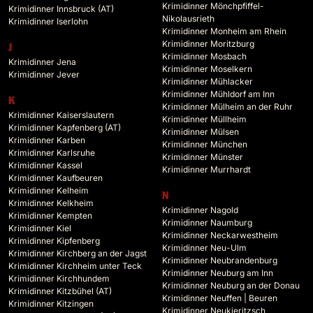
Krimidinner Mönchpfiffel-
Krimidinner Innsbruck (AT)
Nikolausrieth
Krimidinner Iserlohn
Krimidinner Monheim am Rhein
Krimidinner Moritzburg
J
Krimidinner Mosbach
Krimidinner Jena
Krimidinner Moselkern
Krimidinner Jever
Krimidinner Mühlacker
Krimidinner Mühldorf am Inn
K
Krimidinner Mülheim an der Ruhr
Krimidinner Kaiserslautern
Krimidinner Müllheim
Krimidinner Kapfenberg (AT)
Krimidinner Mülsen
Krimidinner Karben
Krimidinner München
Krimidinner Karlsruhe
Krimidinner Münster
Krimidinner Kassel
Krimidinner Murrhardt
Krimidinner Kaufbeuren
Krimidinner Kelheim
N
Krimidinner Kelkheim
Krimidinner Nagold
Krimidinner Kempten
Krimidinner Naumburg
Krimidinner Kiel
Krimidinner Neckarwestheim
Krimidinner Kipfenberg
Krimidinner Neu-Ulm
Krimidinner Kirchberg an der Jagst
Krimidinner Neubrandenburg
Krimidinner Kirchheim unter Teck
Krimidinner Neuburg am Inn
Krimidinner Kirchhundem
Krimidinner Neuburg an der Donau
Krimidinner Kitzbühel (AT)
Krimidinner Neuffen | Beuren
Krimidinner Kitzingen
Krimidinner Neukieritzsch