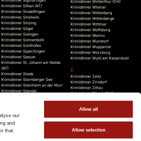
Krimidinner Sigmaringen
Krimidinner Winterthur (CH)
Krimidinner Sillian (AT)
Krimidinner Wismar
Krimidinner Sindelfingen
Krimidinner Wittenberg
Krimidinner Sinsheim
Krimidinner Wittenberge
Krimidinner Sinzing
Krimidinner Wittmar
Krimidinner Sögel
Krimidinner Wolfsburg
Krimidinner Solingen
Krimidinner Worms
Krimidinner Sonnenbühl
Krimidinner Wunstorf
Krimidinner Sonthofen
Krimidinner Wuppertal
Krimidinner Spaichingen
Krimidinner Würzburg
Krimidinner Speyer
Krimidinner Wyhl am Kaiserstuhl
Krimidinner St. Johann am Walde
(AT)
Z
Krimidinner Stade
Krimidinner Zeitz
Krimidinner Starnberger See
Krimidinner Zirndorf
Krimidinner Steinheim an der Murr
Krimidinner Zittau
Krimidinner Stendal
Krimidinner Zürich (CH)
Krimidinner Stolberg
Krimidinner Zusmarshausen
Krimidinner Storkow (Mark)
Krimidinner Zuzenhausen
Krimidinner Straelen
Allow all
Krimidinner Zwickau
Krimidinner Stralsund
alyse our
Krimidinner Zwiefalten
Krimidinner Straubing
ing and
Allow selection
r that