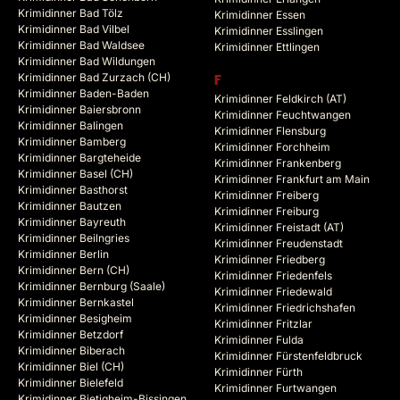
Krimidinner Bad Tölz
Krimidinner Essen
Krimidinner Bad Vilbel
Krimidinner Esslingen
Krimidinner Bad Waldsee
Krimidinner Ettlingen
Krimidinner Bad Wildungen
Krimidinner Bad Zurzach (CH)
F
Krimidinner Baden-Baden
Krimidinner Feldkirch (AT)
Krimidinner Baiersbronn
Krimidinner Feuchtwangen
Krimidinner Balingen
Krimidinner Flensburg
Krimidinner Bamberg
Krimidinner Forchheim
Krimidinner Bargteheide
Krimidinner Frankenberg
Krimidinner Basel (CH)
Krimidinner Frankfurt am Main
Krimidinner Basthorst
Krimidinner Freiberg
Krimidinner Bautzen
Krimidinner Freiburg
Krimidinner Bayreuth
Krimidinner Freistadt (AT)
Krimidinner Beilngries
Krimidinner Freudenstadt
Krimidinner Berlin
Krimidinner Friedberg
Krimidinner Bern (CH)
Krimidinner Friedenfels
Krimidinner Bernburg (Saale)
Krimidinner Friedewald
Krimidinner Bernkastel
Krimidinner Friedrichshafen
Krimidinner Besigheim
Krimidinner Fritzlar
Krimidinner Betzdorf
Krimidinner Fulda
Krimidinner Biberach
Krimidinner Fürstenfeldbruck
Krimidinner Biel (CH)
Krimidinner Fürth
Krimidinner Bielefeld
Krimidinner Furtwangen
Krimidinner Bietigheim-Bissingen