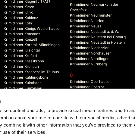
Krimidinner Klagenfurt (AT)
Krimidinner Neumarkt in der
Krimidinner Kleve
Oberpfalz
Krimidinner Klink
Krimidinner Neumünster
Krimidinner Koblenz
Krimidinner Neuried
Krimidinner Köln
Krimidinner Neuss
Krimidinner Königs Wusterhausen
Krimidinner Neustadt a. d. W.
Krimidinner Konstanz
Krimidinner Neustadt bei Coburg
Krimidinner Konzell
Krimidinner Neustadt in Holstein
Krimidinner Korntal-Münchingen
Krimidinner Niederzier
Krimidinner Kraichtal
Krimidinner Nordhausen
Krimidinner Krefeld
Krimidinner Nördlingen
Krimidinner Kressbronn
Krimidinner Nürnberg
Krimidinner Kronach
Krimidinner Kronberg im Taunus
O
Krimidinner Kühlungsborn
Krimidinner Oberhausen
Krimidinner Kulmbach
Krimidinner Oberrot
Krimidinner Künzelsau
Krimidinner Oberstdorf
Krimidinner Kyffhäuserland
Krimidinner Oberursel
s
Krimidinner Odenwald
L
Krimidinner Offenbach
ise content and ads, to provide social media features and to an
Krimidinner Lahr
Krimidinner Offenburg
rmation about your use of our site with our social media, advertis
 combine it with other information that you’ve provided to them o
 use of their services.