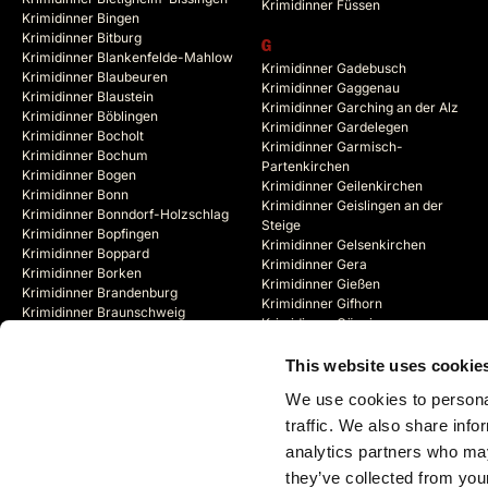
Krimidinner Füssen
Krimidinner Bingen
Krimidinner Bitburg
G
Krimidinner Blankenfelde-Mahlow
Krimidinner Gadebusch
Krimidinner Blaubeuren
Krimidinner Gaggenau
Krimidinner Blaustein
Krimidinner Garching an der Alz
Krimidinner Böblingen
Krimidinner Gardelegen
Krimidinner Bocholt
Krimidinner Garmisch-
Krimidinner Bochum
Partenkirchen
Krimidinner Bogen
Krimidinner Geilenkirchen
Krimidinner Bonn
Krimidinner Geislingen an der
Krimidinner Bonndorf-Holzschlag
Steige
Krimidinner Bopfingen
Krimidinner Gelsenkirchen
Krimidinner Boppard
Krimidinner Gera
Krimidinner Borken
Krimidinner Gießen
Krimidinner Brandenburg
Krimidinner Gifhorn
Krimidinner Braunschweig
Krimidinner Göppingen
Krimidinner Bregenz (AT)
Krimidinner Görlitz
Krimidinner Bremen
Krimidinner Goslar
This website uses cookie
Krimidinner Bremerhaven
Krimidinner Gotha
Krimidinner Bremervörde
We use cookies to personal
Krimidinner Göttingen
Krimidinner Brienz (CH)
traffic. We also share info
analytics partners who may
they’ve collected from your