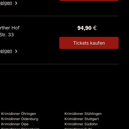
zeigen
rther Hof
94,90 €
tr. 33
Tickets kaufen
zeigen
Krimidinner Öhringen
Krimidinner Stühlingen
Krimidinner Oldenburg
Krimidinner Stuttgart
Krimidinner Olpe
Krimidinner Südlohn