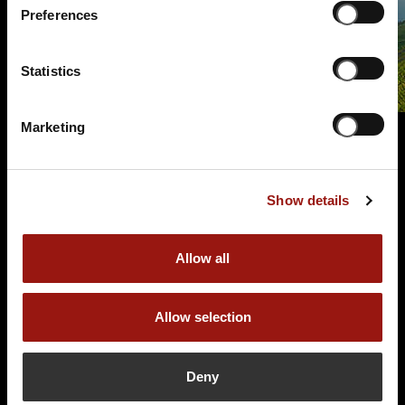
Preferences
Statistics
Marketing
Terminüberblick
Show details
Allow all
Allow selection
FR.
26.02.2027 19:00 Uhr
Das True Crime Dinner
Deny
Hotel Schloss Tangermünde