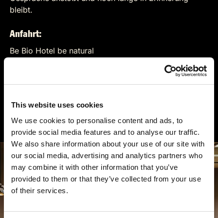
bleibt.
Anfahrt:
Be Bio Hotel be natural
Strandweg 3
25832 Tönning
Auf der Karte anzeigen
This website uses cookies
https://be-bio-hotels.de/be-natural-biohotel/
We use cookies to personalise content and ads, to
provide social media features and to analyse our traffic.
We also share information about your use of our site with
our social media, advertising and analytics partners who
may combine it with other information that you’ve
provided to them or that they’ve collected from your use
of their services.