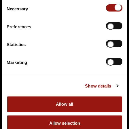
Consent
Necessary
Selection
Preferences
Statistics
DI.
05.01.2027 19:00 Uhr
Das Elvis Dinner
Marketing
Dornier Museum Friedrichshafen
Claude-Dornier-Platz 1
88046 Friedrichshafen
Show details
Auf der Karte anzeigen
89,90 €
Allow all
Tickets kaufen
Allow selection