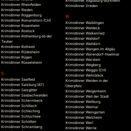
Krimidinner Vogtsburg-Burkheim
Krimidinner Rheinfelden
Krimidinner Vreden
Krimidinner Rieden
Krimidinner Roggenburg
W
Krimidinner Romanshorn (CH)
Krimidinner Waiblingen
Krimidinner Rosenheim
Krimidinner Waldeck
Krimidinner Rostock
Krimidinner Walkenried
Krimidinner Rothenburg ob der
Krimidinner Walldorf
Tauber
Krimidinner Walldürn
Krimidinner Rottweil
Krimidinner Wangen im Allgäu
Krimidinner Rüdesheim
Krimidinner Warendorf-Hoetmar
Krimidinner Rügen
Krimidinner Warstein
Krimidinner Rüsselsheim
Krimidinner Wegberg
Krimidinner Weggis (CH)
S
Krimidinner Wehrbleck
Krimidinner Saalfeld
Krimidinner Weiden in der
Krimidinner Salzburg (AT)
Oberpfalz
Krimidinner Salzgitter
Krimidinner Weigenheim
Krimidinner Sasbachwalden
Krimidinner Weil der Stadt
Krimidinner Schermbeck
Krimidinner Weilburg
Krimidinner Schiltach
Krimidinner Weimar
Krimidinner Schleching
Krimidinner Weingarten
Krimidinner Schluchsee
Krimidinner Welzheim
Krimidinner Schotten
Krimidinner Werl
Krimidinner Schramberg
Krimidinner Werne