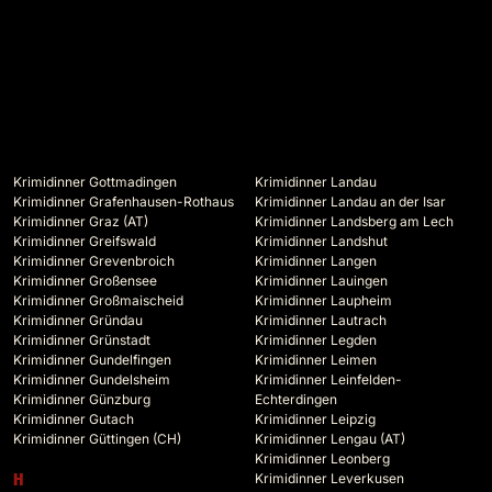
Krimidinner Gottmadingen
Krimidinner Landau
Krimidinner Grafenhausen-Rothaus
Krimidinner Landau an der Isar
Krimidinner Graz (AT)
Krimidinner Landsberg am Lech
Krimidinner Greifswald
Krimidinner Landshut
Krimidinner Grevenbroich
Krimidinner Langen
Krimidinner Großensee
Krimidinner Lauingen
Krimidinner Großmaischeid
Krimidinner Laupheim
Krimidinner Gründau
Krimidinner Lautrach
Krimidinner Grünstadt
Krimidinner Legden
Krimidinner Gundelfingen
Krimidinner Leimen
Krimidinner Gundelsheim
Krimidinner Leinfelden-
Krimidinner Günzburg
Echterdingen
Krimidinner Gutach
Krimidinner Leipzig
Krimidinner Güttingen (CH)
Krimidinner Lengau (AT)
Krimidinner Leonberg
Krimidinner Leverkusen
H