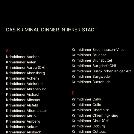
DAS KRIMINAL DINNER IN IHRER STADT
Krimidinner Bruchhausen-Vilsen
A
Krimidinner Bruchsal
Krimidinner Aachen
Krimidinner Brunsbüttel
Krimidinner Aalen
Krimidinner Burgdorf (CH)
Krimidinner Aarau (CH)
Krimidinner Burgkirchen an der Alz
Krimidinner Abensberg
Krimidinner Burgwedel
Krimidinner Achern
Krimidinner Buxtehude
Krimidinner Adelsried
Krimidinner Ahrensburg
C
Krimidinner Aichach
Krimidinner Calw
Krimidinner Albstadt
Krimidinner Celle
Krimidinner Alsfeld
Krimidinner Chemnitz
Krimidinner Altomünster
Krimidinner Chieming-Ising
Krimidinner Altrip
Krimidinner Chur (CH)
Krimidinner Amberg
Krimidinner Coburg
Krimidinner Ankum
Krimidinner Cottbus
Krimidinner Ansbach