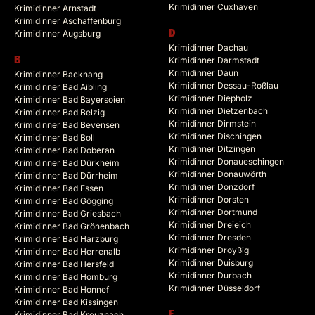
Krimidinner Cuxhaven
Krimidinner Arnstadt
Krimidinner Aschaffenburg
Krimidinner Augsburg
D
Krimidinner Dachau
B
Krimidinner Darmstadt
Krimidinner Daun
Krimidinner Backnang
Krimidinner Dessau-Roßlau
Krimidinner Bad Aibling
Krimidinner Diepholz
Krimidinner Bad Bayersoien
Krimidinner Dietzenbach
Krimidinner Bad Belzig
Krimidinner Dirmstein
Krimidinner Bad Bevensen
Krimidinner Dischingen
Krimidinner Bad Boll
Krimidinner Ditzingen
Krimidinner Bad Doberan
Krimidinner Donaueschingen
Krimidinner Bad Dürkheim
Krimidinner Donauwörth
Krimidinner Bad Dürrheim
Krimidinner Donzdorf
Krimidinner Bad Essen
Krimidinner Dorsten
Krimidinner Bad Gögging
Krimidinner Dortmund
Krimidinner Bad Griesbach
Krimidinner Dreieich
Krimidinner Bad Grönenbach
Krimidinner Dresden
Krimidinner Bad Harzburg
Krimidinner Droyßig
Krimidinner Bad Herrenalb
Krimidinner Duisburg
Krimidinner Bad Hersfeld
Krimidinner Durbach
Krimidinner Bad Homburg
Krimidinner Düsseldorf
Krimidinner Bad Honnef
Krimidinner Bad Kissingen
Krimidinner Bad Kreuznach
E