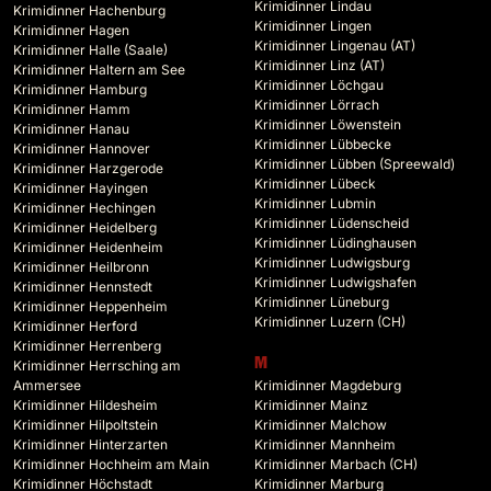
Krimidinner Lindau
Krimidinner Hachenburg
Krimidinner Lingen
Krimidinner Hagen
Krimidinner Lingenau (AT)
Krimidinner Halle (Saale)
Krimidinner Linz (AT)
Krimidinner Haltern am See
Krimidinner Löchgau
Krimidinner Hamburg
Krimidinner Lörrach
Krimidinner Hamm
Krimidinner Löwenstein
Krimidinner Hanau
Krimidinner Lübbecke
Krimidinner Hannover
Krimidinner Lübben (Spreewald)
Krimidinner Harzgerode
Krimidinner Lübeck
Krimidinner Hayingen
Krimidinner Lubmin
Krimidinner Hechingen
Krimidinner Lüdenscheid
Krimidinner Heidelberg
Krimidinner Lüdinghausen
Krimidinner Heidenheim
Krimidinner Ludwigsburg
Krimidinner Heilbronn
Krimidinner Ludwigshafen
Krimidinner Hennstedt
Krimidinner Lüneburg
Krimidinner Heppenheim
Krimidinner Luzern (CH)
Krimidinner Herford
Krimidinner Herrenberg
M
Krimidinner Herrsching am
Ammersee
Krimidinner Magdeburg
Krimidinner Hildesheim
Krimidinner Mainz
Krimidinner Hilpoltstein
Krimidinner Malchow
Krimidinner Hinterzarten
Krimidinner Mannheim
Krimidinner Hochheim am Main
Krimidinner Marbach (CH)
Krimidinner Höchstadt
Krimidinner Marburg