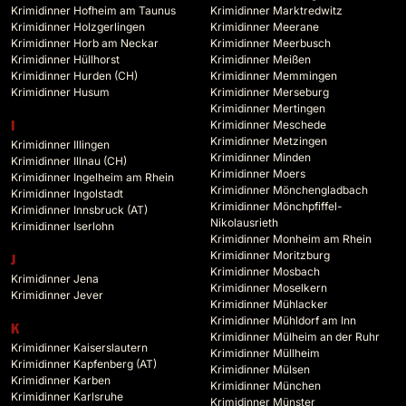
Krimidinner Hofheim am Taunus
Krimidinner Marktredwitz
Krimidinner Holzgerlingen
Krimidinner Meerane
Krimidinner Horb am Neckar
Krimidinner Meerbusch
Krimidinner Hüllhorst
Krimidinner Meißen
Krimidinner Hurden (CH)
Krimidinner Memmingen
Krimidinner Husum
Krimidinner Merseburg
Krimidinner Mertingen
Krimidinner Meschede
I
Krimidinner Metzingen
Krimidinner Illingen
Krimidinner Minden
Krimidinner Illnau (CH)
Krimidinner Moers
Krimidinner Ingelheim am Rhein
Krimidinner Mönchengladbach
Krimidinner Ingolstadt
Krimidinner Mönchpfiffel-
Krimidinner Innsbruck (AT)
Nikolausrieth
Krimidinner Iserlohn
Krimidinner Monheim am Rhein
Krimidinner Moritzburg
J
Krimidinner Mosbach
Krimidinner Jena
Krimidinner Moselkern
Krimidinner Jever
Krimidinner Mühlacker
Krimidinner Mühldorf am Inn
K
Krimidinner Mülheim an der Ruhr
Krimidinner Kaiserslautern
Krimidinner Müllheim
Krimidinner Kapfenberg (AT)
Krimidinner Mülsen
Krimidinner Karben
Krimidinner München
Krimidinner Karlsruhe
Krimidinner Münster