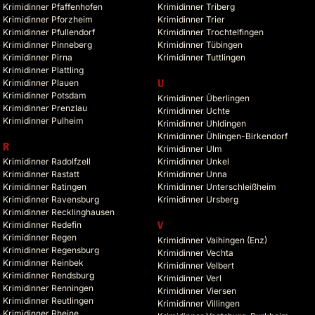
Krimidinner Pfaffenhofen
Krimidinner Triberg
Krimidinner Pforzheim
Krimidinner Trier
Krimidinner Pfullendorf
Krimidinner Trochtelfingen
Krimidinner Pinneberg
Krimidinner Tübingen
Krimidinner Pirna
Krimidinner Tuttlingen
Krimidinner Plattling
Krimidinner Plauen
U
Krimidinner Potsdam
Krimidinner Überlingen
Krimidinner Prenzlau
Krimidinner Uchte
Krimidinner Pulheim
Krimidinner Uhldingen
Krimidinner Ühlingen-Birkendorf
R
Krimidinner Ulm
Krimidinner Radolfzell
Krimidinner Unkel
Krimidinner Rastatt
Krimidinner Unna
Krimidinner Ratingen
Krimidinner Unterschleißheim
Krimidinner Ravensburg
Krimidinner Ursberg
Krimidinner Recklinghausen
Krimidinner Redefin
V
Krimidinner Regen
Krimidinner Vaihingen (Enz)
Krimidinner Regensburg
Krimidinner Vechta
Krimidinner Reinbek
Krimidinner Velbert
Krimidinner Rendsburg
Krimidinner Verl
Krimidinner Renningen
Krimidinner Viersen
Krimidinner Reutlingen
Krimidinner Villingen
Krimidinner Rheine