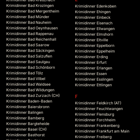
Krimidinner Bad Krozingen
Krimidinner Edenkoben
Krimidinner Bad Mergentheim
Krimidinner Ehingen
Krimidinner Bad Münder
Krimidinner Einbeck
Krimidinner Bad Nauheim
Krimidinner Eisenach
Krimidinner Bad Oeynhausen
Krimidinner Ellwangen
Krimidinner Bad Rappenau
Krimidinner Elmshorn
Krimidinner Bad Reichenhall
Krimidinner Eltville
Krimidinner Bad Saarow
Krimidinner Eppelborn
Krimidinner Bad Säckingen
Krimidinner Eppelheim
Krimidinner Bad Salzuflen
Krimidinner Erding
Krimidinner Bad Saulgau
Krimidinner Erfurt
Krimidinner Bad Schönborn
Krimidinner Erlangen
Krimidinner Bad Tölz
Krimidinner Essen
Krimidinner Bad Vilbel
Krimidinner Esslingen
Krimidinner Bad Waldsee
Krimidinner Ettlingen
Krimidinner Bad Wildungen
Krimidinner Bad Zurzach (CH)
F
Krimidinner Baden-Baden
Krimidinner Feldkirch (AT)
Krimidinner Baiersbronn
Krimidinner Feuchtwangen
Krimidinner Balingen
Krimidinner Flensburg
Krimidinner Bamberg
Krimidinner Forchheim
Krimidinner Bargteheide
Krimidinner Frankenberg
Krimidinner Basel (CH)
Krimidinner Frankfurt am Main
Krimidinner Basthorst
Krimidinner Freiberg