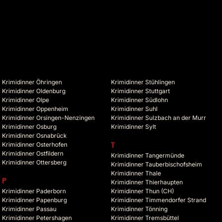
Krimidinner Öhringen
Krimidinner Stühlingen
Krimidinner Oldenburg
Krimidinner Stuttgart
Krimidinner Olpe
Krimidinner Südlohn
Krimidinner Oppenheim
Krimidinner Suhl
Krimidinner Orsingen-Nenzingen
Krimidinner Sulzbach an der Murr
Krimidinner Osburg
Krimidinner Sylt
Krimidinner Osnabrück
Krimidinner Osterhofen
T
Krimidinner Ostfildern
Krimidinner Tangermünde
Krimidinner Ottersberg
Krimidinner Tauberbischofsheim
Krimidinner Thale
P
Krimidinner Thierhaupten
Krimidinner Paderborn
Krimidinner Thun (CH)
Krimidinner Papenburg
Krimidinner Timmendorfer Strand
Krimidinner Passau
Krimidinner Tönning
Krimidinner Petershagen
Krimidinner Tremsbüttel