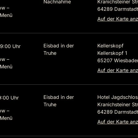
Nachnahme
Kranichsteiner St
ow –
64289 Darmstad
 Menü
Auf der Karte an
Eisbad in der
Kellerskopf
9:00 Uhr
Truhe
Kellerskopf 1
ow –
65207 Wiesbade
 Menü
Auf der Karte an
Eisbad in der
Hotel Jagdschlos
9:00 Uhr
Truhe
Kranichsteiner St
ow –
64289 Darmstad
 Menü
Auf der Karte an