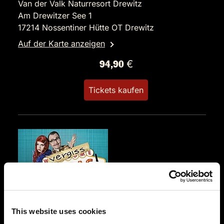
Van der Valk Naturresort Drewitz
Am Drewitzer See 1
17214 Nossentiner Hütte OT Drewitz
Auf der Karte anzeigen
94,90 €
Tickets kaufen
SA.
14.11.2026 19:00 Uhr
This website uses cookies
Vergiss Vegas