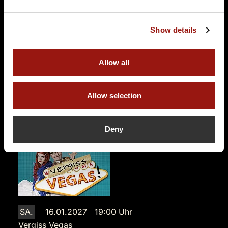
KONRAD 2
Luitpoldweg 1
Show details
67098 Bad Dürkheim
Auf der Karte anzeigen
Allow all
99,90 €
Allow selection
Tickets kaufen
Deny
SA.
16.01.2027 19:00 Uhr
Vergiss Vegas