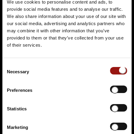
We use cookies to personalise content and ads, to
Van der Valk Naturresort Drewitz
provide social media features and to analyse our traffic.
Am Drewitzer See 1
We also share information about your use of our site with
17214 Nossentiner Hütte OT Drewitz
our social media, advertising and analytics partners who
Auf der Karte anzeigen
may combine it with other information that you’ve
provided to them or that they’ve collected from your use
94,90 €
of their services.
Tickets kaufen
Consent
Necessary
Selection
Preferences
Statistics
DO.
10.12.2026 19:00 Uhr
Marketing
Vergiss Vegas