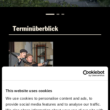
Terminüberblick
FR.
06.11.2026 19:00 Uhr
Sherlock Holmes und die vergiftete
Maultäschlesupp
This website uses cookies
Hotel Kettenbrücke
We use cookies to personalise content and ads, to
Zollrain 16
provide social media features and to analyse our traffic.