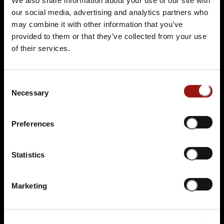
5000 Aarau
We also share information about your use of our site with
our social media, advertising and analytics partners who
Auf der Karte anzeigen
may combine it with other information that you’ve
provided to them or that they’ve collected from your use
139,90 €
of their services.
VVK geschlossen
Consent
Necessary
Selection
Preferences
Statistics
DO.
12.11.2026 19:00 Uhr
Das Escape Dinner - Escape Room in 3 Gängen
Marketing
Passepartouts Weltreise
Hotel Kettenbrücke