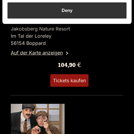
FR.
22.01.2027 19:00 Uhr
Der letzte Joint der Marie Juana - Ein Hippie
Deny
Krimi
Jakobsberg Nature Resort
Im Tal der Loreley
56154 Boppard
Auf der Karte anzeigen
104,90 €
Tickets kaufen