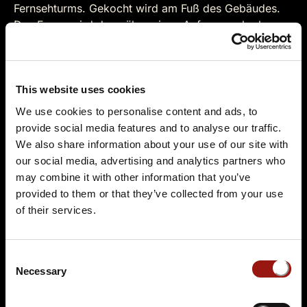
Fernsehturms. Gekocht wird am Fuß des Gebäudes.
Das Essen wird dann über einen Aufzug nach oben zu
den Restaurantgästen gefahren. Wussten Sie zudem,
dass es in der internationalen Metropole Berlin früher
etwa 200 Brauereien gab? Heute findet man in der
Region Berlin-Brandenburg nur noch etwa 50
This website uses cookies
Brauereien. Die Region ist allerdings nicht nur etwas
We use cookies to personalise content and ads, to
für Bierliebhaber. Weinbegeisterte können sich an 7
provide social media features and to analyse our traffic.
Weinbergen in der Stadt Berlin erfreuen. Kulinarisch
We also share information about your use of our site with
hat Berlin also einiges zu bieten. Wenn Sie genauso
our social media, advertising and analytics partners who
Krimi-begeistert sind wie wir, dann besuchen Sie
may combine it with other information that you’ve
einen unserer Krimidinner Berlin Tatorte und
provided to them or that they’ve collected from your use
verbinden Sie einen Gaumenschmaus mit
of their services.
mörderischem Vergnügen bei dem Sie selbst zum
Ermittler werden können.
Consent
Necessary
Selection