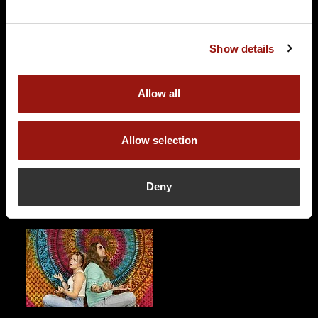
Das Escape Dinner - Escape Room in 3 Gängen
Passepartouts Weltreise
Show details
Schankhalle Pfefferberg
Schönhauser Allee 176
10119 Berlin
Allow all
Auf der Karte anzeigen
94,90 €
Allow selection
Tickets kaufen
Deny