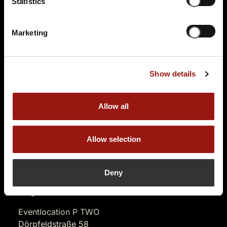
Statistics
Tickets kaufen
Marketing
Show details
Allow all
FR.
06.11.2026 19:00 Uhr
Das Escape Dinner - Escape Room in 3 Gängen
Allow selection
Passepartouts Weltreise
Einlass: 18:00-18:30 Uhr
Deny
Bezahlung ist nur mit Paypal oder Bargeld
möglich
Eventlocation P TWO
Dörpfeldstraße 58