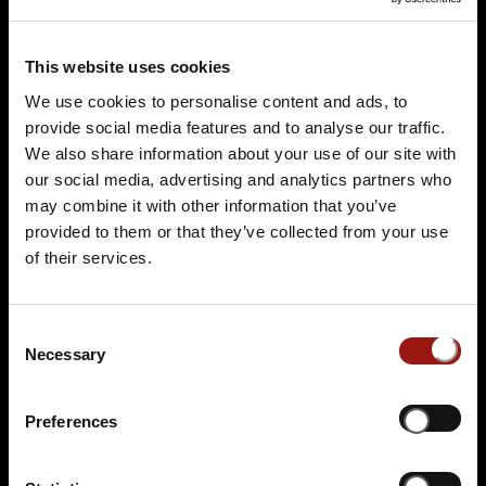
This website uses cookies
We use cookies to personalise content and ads, to
provide social media features and to analyse our traffic.
FR.
09.10.2026 19:00 Uhr
We also share information about your use of our site with
Der letzte Joint der Marie Juana - Ein Hippie
our social media, advertising and analytics partners who
Krimi
may combine it with other information that you’ve
Einlass: 18:00-18:30 Uhr
provided to them or that they’ve collected from your use
Bezahlung ist nur mit Paypal oder Bargeld
of their services.
möglich
Eventlocation P TWO
Consent
Dörpfeldstraße 58
Necessary
Selection
12489 Berlin
Auf der Karte anzeigen
Preferences
94,90 €