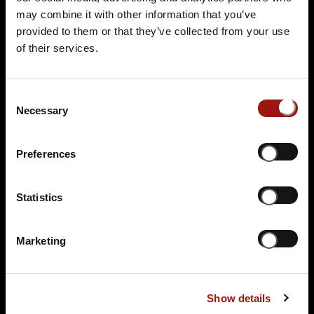
Terminüberblick
may combine it with other information that you’ve
provided to them or that they’ve collected from your use
of their services.
Consent
Necessary
Selection
FR.
27.11.2026 19:00 Uhr
Preferences
Das Escape Dinner - Escape Room in 3 Gängen
Passepartouts Weltreise
Statistics
Willmersdorfer Hof
Mauster Straße 11
Marketing
03053 Cottbus-Willmersdorf
Auf der Karte anzeigen
Show details
104,90 €