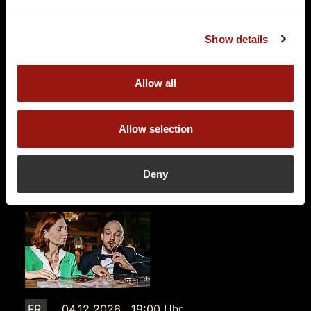
Und raus bist du
Restaurant & Café am Georgengarten
Show details
Heinz-Röttger-Straße 16
06846 Dessau-Roßlau
Allow all
Auf der Karte anzeigen
94,90 €
Allow selection
Tickets kaufen
Deny
FR.
04.12.2026 19:00 Uhr