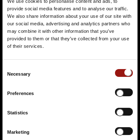
We use cookies to personalise content and ads, to
Passepartouts Weltreise
provide social media features and to analyse our traffic.
Restaurant & Café am Georgengarten
We also share information about your use of our site with
Heinz-Röttger-Straße 16
our social media, advertising and analytics partners who
06846 Dessau-Roßlau
may combine it with other information that you’ve
provided to them or that they’ve collected from your use
Auf der Karte anzeigen
of their services.
94,90 €
Consent
Tickets kaufen
Necessary
Selection
Preferences
Statistics
Marketing
SA.
28.11.2026 19:00 Uhr