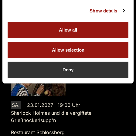
8010 Graz
Auf der Karte anzeigen
Show details
109,90 €
Allow all
Tickets kaufen
Allow selection
Deny
SA.
23.01.2027 19:00 Uhr
Sherlock Holmes und die vergiftete
Grießnockerlsupp'n
Restaurant Schlossberg