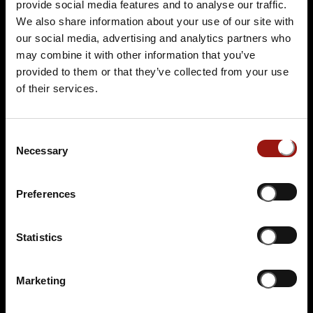
provide social media features and to analyse our traffic.
Auf der Karte anzeigen
We also share information about your use of our site with
our social media, advertising and analytics partners who
109,90 €
may combine it with other information that you’ve
provided to them or that they’ve collected from your use
Tickets kaufen
of their services.
Consent
Necessary
Selection
Preferences
SA.
09.01.2027 19:00 Uhr
Statistics
Blutbad im Gemeinderat
Marketing
Restaurant Schlossberg
Am Schlossberg 7