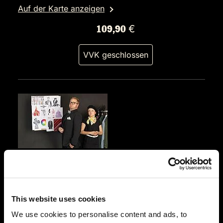
Auf der Karte anzeigen
109,90 €
VVK geschlossen
SA.
05.12.2026 19:00 Uhr
Prêt-à-morter - Der letzte Schrei
Restaurant Schlossberg
This website uses cookies
Am Schlossberg 7
We use cookies to personalise content and ads, to
8010 Graz