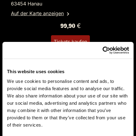
63454 Hanau
Auf der Karte anzeigen
99,90 €
Tickets kaufen
This website uses cookies
We use cookies to personalise content and ads, to
provide social media features and to analyse our traffic.
We also share information about your use of our site with
our social media, advertising and analytics partners who
DO.
17.12.2026 19:00 Uhr
may combine it with other information that you’ve
Das Burlesque Dinner
provided to them or that they’ve collected from your use
Einlass: 18:00 Uhr
of their services.
Der Weiße Saal im Schloss Philippsruhe