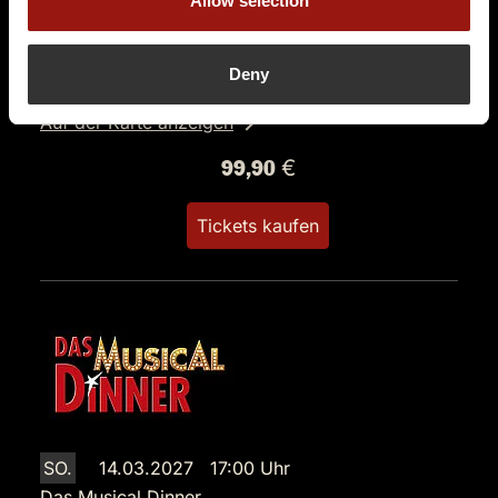
Allow selection
Der Weiße Saal im Schloss Philippsruhe
Philippsruher Allee 45
Deny
63454 Hanau
Auf der Karte anzeigen
99,90 €
Tickets kaufen
SO.
14.03.2027 17:00 Uhr
Das Musical Dinner