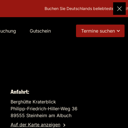
Buchen Sie Deutschlands beliebtestes Geschenk!
G
buchung
Gutschein
Termine suchen
Anfahrt:
Berghütte Kraterblick
Philipp-Friedrich-Hiller-Weg 36
89555 Steinheim am Albuch
Auf der Karte anzeigen