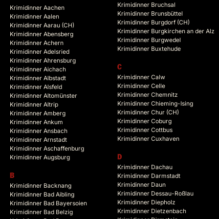
Krimidinner Bruchsal
Krimidinner Aachen
Krimidinner Brunsbüttel
Krimidinner Aalen
Krimidinner Burgdorf (CH)
Krimidinner Aarau (CH)
Krimidinner Burgkirchen an der Alz
Krimidinner Abensberg
Krimidinner Burgwedel
Krimidinner Achern
Krimidinner Buxtehude
Krimidinner Adelsried
Krimidinner Ahrensburg
C
Krimidinner Aichach
Krimidinner Calw
Krimidinner Albstadt
Krimidinner Celle
Krimidinner Alsfeld
Krimidinner Chemnitz
Krimidinner Altomünster
Krimidinner Chieming-Ising
Krimidinner Altrip
Krimidinner Chur (CH)
Krimidinner Amberg
Krimidinner Coburg
Krimidinner Ankum
Krimidinner Cottbus
Krimidinner Ansbach
Krimidinner Cuxhaven
Krimidinner Arnstadt
Krimidinner Aschaffenburg
Krimidinner Augsburg
D
Krimidinner Dachau
B
Krimidinner Darmstadt
Krimidinner Daun
Krimidinner Backnang
Krimidinner Dessau-Roßlau
Krimidinner Bad Aibling
Krimidinner Diepholz
Krimidinner Bad Bayersoien
Krimidinner Dietzenbach
Krimidinner Bad Belzig