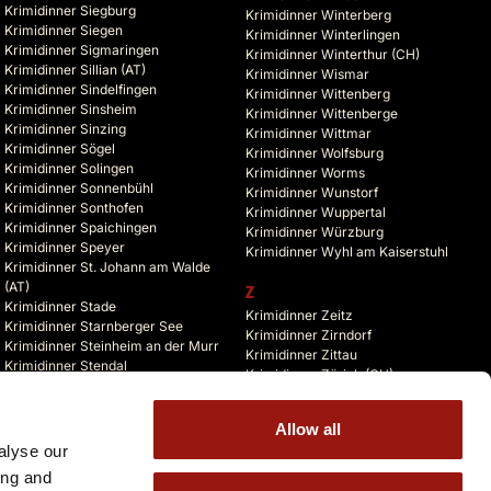
Krimidinner Siegburg
Krimidinner Winterberg
Krimidinner Siegen
Krimidinner Winterlingen
Krimidinner Sigmaringen
Krimidinner Winterthur (CH)
Krimidinner Sillian (AT)
Krimidinner Wismar
Krimidinner Sindelfingen
Krimidinner Wittenberg
Krimidinner Sinsheim
Krimidinner Wittenberge
Krimidinner Sinzing
Krimidinner Wittmar
Krimidinner Sögel
Krimidinner Wolfsburg
Krimidinner Solingen
Krimidinner Worms
Krimidinner Sonnenbühl
Krimidinner Wunstorf
Krimidinner Sonthofen
Krimidinner Wuppertal
Krimidinner Spaichingen
Krimidinner Würzburg
Krimidinner Speyer
Krimidinner Wyhl am Kaiserstuhl
Krimidinner St. Johann am Walde
(AT)
Z
Krimidinner Stade
Krimidinner Zeitz
Krimidinner Starnberger See
Krimidinner Zirndorf
Krimidinner Steinheim an der Murr
Krimidinner Zittau
Krimidinner Stendal
Krimidinner Zürich (CH)
Krimidinner Stolberg
Krimidinner Zusmarshausen
Krimidinner Storkow (Mark)
Krimidinner Zuzenhausen
Krimidinner Straelen
Allow all
Krimidinner Zwickau
Krimidinner Stralsund
alyse our
Krimidinner Zwiefalten
Krimidinner Straubing
ing and