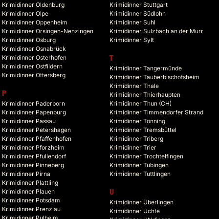
Krimidinner Oldenburg
Krimidinner Stuttgart
Krimidinner Olpe
Krimidinner Südlohn
Krimidinner Oppenheim
Krimidinner Suhl
Krimidinner Orsingen-Nenzingen
Krimidinner Sulzbach an der Murr
Krimidinner Osburg
Krimidinner Sylt
Krimidinner Osnabrück
Krimidinner Osterhofen
T
Krimidinner Ostfildern
Krimidinner Tangermünde
Krimidinner Ottersberg
Krimidinner Tauberbischofsheim
Krimidinner Thale
P
Krimidinner Thierhaupten
Krimidinner Paderborn
Krimidinner Thun (CH)
Krimidinner Papenburg
Krimidinner Timmendorfer Strand
Krimidinner Passau
Krimidinner Tönning
Krimidinner Petershagen
Krimidinner Tremsbüttel
Krimidinner Pfaffenhofen
Krimidinner Triberg
Krimidinner Pforzheim
Krimidinner Trier
Krimidinner Pfullendorf
Krimidinner Trochtelfingen
Krimidinner Pinneberg
Krimidinner Tübingen
Krimidinner Pirna
Krimidinner Tuttlingen
Krimidinner Plattling
Krimidinner Plauen
U
Krimidinner Potsdam
Krimidinner Überlingen
Krimidinner Prenzlau
Krimidinner Uchte
Krimidinner Pulheim