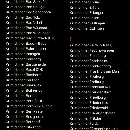
Krimidinner Bad Salzuflen
Krimidinner Erding
Krimidinner Bad Saulgau
Krimidinner Erfurt
Krimidinner Bad Schönborn
Krimidinner Erlangen
Krimidinner Bad Tölz
Krimidinner Essen
Krimidinner Bad Vilbel
Krimidinner Esslingen
Krimidinner Bad Waldsee
Krimidinner Ettlingen
Krimidinner Bad Wildungen
Krimidinner Bad Zurzach (CH)
F
Krimidinner Baden-Baden
Krimidinner Feldkirch (AT)
Krimidinner Baiersbronn
Krimidinner Feuchtwangen
Krimidinner Balingen
Krimidinner Flensburg
Krimidinner Bamberg
Krimidinner Forchheim
Krimidinner Bargteheide
Krimidinner Frankenberg
Krimidinner Basel (CH)
Krimidinner Frankfurt am Main
Krimidinner Basthorst
Krimidinner Freiberg
Krimidinner Bautzen
Krimidinner Freiburg
Krimidinner Bayreuth
Krimidinner Freistadt (AT)
Krimidinner Beilngries
Krimidinner Freudenstadt
Krimidinner Berlin
Krimidinner Friedberg
Krimidinner Bern (CH)
Krimidinner Friedenfels
Krimidinner Bernburg (Saale)
Krimidinner Friedewald
Krimidinner Bernkastel
Krimidinner Friedrichshafen
Krimidinner Besigheim
Krimidinner Fritzlar
Krimidinner Betzdorf
Krimidinner Fulda
Krimidinner Biberach
Krimidinner Fürstenfeldbruck