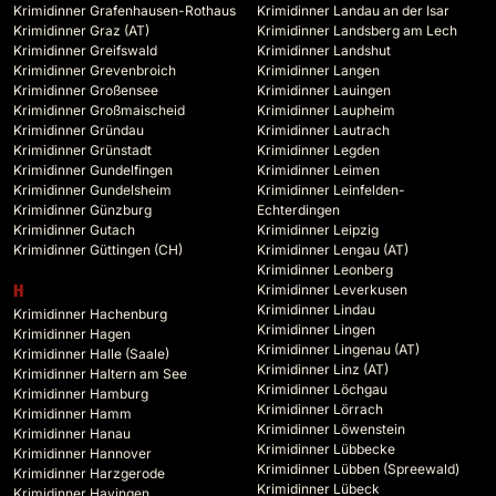
Krimidinner Grafenhausen-Rothaus
Krimidinner Landau an der Isar
Krimidinner Graz (AT)
Krimidinner Landsberg am Lech
Krimidinner Greifswald
Krimidinner Landshut
Krimidinner Grevenbroich
Krimidinner Langen
Krimidinner Großensee
Krimidinner Lauingen
Krimidinner Großmaischeid
Krimidinner Laupheim
Krimidinner Gründau
Krimidinner Lautrach
Krimidinner Grünstadt
Krimidinner Legden
Krimidinner Gundelfingen
Krimidinner Leimen
Krimidinner Gundelsheim
Krimidinner Leinfelden-
Krimidinner Günzburg
Echterdingen
Krimidinner Gutach
Krimidinner Leipzig
Krimidinner Güttingen (CH)
Krimidinner Lengau (AT)
Krimidinner Leonberg
Krimidinner Leverkusen
H
Krimidinner Lindau
Krimidinner Hachenburg
Krimidinner Lingen
Krimidinner Hagen
Krimidinner Lingenau (AT)
Krimidinner Halle (Saale)
Krimidinner Linz (AT)
Krimidinner Haltern am See
Krimidinner Löchgau
Krimidinner Hamburg
Krimidinner Lörrach
Krimidinner Hamm
Krimidinner Löwenstein
Krimidinner Hanau
Krimidinner Lübbecke
Krimidinner Hannover
Krimidinner Lübben (Spreewald)
Krimidinner Harzgerode
Krimidinner Lübeck
Krimidinner Hayingen