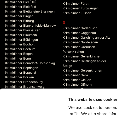
Krimidinner Biel (CH)
Krimidinner Fürth
Krimidinner Bielefeld
Krimidinner Furtwangen
Krimidinner Bietigheim-Bissingen
Krimidinner Füssen
Krimidinner Bingen
Krimidinner Bitburg
G
Krimidinner Blankenfelde-Mahlow
Krimidinner Gadebusch
Krimidinner Blaubeuren
Krimidinner Gaggenau
Krimidinner Blaustein
Krimidinner Garching an der Alz
Krimidinner Böblingen
Krimidinner Gardelegen
Krimidinner Bocholt
Krimidinner Garmisch-
Krimidinner Bochum
Partenkirchen
Krimidinner Bogen
Krimidinner Geilenkirchen
Krimidinner Bonn
Krimidinner Geislingen an der
Krimidinner Bonndorf-Holzschlag
Steige
Krimidinner Bopfingen
Krimidinner Gelsenkirchen
Krimidinner Boppard
Krimidinner Gera
Krimidinner Borken
Krimidinner Gießen
Krimidinner Brandenburg
Krimidinner Gifhorn
Krimidinner Braunschweig
Krimidinner Göppingen
Krimidinner Bregenz (AT)
Krimidinner Görlitz
Krimidinner Bremen
Krimidinner Goslar
This website uses cookie
Krimidinner Bremerhaven
Krimidinner Gotha
Krimidinner Bremervörde
We use cookies to personal
Krimidinner Göttingen
Krimidinner Brienz (CH)
traffic. We also share info