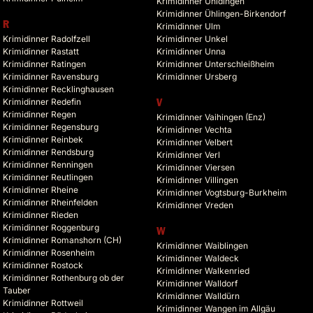
Krimidinner Uhldingen
Krimidinner Ühlingen-Birkendorf
R
Krimidinner Ulm
Krimidinner Radolfzell
Krimidinner Unkel
Krimidinner Rastatt
Krimidinner Unna
Krimidinner Ratingen
Krimidinner Unterschleißheim
Krimidinner Ravensburg
Krimidinner Ursberg
Krimidinner Recklinghausen
Krimidinner Redefin
V
Krimidinner Regen
Krimidinner Vaihingen (Enz)
Krimidinner Regensburg
Krimidinner Vechta
Krimidinner Reinbek
Krimidinner Velbert
Krimidinner Rendsburg
Krimidinner Verl
Krimidinner Renningen
Krimidinner Viersen
Krimidinner Reutlingen
Krimidinner Villingen
Krimidinner Rheine
Krimidinner Vogtsburg-Burkheim
Krimidinner Rheinfelden
Krimidinner Vreden
Krimidinner Rieden
Krimidinner Roggenburg
W
Krimidinner Romanshorn (CH)
Krimidinner Waiblingen
Krimidinner Rosenheim
Krimidinner Waldeck
Krimidinner Rostock
Krimidinner Walkenried
Krimidinner Rothenburg ob der
Krimidinner Walldorf
Tauber
Krimidinner Walldürn
Krimidinner Rottweil
Krimidinner Wangen im Allgäu