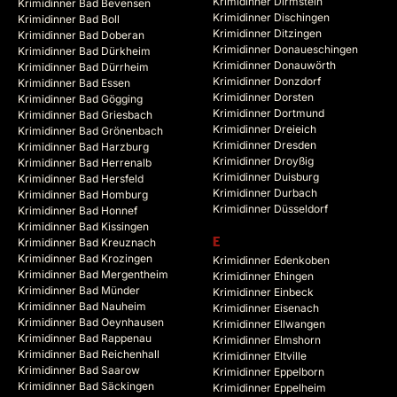
Krimidinner Dirmstein
Krimidinner Bad Bevensen
Krimidinner Dischingen
Krimidinner Bad Boll
Krimidinner Ditzingen
Krimidinner Bad Doberan
Krimidinner Donaueschingen
Krimidinner Bad Dürkheim
Krimidinner Donauwörth
Krimidinner Bad Dürrheim
Krimidinner Donzdorf
Krimidinner Bad Essen
Krimidinner Dorsten
Krimidinner Bad Gögging
Krimidinner Dortmund
Krimidinner Bad Griesbach
Krimidinner Dreieich
Krimidinner Bad Grönenbach
Krimidinner Dresden
Krimidinner Bad Harzburg
Krimidinner Droyßig
Krimidinner Bad Herrenalb
Krimidinner Duisburg
Krimidinner Bad Hersfeld
Krimidinner Durbach
Krimidinner Bad Homburg
Krimidinner Düsseldorf
Krimidinner Bad Honnef
Krimidinner Bad Kissingen
Krimidinner Bad Kreuznach
E
Krimidinner Bad Krozingen
Krimidinner Edenkoben
Krimidinner Bad Mergentheim
Krimidinner Ehingen
Krimidinner Bad Münder
Krimidinner Einbeck
Krimidinner Bad Nauheim
Krimidinner Eisenach
Krimidinner Bad Oeynhausen
Krimidinner Ellwangen
Krimidinner Bad Rappenau
Krimidinner Elmshorn
Krimidinner Bad Reichenhall
Krimidinner Eltville
Krimidinner Bad Saarow
Krimidinner Eppelborn
Krimidinner Bad Säckingen
Krimidinner Eppelheim