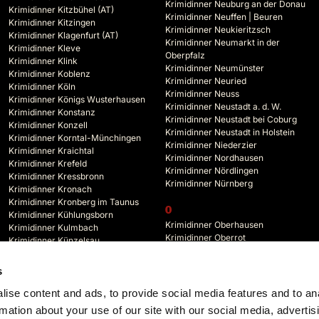
Krimidinner Neuburg an der Donau
Krimidinner Kitzbühel (AT)
Krimidinner Neuffen | Beuren
Krimidinner Kitzingen
Krimidinner Neukieritzsch
Krimidinner Klagenfurt (AT)
Krimidinner Neumarkt in der
Krimidinner Kleve
Oberpfalz
Krimidinner Klink
Krimidinner Neumünster
Krimidinner Koblenz
Krimidinner Neuried
Krimidinner Köln
Krimidinner Neuss
Krimidinner Königs Wusterhausen
Krimidinner Neustadt a. d. W.
Krimidinner Konstanz
Krimidinner Neustadt bei Coburg
Krimidinner Konzell
Krimidinner Neustadt in Holstein
Krimidinner Korntal-Münchingen
Krimidinner Niederzier
Krimidinner Kraichtal
Krimidinner Nordhausen
Krimidinner Krefeld
Krimidinner Nördlingen
Krimidinner Kressbronn
Krimidinner Nürnberg
Krimidinner Kronach
Krimidinner Kronberg im Taunus
O
Krimidinner Kühlungsborn
Krimidinner Oberhausen
Krimidinner Kulmbach
Krimidinner Oberrot
Krimidinner Künzelsau
Krimidinner Oberstdorf
Krimidinner Kyffhäuserland
Krimidinner Oberursel
s
Krimidinner Odenwald
L
Krimidinner Offenbach
ise content and ads, to provide social media features and to an
Krimidinner Lahr
Krimidinner Offenburg
rmation about your use of our site with our social media, advertis