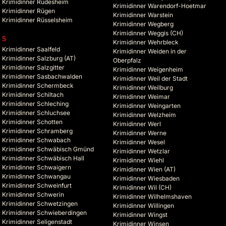
Krimidinner Rüdesheim
Krimidinner Warendorf-Hoetmar
Krimidinner Rügen
Krimidinner Warstein
Krimidinner Rüsselsheim
Krimidinner Wegberg
Krimidinner Weggis (CH)
S
Krimidinner Wehrbleck
Krimidinner Saalfeld
Krimidinner Weiden in der
Krimidinner Salzburg (AT)
Oberpfalz
Krimidinner Salzgitter
Krimidinner Weigenheim
Krimidinner Sasbachwalden
Krimidinner Weil der Stadt
Krimidinner Schermbeck
Krimidinner Weilburg
Krimidinner Schiltach
Krimidinner Weimar
Krimidinner Schleching
Krimidinner Weingarten
Krimidinner Schluchsee
Krimidinner Welzheim
Krimidinner Schotten
Krimidinner Werl
Krimidinner Schramberg
Krimidinner Werne
Krimidinner Schwabach
Krimidinner Wesel
Krimidinner Schwäbisch Gmünd
Krimidinner Wetzlar
Krimidinner Schwäbisch Hall
Krimidinner Wiehl
Krimidinner Schwaigern
Krimidinner Wien (AT)
Krimidinner Schwangau
Krimidinner Wiesbaden
Krimidinner Schweinfurt
Krimidinner Wil (CH)
Krimidinner Schwerin
Krimidinner Wilhelmshaven
Krimidinner Schwetzingen
Krimidinner Willingen
Krimidinner Schwieberdingen
Krimidinner Wingst
Krimidinner Seligenstadt
Krimidinner Winsen