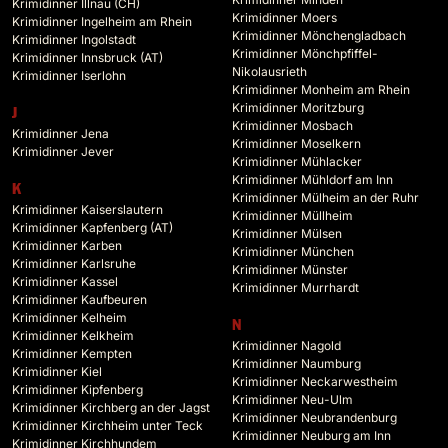
Krimidinner Illnau (CH)
Krimidinner Moers
Krimidinner Ingelheim am Rhein
Krimidinner Mönchengladbach
Krimidinner Ingolstadt
Krimidinner Mönchpfiffel-
Krimidinner Innsbruck (AT)
Nikolausrieth
Krimidinner Iserlohn
Krimidinner Monheim am Rhein
Krimidinner Moritzburg
J
Krimidinner Mosbach
Krimidinner Jena
Krimidinner Moselkern
Krimidinner Jever
Krimidinner Mühlacker
Krimidinner Mühldorf am Inn
K
Krimidinner Mülheim an der Ruhr
Krimidinner Kaiserslautern
Krimidinner Müllheim
Krimidinner Kapfenberg (AT)
Krimidinner Mülsen
Krimidinner Karben
Krimidinner München
Krimidinner Karlsruhe
Krimidinner Münster
Krimidinner Kassel
Krimidinner Murrhardt
Krimidinner Kaufbeuren
Krimidinner Kelheim
N
Krimidinner Kelkheim
Krimidinner Nagold
Krimidinner Kempten
Krimidinner Naumburg
Krimidinner Kiel
Krimidinner Neckarwestheim
Krimidinner Kipfenberg
Krimidinner Neu-Ulm
Krimidinner Kirchberg an der Jagst
Krimidinner Neubrandenburg
Krimidinner Kirchheim unter Teck
Krimidinner Neuburg am Inn
Krimidinner Kirchhundem