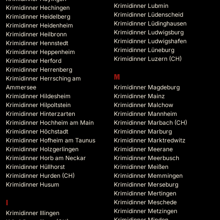
Krimidinner Lubmin
Krimidinner Hechingen
Krimidinner Lüdenscheid
Krimidinner Heidelberg
Krimidinner Lüdinghausen
Krimidinner Heidenheim
Krimidinner Ludwigsburg
Krimidinner Heilbronn
Krimidinner Ludwigshafen
Krimidinner Hennstedt
Krimidinner Lüneburg
Krimidinner Heppenheim
Krimidinner Luzern (CH)
Krimidinner Herford
Krimidinner Herrenberg
M
Krimidinner Herrsching am
Ammersee
Krimidinner Magdeburg
Krimidinner Hildesheim
Krimidinner Mainz
Krimidinner Hilpoltstein
Krimidinner Malchow
Krimidinner Hinterzarten
Krimidinner Mannheim
Krimidinner Hochheim am Main
Krimidinner Marbach (CH)
Krimidinner Höchstadt
Krimidinner Marburg
Krimidinner Hofheim am Taunus
Krimidinner Marktredwitz
Krimidinner Holzgerlingen
Krimidinner Meerane
Krimidinner Horb am Neckar
Krimidinner Meerbusch
Krimidinner Hüllhorst
Krimidinner Meißen
Krimidinner Hurden (CH)
Krimidinner Memmingen
Krimidinner Husum
Krimidinner Merseburg
Krimidinner Mertingen
Krimidinner Meschede
I
Krimidinner Metzingen
Krimidinner Illingen
Krimidinner Minden