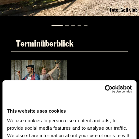
Terminüberblick
DO.
05.11.2026 19:00 Uhr
This website uses cookies
Und raus bist du
We use cookies to personalise content and ads, to
Golf Club Gut Apeldör
provide social media features and to analyse our traffic.
Apeldör 2
We also share information about your use of our site with