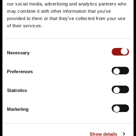
25779 Hennstedt
our social media, advertising and analytics partners who
Auf der Karte anzeigen
may combine it with other information that you’ve
provided to them or that they’ve collected from your use
89,90 €
of their services.
Tickets kaufen
Consent
Necessary
Selection
Preferences
Statistics
DO.
26.11.2026 19:00 Uhr
Marketing
Ein Mord mit Zukunft - Der Zeitreise-Krimi
Golf Club Gut Apeldör
Apeldör 2
Show details