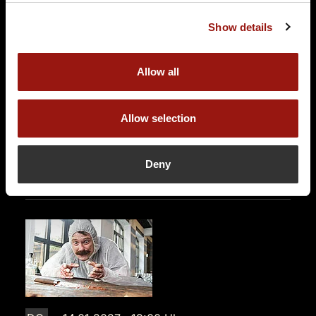
Mord auf dem Atlantik
Show details
IWI's Hopfen und Malz - Wirtshaus Illingen Saar
Braugasse 4
Allow all
66557 Illingen
Auf der Karte anzeigen
Allow selection
89,90 €
Tickets kaufen
Deny