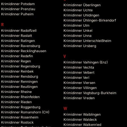
Krimidinner Potsdam
Krimidinner Überlingen
Krimidinner Prenzlau
Krimidinner Uchte
Krimidinner Pulheim
Krimidinner Uhldingen
Krimidinner Ühlingen-Birkendorf
R
Krimidinner Ulm
Krimidinner Radolfzell
Krimidinner Unkel
Krimidinner Rastatt
Krimidinner Unna
Krimidinner Ratingen
Krimidinner Unterschleißheim
Krimidinner Ravensburg
Krimidinner Ursberg
Krimidinner Recklinghausen
Krimidinner Redefin
V
Krimidinner Regen
Krimidinner Vaihingen (Enz)
Krimidinner Regensburg
Krimidinner Vechta
Krimidinner Reinbek
Krimidinner Velbert
Krimidinner Rendsburg
Krimidinner Verl
Krimidinner Renningen
Krimidinner Viersen
Krimidinner Reutlingen
Krimidinner Villingen
Krimidinner Rheine
Krimidinner Vogtsburg-Burkheim
Krimidinner Rheinfelden
Krimidinner Vreden
Krimidinner Rieden
Krimidinner Roggenburg
W
Krimidinner Romanshorn (CH)
Krimidinner Waiblingen
Krimidinner Rosenheim
Krimidinner Waldeck
Krimidinner Rostock
Krimidinner Walkenried