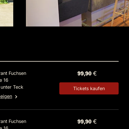
rant Fuchsen
99,90 €
e 16
unter Teck
Tickets kaufen
zeigen
rant Fuchsen
99,90 €
e 16