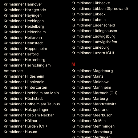
Krimidinner Lübbecke
Krimidinner Hannover
Krimidinner Lübben (Spreewald)
Krimidinner Harzgerode
Krimidinner Lübeck
Krimidinner Hayingen
Krimidinner Lubmin
Krimidinner Hechingen
Krimidinner Lüdenscheid
Krimidinner Heidelberg
Krimidinner Lüdinghausen
Krimidinner Heidenheim
Krimidinner Ludwigsburg
Krimidinner Heilbronn
Krimidinner Ludwigshafen
Krimidinner Hennstedt
Krimidinner Lüneburg
Krimidinner Heppenheim
Krimidinner Luzern (CH)
Krimidinner Herford
Krimidinner Herrenberg
M
Krimidinner Herrsching am
Ammersee
Krimidinner Magdeburg
Krimidinner Hildesheim
Krimidinner Mainz
Krimidinner Hilpoltstein
Krimidinner Malchow
Krimidinner Hinterzarten
Krimidinner Mannheim
Krimidinner Hochheim am Main
Krimidinner Marbach (CH)
Krimidinner Höchstadt
Krimidinner Marburg
Krimidinner Hofheim am Taunus
Krimidinner Marktredwitz
Krimidinner Holzgerlingen
Krimidinner Meerane
Krimidinner Horb am Neckar
Krimidinner Meerbusch
Krimidinner Hüllhorst
Krimidinner Meißen
Krimidinner Hurden (CH)
Krimidinner Memmingen
Krimidinner Husum
Krimidinner Merseburg
Krimidinner Mertingen