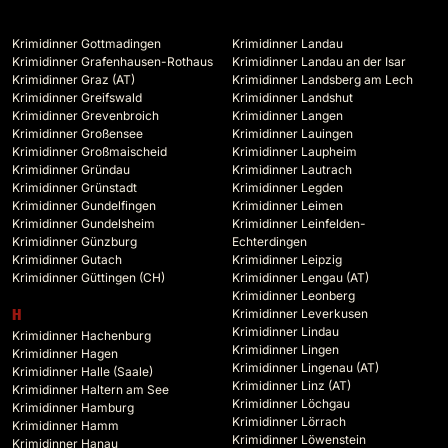
Krimidinner Gottmadingen
Krimidinner Landau
Krimidinner Grafenhausen-Rothaus
Krimidinner Landau an der Isar
Krimidinner Graz (AT)
Krimidinner Landsberg am Lech
Krimidinner Greifswald
Krimidinner Landshut
Krimidinner Grevenbroich
Krimidinner Langen
Krimidinner Großensee
Krimidinner Lauingen
Krimidinner Großmaischeid
Krimidinner Laupheim
Krimidinner Gründau
Krimidinner Lautrach
Krimidinner Grünstadt
Krimidinner Legden
Krimidinner Gundelfingen
Krimidinner Leimen
Krimidinner Gundelsheim
Krimidinner Leinfelden-
Krimidinner Günzburg
Echterdingen
Krimidinner Gutach
Krimidinner Leipzig
Krimidinner Güttingen (CH)
Krimidinner Lengau (AT)
Krimidinner Leonberg
Krimidinner Leverkusen
H
Krimidinner Lindau
Krimidinner Hachenburg
Krimidinner Lingen
Krimidinner Hagen
Krimidinner Lingenau (AT)
Krimidinner Halle (Saale)
Krimidinner Linz (AT)
Krimidinner Haltern am See
Krimidinner Löchgau
Krimidinner Hamburg
Krimidinner Lörrach
Krimidinner Hamm
Krimidinner Löwenstein
Krimidinner Hanau