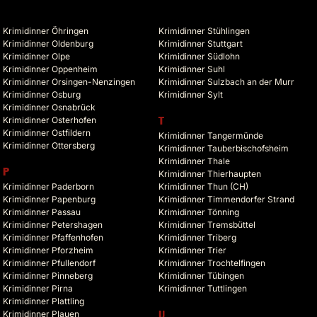
Krimidinner Öhringen
Krimidinner Stühlingen
Krimidinner Oldenburg
Krimidinner Stuttgart
Krimidinner Olpe
Krimidinner Südlohn
Krimidinner Oppenheim
Krimidinner Suhl
Krimidinner Orsingen-Nenzingen
Krimidinner Sulzbach an der Murr
Krimidinner Osburg
Krimidinner Sylt
Krimidinner Osnabrück
Krimidinner Osterhofen
T
Krimidinner Ostfildern
Krimidinner Tangermünde
Krimidinner Ottersberg
Krimidinner Tauberbischofsheim
Krimidinner Thale
P
Krimidinner Thierhaupten
Krimidinner Paderborn
Krimidinner Thun (CH)
Krimidinner Papenburg
Krimidinner Timmendorfer Strand
Krimidinner Passau
Krimidinner Tönning
Krimidinner Petershagen
Krimidinner Tremsbüttel
Krimidinner Pfaffenhofen
Krimidinner Triberg
Krimidinner Pforzheim
Krimidinner Trier
Krimidinner Pfullendorf
Krimidinner Trochtelfingen
Krimidinner Pinneberg
Krimidinner Tübingen
Krimidinner Pirna
Krimidinner Tuttlingen
Krimidinner Plattling
Krimidinner Plauen
U