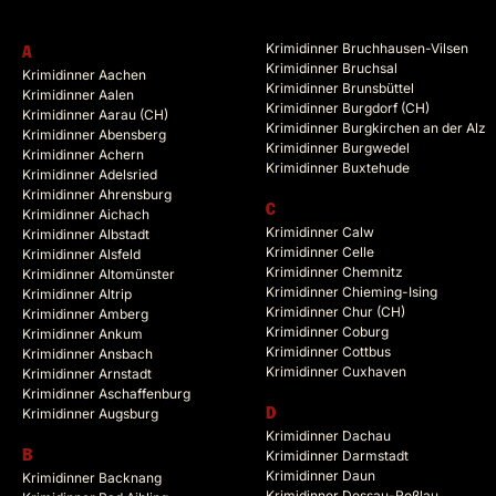
Krimidinner Bruchhausen-Vilsen
A
Krimidinner Bruchsal
Krimidinner Aachen
Krimidinner Brunsbüttel
Krimidinner Aalen
Krimidinner Burgdorf (CH)
Krimidinner Aarau (CH)
Krimidinner Burgkirchen an der Alz
Krimidinner Abensberg
Krimidinner Burgwedel
Krimidinner Achern
Krimidinner Buxtehude
Krimidinner Adelsried
Krimidinner Ahrensburg
C
Krimidinner Aichach
Krimidinner Calw
Krimidinner Albstadt
Krimidinner Celle
Krimidinner Alsfeld
Krimidinner Chemnitz
Krimidinner Altomünster
Krimidinner Chieming-Ising
Krimidinner Altrip
Krimidinner Chur (CH)
Krimidinner Amberg
Krimidinner Coburg
Krimidinner Ankum
Krimidinner Cottbus
Krimidinner Ansbach
Krimidinner Cuxhaven
Krimidinner Arnstadt
Krimidinner Aschaffenburg
Krimidinner Augsburg
D
Krimidinner Dachau
B
Krimidinner Darmstadt
Krimidinner Daun
Krimidinner Backnang
Krimidinner Dessau-Roßlau