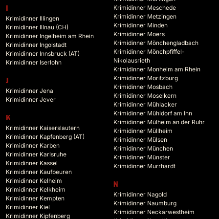
Krimidinner Meschede
I
Krimidinner Metzingen
Krimidinner Illingen
Krimidinner Minden
Krimidinner Illnau (CH)
Krimidinner Moers
Krimidinner Ingelheim am Rhein
Krimidinner Mönchengladbach
Krimidinner Ingolstadt
Krimidinner Mönchpfiffel-
Krimidinner Innsbruck (AT)
Nikolausrieth
Krimidinner Iserlohn
Krimidinner Monheim am Rhein
Krimidinner Moritzburg
J
Krimidinner Mosbach
Krimidinner Jena
Krimidinner Moselkern
Krimidinner Jever
Krimidinner Mühlacker
Krimidinner Mühldorf am Inn
K
Krimidinner Mülheim an der Ruhr
Krimidinner Kaiserslautern
Krimidinner Müllheim
Krimidinner Kapfenberg (AT)
Krimidinner Mülsen
Krimidinner Karben
Krimidinner München
Krimidinner Karlsruhe
Krimidinner Münster
Krimidinner Kassel
Krimidinner Murrhardt
Krimidinner Kaufbeuren
Krimidinner Kelheim
N
Krimidinner Kelkheim
Krimidinner Nagold
Krimidinner Kempten
Krimidinner Naumburg
Krimidinner Kiel
Krimidinner Neckarwestheim
Krimidinner Kipfenberg