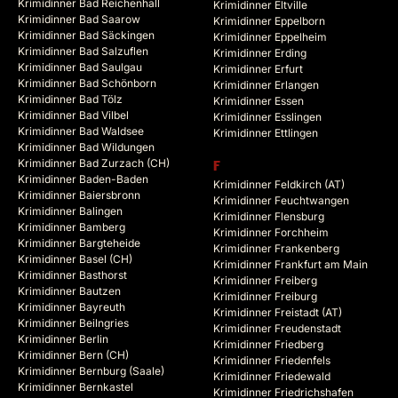
Krimidinner Bad Reichenhall
Krimidinner Eltville
Krimidinner Bad Saarow
Krimidinner Eppelborn
Krimidinner Bad Säckingen
Krimidinner Eppelheim
Krimidinner Bad Salzuflen
Krimidinner Erding
Krimidinner Bad Saulgau
Krimidinner Erfurt
Krimidinner Bad Schönborn
Krimidinner Erlangen
Krimidinner Bad Tölz
Krimidinner Essen
Krimidinner Bad Vilbel
Krimidinner Esslingen
Krimidinner Bad Waldsee
Krimidinner Ettlingen
Krimidinner Bad Wildungen
Krimidinner Bad Zurzach (CH)
F
Krimidinner Baden-Baden
Krimidinner Feldkirch (AT)
Krimidinner Baiersbronn
Krimidinner Feuchtwangen
Krimidinner Balingen
Krimidinner Flensburg
Krimidinner Bamberg
Krimidinner Forchheim
Krimidinner Bargteheide
Krimidinner Frankenberg
Krimidinner Basel (CH)
Krimidinner Frankfurt am Main
Krimidinner Basthorst
Krimidinner Freiberg
Krimidinner Bautzen
Krimidinner Freiburg
Krimidinner Bayreuth
Krimidinner Freistadt (AT)
Krimidinner Beilngries
Krimidinner Freudenstadt
Krimidinner Berlin
Krimidinner Friedberg
Krimidinner Bern (CH)
Krimidinner Friedenfels
Krimidinner Bernburg (Saale)
Krimidinner Friedewald
Krimidinner Bernkastel
Krimidinner Friedrichshafen