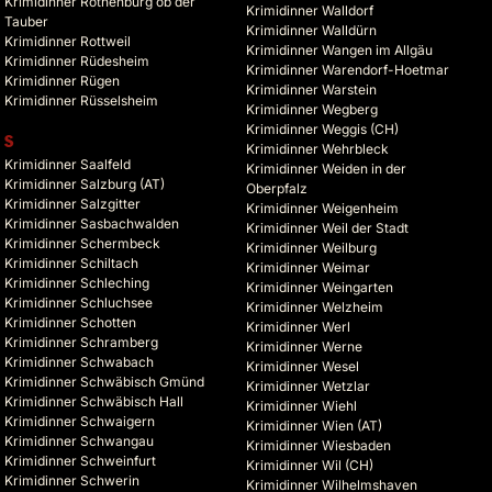
Krimidinner Rothenburg ob der
Krimidinner Walldorf
Tauber
Krimidinner Walldürn
Krimidinner Rottweil
Krimidinner Wangen im Allgäu
Krimidinner Rüdesheim
Krimidinner Warendorf-Hoetmar
Krimidinner Rügen
Krimidinner Warstein
Krimidinner Rüsselsheim
Krimidinner Wegberg
Krimidinner Weggis (CH)
S
Krimidinner Wehrbleck
Krimidinner Saalfeld
Krimidinner Weiden in der
Krimidinner Salzburg (AT)
Oberpfalz
Krimidinner Salzgitter
Krimidinner Weigenheim
Krimidinner Sasbachwalden
Krimidinner Weil der Stadt
Krimidinner Schermbeck
Krimidinner Weilburg
Krimidinner Schiltach
Krimidinner Weimar
Krimidinner Schleching
Krimidinner Weingarten
Krimidinner Schluchsee
Krimidinner Welzheim
Krimidinner Schotten
Krimidinner Werl
Krimidinner Schramberg
Krimidinner Werne
Krimidinner Schwabach
Krimidinner Wesel
Krimidinner Schwäbisch Gmünd
Krimidinner Wetzlar
Krimidinner Schwäbisch Hall
Krimidinner Wiehl
Krimidinner Schwaigern
Krimidinner Wien (AT)
Krimidinner Schwangau
Krimidinner Wiesbaden
Krimidinner Schweinfurt
Krimidinner Wil (CH)
Krimidinner Schwerin
Krimidinner Wilhelmshaven