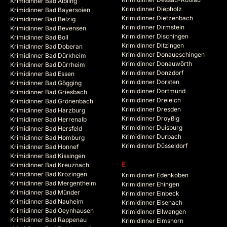
Krimidinner Bad Aibling
Krimidinner Diepholz
Krimidinner Bad Bayersoien
Krimidinner Dietzenbach
Krimidinner Bad Belzig
Krimidinner Dirmstein
Krimidinner Bad Bevensen
Krimidinner Dischingen
Krimidinner Bad Boll
Krimidinner Ditzingen
Krimidinner Bad Doberan
Krimidinner Donaueschingen
Krimidinner Bad Dürkheim
Krimidinner Donauwörth
Krimidinner Bad Dürrheim
Krimidinner Donzdorf
Krimidinner Bad Essen
Krimidinner Dorsten
Krimidinner Bad Gögging
Krimidinner Dortmund
Krimidinner Bad Griesbach
Krimidinner Dreieich
Krimidinner Bad Grönenbach
Krimidinner Dresden
Krimidinner Bad Harzburg
Krimidinner Droyßig
Krimidinner Bad Herrenalb
Krimidinner Duisburg
Krimidinner Bad Hersfeld
Krimidinner Durbach
Krimidinner Bad Homburg
Krimidinner Düsseldorf
Krimidinner Bad Honnef
Krimidinner Bad Kissingen
Krimidinner Bad Kreuznach
E
Krimidinner Bad Krozingen
Krimidinner Edenkoben
Krimidinner Bad Mergentheim
Krimidinner Ehingen
Krimidinner Bad Münder
Krimidinner Einbeck
Krimidinner Bad Nauheim
Krimidinner Eisenach
Krimidinner Bad Oeynhausen
Krimidinner Ellwangen
Krimidinner Bad Rappenau
Krimidinner Elmshorn