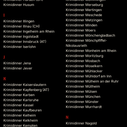
Krimidinner Husum
Krimidinner Merseburg
Krimidinner Mertingen
Krimidinner Meschede
I
Krimidinner Metzingen
Krimidinner Illingen
Krimidinner Minden
Krimidinner Illnau (CH)
Krimidinner Moers
Krimidinner Ingelheim am Rhein
Krimidinner Mönchengladbach
Krimidinner Ingolstadt
Krimidinner Mönchpfiffel-
Krimidinner Innsbruck (AT)
Nikolausrieth
Krimidinner Iserlohn
Krimidinner Monheim am Rhein
Krimidinner Moritzburg
J
Krimidinner Mosbach
Krimidinner Jena
Krimidinner Moselkern
Krimidinner Jever
Krimidinner Mühlacker
Krimidinner Mühldorf am Inn
K
Krimidinner Mülheim an der Ruhr
Krimidinner Kaiserslautern
Krimidinner Müllheim
Krimidinner Kapfenberg (AT)
Krimidinner Mülsen
Krimidinner Karben
Krimidinner München
Krimidinner Karlsruhe
Krimidinner Münster
Krimidinner Kassel
Krimidinner Murrhardt
Krimidinner Kaufbeuren
Krimidinner Kelheim
N
Krimidinner Kelkheim
Krimidinner Nagold
Krimidinner Kempten