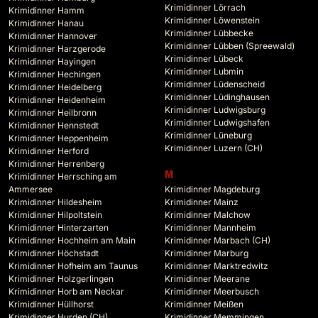
Krimidinner Lörrach
Krimidinner Hamm
Krimidinner Löwenstein
Krimidinner Hanau
Krimidinner Lübbecke
Krimidinner Hannover
Krimidinner Lübben (Spreewald)
Krimidinner Harzgerode
Krimidinner Lübeck
Krimidinner Hayingen
Krimidinner Lubmin
Krimidinner Hechingen
Krimidinner Lüdenscheid
Krimidinner Heidelberg
Krimidinner Lüdinghausen
Krimidinner Heidenheim
Krimidinner Ludwigsburg
Krimidinner Heilbronn
Krimidinner Ludwigshafen
Krimidinner Hennstedt
Krimidinner Lüneburg
Krimidinner Heppenheim
Krimidinner Luzern (CH)
Krimidinner Herford
Krimidinner Herrenberg
M
Krimidinner Herrsching am
Ammersee
Krimidinner Magdeburg
Krimidinner Hildesheim
Krimidinner Mainz
Krimidinner Hilpoltstein
Krimidinner Malchow
Krimidinner Hinterzarten
Krimidinner Mannheim
Krimidinner Hochheim am Main
Krimidinner Marbach (CH)
Krimidinner Höchstadt
Krimidinner Marburg
Krimidinner Hofheim am Taunus
Krimidinner Marktredwitz
Krimidinner Holzgerlingen
Krimidinner Meerane
Krimidinner Horb am Neckar
Krimidinner Meerbusch
Krimidinner Hüllhorst
Krimidinner Meißen
Krimidinner Hurden (CH)
Krimidinner Memmingen