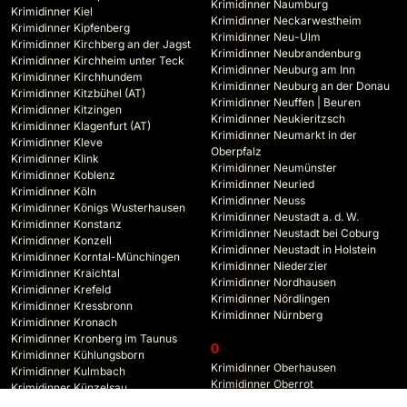
Krimidinner Naumburg
Krimidinner Kiel
Krimidinner Neckarwestheim
Krimidinner Kipfenberg
Krimidinner Neu-Ulm
Krimidinner Kirchberg an der Jagst
Krimidinner Neubrandenburg
Krimidinner Kirchheim unter Teck
Krimidinner Neuburg am Inn
Krimidinner Kirchhundem
Krimidinner Neuburg an der Donau
Krimidinner Kitzbühel (AT)
Krimidinner Neuffen | Beuren
Krimidinner Kitzingen
Krimidinner Neukieritzsch
Krimidinner Klagenfurt (AT)
Krimidinner Neumarkt in der
Krimidinner Kleve
Oberpfalz
Krimidinner Klink
Krimidinner Neumünster
Krimidinner Koblenz
Krimidinner Neuried
Krimidinner Köln
Krimidinner Neuss
Krimidinner Königs Wusterhausen
Krimidinner Neustadt a. d. W.
Krimidinner Konstanz
Krimidinner Neustadt bei Coburg
Krimidinner Konzell
Krimidinner Neustadt in Holstein
Krimidinner Korntal-Münchingen
Krimidinner Niederzier
Krimidinner Kraichtal
Krimidinner Nordhausen
Krimidinner Krefeld
Krimidinner Nördlingen
Krimidinner Kressbronn
Krimidinner Nürnberg
Krimidinner Kronach
Krimidinner Kronberg im Taunus
O
Krimidinner Kühlungsborn
Krimidinner Oberhausen
Krimidinner Kulmbach
Krimidinner Oberrot
Krimidinner Künzelsau
Krimidinner Oberstdorf
Krimidinner Kyffhäuserland