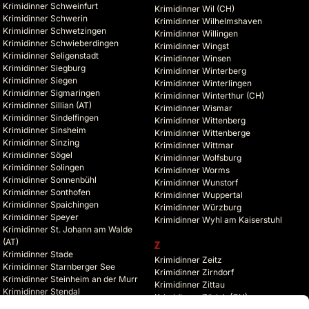
Krimidinner Schweinfurt
Krimidinner Wil (CH)
Krimidinner Schwerin
Krimidinner Wilhelmshaven
Krimidinner Schwetzingen
Krimidinner Willingen
Krimidinner Schwieberdingen
Krimidinner Wingst
Krimidinner Seligenstadt
Krimidinner Winsen
Krimidinner Siegburg
Krimidinner Winterberg
Krimidinner Siegen
Krimidinner Winterlingen
Krimidinner Sigmaringen
Krimidinner Winterthur (CH)
Krimidinner Sillian (AT)
Krimidinner Wismar
Krimidinner Sindelfingen
Krimidinner Wittenberg
Krimidinner Sinsheim
Krimidinner Wittenberge
Krimidinner Sinzing
Krimidinner Wittmar
Krimidinner Sögel
Krimidinner Wolfsburg
Krimidinner Solingen
Krimidinner Worms
Krimidinner Sonnenbühl
Krimidinner Wunstorf
Krimidinner Sonthofen
Krimidinner Wuppertal
Krimidinner Spaichingen
Krimidinner Würzburg
Krimidinner Speyer
Krimidinner Wyhl am Kaiserstuhl
Krimidinner St. Johann am Walde
(AT)
Z
Krimidinner Stade
Krimidinner Zeitz
Krimidinner Starnberger See
Krimidinner Zirndorf
Krimidinner Steinheim an der Murr
Krimidinner Zittau
Krimidinner Stendal
Krimidinner Zürich (CH)
Krimidinner Stolberg