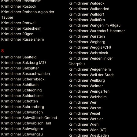
Krimidinner Rosenheim
Krimidinner Waldeck
Krimidinner Rostock
Krimidinner Walkenried
Krimidinner Rothenburg ob der
Krimidinner Walldorf
Tauber
Krimidinner Walldürn
Krimidinner Rottweil
Krimidinner Wangen im Allgäu
Krimidinner Rüdesheim
Krimidinner Warendorf-Hoetmar
Krimidinner Rügen
Krimidinner Warstein
Krimidinner Rüsselsheim
Krimidinner Wegberg
Krimidinner Weggis (CH)
S
Krimidinner Wehrbleck
Krimidinner Saalfeld
Krimidinner Weiden in der
Krimidinner Salzburg (AT)
Oberpfalz
Krimidinner Salzgitter
Krimidinner Weigenheim
Krimidinner Sasbachwalden
Krimidinner Weil der Stadt
Krimidinner Schermbeck
Krimidinner Weilburg
Krimidinner Schiltach
Krimidinner Weimar
Krimidinner Schleching
Krimidinner Weingarten
Krimidinner Schluchsee
Krimidinner Welzheim
Krimidinner Schotten
Krimidinner Werl
Krimidinner Schramberg
Krimidinner Werne
Krimidinner Schwabach
Krimidinner Wesel
Krimidinner Schwäbisch Gmünd
Krimidinner Wetzlar
Krimidinner Schwäbisch Hall
Krimidinner Wiehl
Krimidinner Schwaigern
Krimidinner Wien (AT)
Krimidinner Schwangau
Krimidinner Wiesbaden