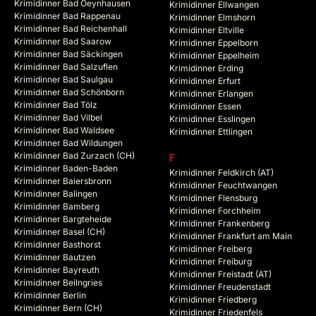
Krimidinner Bad Oeynhausen
Krimidinner Ellwangen
Krimidinner Bad Rappenau
Krimidinner Elmshorn
Krimidinner Bad Reichenhall
Krimidinner Eltville
Krimidinner Bad Saarow
Krimidinner Eppelborn
Krimidinner Bad Säckingen
Krimidinner Eppelheim
Krimidinner Bad Salzuflen
Krimidinner Erding
Krimidinner Bad Saulgau
Krimidinner Erfurt
Krimidinner Bad Schönborn
Krimidinner Erlangen
Krimidinner Bad Tölz
Krimidinner Essen
Krimidinner Bad Vilbel
Krimidinner Esslingen
Krimidinner Bad Waldsee
Krimidinner Ettlingen
Krimidinner Bad Wildungen
Krimidinner Bad Zurzach (CH)
F
Krimidinner Baden-Baden
Krimidinner Feldkirch (AT)
Krimidinner Baiersbronn
Krimidinner Feuchtwangen
Krimidinner Balingen
Krimidinner Flensburg
Krimidinner Bamberg
Krimidinner Forchheim
Krimidinner Bargteheide
Krimidinner Frankenberg
Krimidinner Basel (CH)
Krimidinner Frankfurt am Main
Krimidinner Basthorst
Krimidinner Freiberg
Krimidinner Bautzen
Krimidinner Freiburg
Krimidinner Bayreuth
Krimidinner Freistadt (AT)
Krimidinner Beilngries
Krimidinner Freudenstadt
Krimidinner Berlin
Krimidinner Friedberg
Krimidinner Bern (CH)
Krimidinner Friedenfels