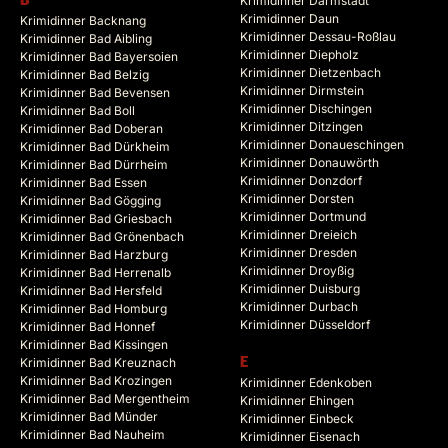
B
Krimidinner Darmstadt
Krimidinner Daun
Krimidinner Backnang
Krimidinner Dessau-Roßlau
Krimidinner Bad Aibling
Krimidinner Diepholz
Krimidinner Bad Bayersoien
Krimidinner Dietzenbach
Krimidinner Bad Belzig
Krimidinner Dirmstein
Krimidinner Bad Bevensen
Krimidinner Dischingen
Krimidinner Bad Boll
Krimidinner Ditzingen
Krimidinner Bad Doberan
Krimidinner Donaueschingen
Krimidinner Bad Dürkheim
Krimidinner Donauwörth
Krimidinner Bad Dürrheim
Krimidinner Donzdorf
Krimidinner Bad Essen
Krimidinner Dorsten
Krimidinner Bad Gögging
Krimidinner Dortmund
Krimidinner Bad Griesbach
Krimidinner Dreieich
Krimidinner Bad Grönenbach
Krimidinner Dresden
Krimidinner Bad Harzburg
Krimidinner Droyßig
Krimidinner Bad Herrenalb
Krimidinner Duisburg
Krimidinner Bad Hersfeld
Krimidinner Durbach
Krimidinner Bad Homburg
Krimidinner Düsseldorf
Krimidinner Bad Honnef
Krimidinner Bad Kissingen
Krimidinner Bad Kreuznach
E
Krimidinner Bad Krozingen
Krimidinner Edenkoben
Krimidinner Bad Mergentheim
Krimidinner Ehingen
Krimidinner Bad Münder
Krimidinner Einbeck
Krimidinner Bad Nauheim
Krimidinner Eisenach