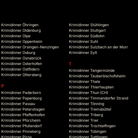
Krimidinner Öhringen
Krimidinner Stühlingen
Krimidinner Oldenburg
Krimidinner Stuttgart
Krimidinner Olpe
Krimidinner Südlohn
Krimidinner Oppenheim
Krimidinner Suhl
Krimidinner Orsingen-Nenzingen
Krimidinner Sulzbach an der Murr
Krimidinner Osburg
Krimidinner Sylt
Krimidinner Osnabrück
Krimidinner Osterhofen
T
Krimidinner Ostfildern
Krimidinner Tangermünde
Krimidinner Ottersberg
Krimidinner Tauberbischofsheim
Krimidinner Thale
P
Krimidinner Thierhaupten
Krimidinner Paderborn
Krimidinner Thun (CH)
Krimidinner Papenburg
Krimidinner Timmendorfer Strand
Krimidinner Passau
Krimidinner Tönning
Krimidinner Petershagen
Krimidinner Tremsbüttel
Krimidinner Pfaffenhofen
Krimidinner Triberg
Krimidinner Pforzheim
Krimidinner Trier
Krimidinner Pfullendorf
Krimidinner Trochtelfingen
Krimidinner Pinneberg
Krimidinner Tübingen
Krimidinner Pirna
Krimidinner Tuttlingen