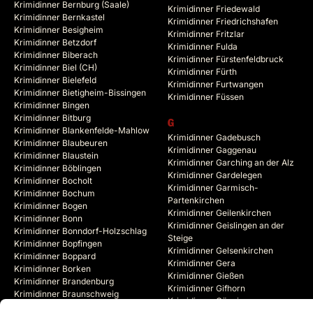
Krimidinner Bernburg (Saale)
Krimidinner Friedewald
Krimidinner Bernkastel
Krimidinner Friedrichshafen
Krimidinner Besigheim
Krimidinner Fritzlar
Krimidinner Betzdorf
Krimidinner Fulda
Krimidinner Biberach
Krimidinner Fürstenfeldbruck
Krimidinner Biel (CH)
Krimidinner Fürth
Krimidinner Bielefeld
Krimidinner Furtwangen
Krimidinner Bietigheim-Bissingen
Krimidinner Füssen
Krimidinner Bingen
Krimidinner Bitburg
G
Krimidinner Blankenfelde-Mahlow
Krimidinner Gadebusch
Krimidinner Blaubeuren
Krimidinner Gaggenau
Krimidinner Blaustein
Krimidinner Garching an der Alz
Krimidinner Böblingen
Krimidinner Gardelegen
Krimidinner Bocholt
Krimidinner Garmisch-
Krimidinner Bochum
Partenkirchen
Krimidinner Bogen
Krimidinner Geilenkirchen
Krimidinner Bonn
Krimidinner Geislingen an der
Krimidinner Bonndorf-Holzschlag
Steige
Krimidinner Bopfingen
Krimidinner Gelsenkirchen
Krimidinner Boppard
Krimidinner Gera
Krimidinner Borken
Krimidinner Gießen
Krimidinner Brandenburg
Krimidinner Gifhorn
Krimidinner Braunschweig
Krimidinner Göppingen
Krimidinner Bregenz (AT)