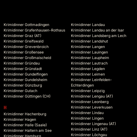
Krimidinner Gottmadingen
Krimidinner Landau
Krimidinner Grafenhausen-Rothaus
Krimidinner Landau an der Isar
Krimidinner Graz (AT)
Krimidinner Landsberg am Lech
Krimidinner Greifswald
Krimidinner Landshut
Krimidinner Grevenbroich
Krimidinner Langen
Krimidinner Großensee
Krimidinner Lauingen
Krimidinner Großmaischeid
Krimidinner Laupheim
Krimidinner Gründau
Krimidinner Lautrach
Krimidinner Grünstadt
Krimidinner Legden
Krimidinner Gundelfingen
Krimidinner Leimen
Krimidinner Gundelsheim
Krimidinner Leinfelden-
Krimidinner Günzburg
Echterdingen
Krimidinner Gutach
Krimidinner Leipzig
Krimidinner Güttingen (CH)
Krimidinner Lengau (AT)
Krimidinner Leonberg
Krimidinner Leverkusen
H
Krimidinner Lindau
Krimidinner Hachenburg
Krimidinner Lingen
Krimidinner Hagen
Krimidinner Lingenau (AT)
Krimidinner Halle (Saale)
Krimidinner Linz (AT)
Krimidinner Haltern am See
Krimidinner Löchgau
Krimidinner Hamburg