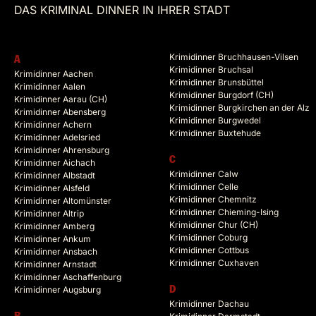
DAS KRIMINAL DINNER IN IHRER STADT
Krimidinner Bruchhausen-Vilsen
A
Krimidinner Bruchsal
Krimidinner Aachen
Krimidinner Brunsbüttel
Krimidinner Aalen
Krimidinner Burgdorf (CH)
Krimidinner Aarau (CH)
Krimidinner Burgkirchen an der Alz
Krimidinner Abensberg
Krimidinner Burgwedel
Krimidinner Achern
Krimidinner Buxtehude
Krimidinner Adelsried
Krimidinner Ahrensburg
C
Krimidinner Aichach
Krimidinner Calw
Krimidinner Albstadt
Krimidinner Celle
Krimidinner Alsfeld
Krimidinner Chemnitz
Krimidinner Altomünster
Krimidinner Chieming-Ising
Krimidinner Altrip
Krimidinner Chur (CH)
Krimidinner Amberg
Krimidinner Coburg
Krimidinner Ankum
Krimidinner Cottbus
Krimidinner Ansbach
Krimidinner Cuxhaven
Krimidinner Arnstadt
Krimidinner Aschaffenburg
Krimidinner Augsburg
D
Krimidinner Dachau