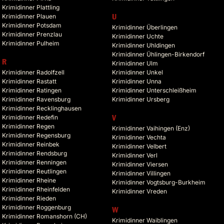
Krimidinner Plattling
Krimidinner Plauen
U
Krimidinner Potsdam
Krimidinner Überlingen
Krimidinner Prenzlau
Krimidinner Uchte
Krimidinner Pulheim
Krimidinner Uhldingen
Krimidinner Ühlingen-Birkendorf
R
Krimidinner Ulm
Krimidinner Radolfzell
Krimidinner Unkel
Krimidinner Rastatt
Krimidinner Unna
Krimidinner Ratingen
Krimidinner Unterschleißheim
Krimidinner Ravensburg
Krimidinner Ursberg
Krimidinner Recklinghausen
Krimidinner Redefin
V
Krimidinner Regen
Krimidinner Vaihingen (Enz)
Krimidinner Regensburg
Krimidinner Vechta
Krimidinner Reinbek
Krimidinner Velbert
Krimidinner Rendsburg
Krimidinner Verl
Krimidinner Renningen
Krimidinner Viersen
Krimidinner Reutlingen
Krimidinner Villingen
Krimidinner Rheine
Krimidinner Vogtsburg-Burkheim
Krimidinner Rheinfelden
Krimidinner Vreden
Krimidinner Rieden
Krimidinner Roggenburg
W
Krimidinner Romanshorn (CH)
Krimidinner Waiblingen