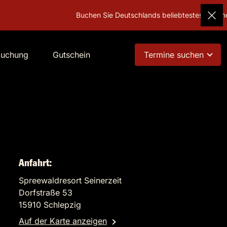
Buchen Sie Deutschlands beliebtestes Geschenk!
Gu
buchung
Gutschein
Termine suchen
Anfahrt:
Spreewaldresort Seinerzeit
Dorfstraße 53
15910 Schlepzig
Auf der Karte anzeigen