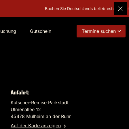
Buchen Sie Deutschlands beliebtestes Geschenk!
Guts
buchung
Gutschein
Termine suchen
Anfahrt:
Kutscher-Remise Parkstadt
Ulmenallee 12
45478 Mülheim an der Ruhr
Auf der Karte anzeigen