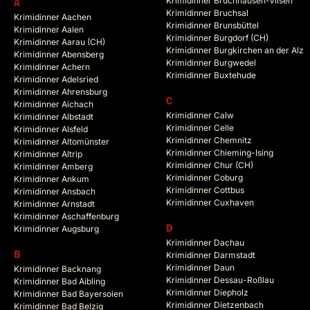
Krimidinner Bruchhausen-Vilsen
A
Krimidinner Bruchsal
Krimidinner Aachen
Krimidinner Brunsbüttel
Krimidinner Aalen
Krimidinner Burgdorf (CH)
Krimidinner Aarau (CH)
Krimidinner Burgkirchen an der Alz
Krimidinner Abensberg
Krimidinner Burgwedel
Krimidinner Achern
Krimidinner Buxtehude
Krimidinner Adelsried
Krimidinner Ahrensburg
C
Krimidinner Aichach
Krimidinner Calw
Krimidinner Albstadt
Krimidinner Celle
Krimidinner Alsfeld
Krimidinner Chemnitz
Krimidinner Altomünster
Krimidinner Chieming-Ising
Krimidinner Altrip
Krimidinner Chur (CH)
Krimidinner Amberg
Krimidinner Coburg
Krimidinner Ankum
Krimidinner Cottbus
Krimidinner Ansbach
Krimidinner Cuxhaven
Krimidinner Arnstadt
Krimidinner Aschaffenburg
Krimidinner Augsburg
D
Krimidinner Dachau
B
Krimidinner Darmstadt
Krimidinner Daun
Krimidinner Backnang
Krimidinner Dessau-Roßlau
Krimidinner Bad Aibling
Krimidinner Diepholz
Krimidinner Bad Bayersoien
Krimidinner Dietzenbach
Krimidinner Bad Belzig