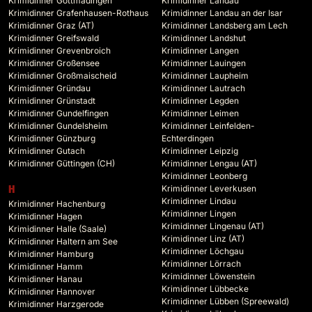
Krimidinner Gottmadingen
Krimidinner Landau
Krimidinner Grafenhausen-Rothaus
Krimidinner Landau an der Isar
Krimidinner Graz (AT)
Krimidinner Landsberg am Lech
Krimidinner Greifswald
Krimidinner Landshut
Krimidinner Grevenbroich
Krimidinner Langen
Krimidinner Großensee
Krimidinner Lauingen
Krimidinner Großmaischeid
Krimidinner Laupheim
Krimidinner Gründau
Krimidinner Lautrach
Krimidinner Grünstadt
Krimidinner Legden
Krimidinner Gundelfingen
Krimidinner Leimen
Krimidinner Gundelsheim
Krimidinner Leinfelden-
Krimidinner Günzburg
Echterdingen
Krimidinner Gutach
Krimidinner Leipzig
Krimidinner Güttingen (CH)
Krimidinner Lengau (AT)
Krimidinner Leonberg
Krimidinner Leverkusen
H
Krimidinner Lindau
Krimidinner Hachenburg
Krimidinner Lingen
Krimidinner Hagen
Krimidinner Lingenau (AT)
Krimidinner Halle (Saale)
Krimidinner Linz (AT)
Krimidinner Haltern am See
Krimidinner Löchgau
Krimidinner Hamburg
Krimidinner Lörrach
Krimidinner Hamm
Krimidinner Löwenstein
Krimidinner Hanau
Krimidinner Lübbecke
Krimidinner Hannover
Krimidinner Lübben (Spreewald)
Krimidinner Harzgerode