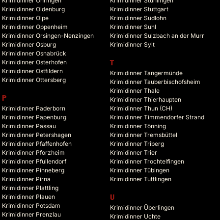
Krimidinner Öhringen
Krimidinner Stühlingen
Krimidinner Oldenburg
Krimidinner Stuttgart
Krimidinner Olpe
Krimidinner Südlohn
Krimidinner Oppenheim
Krimidinner Suhl
Krimidinner Orsingen-Nenzingen
Krimidinner Sulzbach an der Murr
Krimidinner Osburg
Krimidinner Sylt
Krimidinner Osnabrück
Krimidinner Osterhofen
T
Krimidinner Ostfildern
Krimidinner Tangermünde
Krimidinner Ottersberg
Krimidinner Tauberbischofsheim
Krimidinner Thale
P
Krimidinner Thierhaupten
Krimidinner Paderborn
Krimidinner Thun (CH)
Krimidinner Papenburg
Krimidinner Timmendorfer Strand
Krimidinner Passau
Krimidinner Tönning
Krimidinner Petershagen
Krimidinner Tremsbüttel
Krimidinner Pfaffenhofen
Krimidinner Triberg
Krimidinner Pforzheim
Krimidinner Trier
Krimidinner Pfullendorf
Krimidinner Trochtelfingen
Krimidinner Pinneberg
Krimidinner Tübingen
Krimidinner Pirna
Krimidinner Tuttlingen
Krimidinner Plattling
Krimidinner Plauen
U
Krimidinner Potsdam
Krimidinner Überlingen
Krimidinner Prenzlau
Krimidinner Uchte