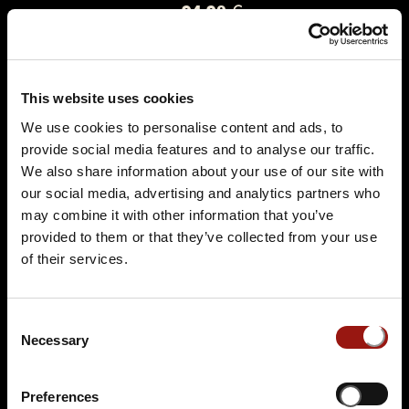
94,90 €
Tickets kaufen
This website uses cookies
We use cookies to personalise content and ads, to
provide social media features and to analyse our traffic.
We also share information about your use of our site with
our social media, advertising and analytics partners who
may combine it with other information that you’ve
provided to them or that they’ve collected from your use
FR.
13.11.2026 19:00 Uhr
of their services.
Der Polterabendkiller
Gasthof Aßmann’s Bammes
Consent
Bucher Hauptstr. 63
Necessary
Selection
90427 Nürnberg
Auf der Karte anzeigen
Preferences