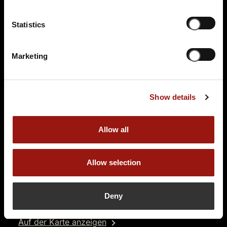
94,90 €
Statistics
Tickets kaufen
Marketing
Show details
Allow all
SA.
06.02.2027 19:00 Uhr
Der Polterabendkiller
Allow selection
Gasthof Aßmann’s Bammes
Bucher Hauptstr. 63
Deny
90427 Nürnberg
Auf der Karte anzeigen