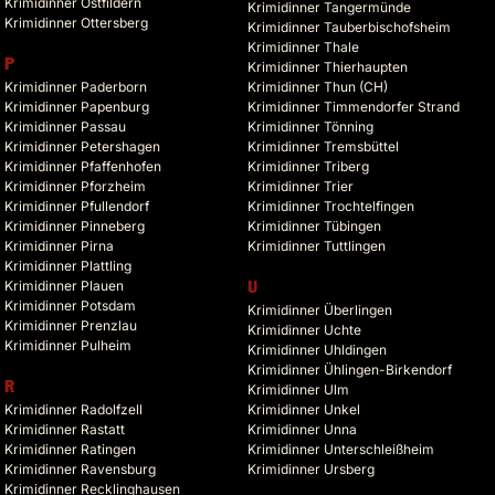
Krimidinner Ostfildern
Krimidinner Tangermünde
Krimidinner Ottersberg
Krimidinner Tauberbischofsheim
Krimidinner Thale
P
Krimidinner Thierhaupten
Krimidinner Paderborn
Krimidinner Thun (CH)
Krimidinner Papenburg
Krimidinner Timmendorfer Strand
Krimidinner Passau
Krimidinner Tönning
Krimidinner Petershagen
Krimidinner Tremsbüttel
Krimidinner Pfaffenhofen
Krimidinner Triberg
Krimidinner Pforzheim
Krimidinner Trier
Krimidinner Pfullendorf
Krimidinner Trochtelfingen
Krimidinner Pinneberg
Krimidinner Tübingen
Krimidinner Pirna
Krimidinner Tuttlingen
Krimidinner Plattling
Krimidinner Plauen
U
Krimidinner Potsdam
Krimidinner Überlingen
Krimidinner Prenzlau
Krimidinner Uchte
Krimidinner Pulheim
Krimidinner Uhldingen
Krimidinner Ühlingen-Birkendorf
R
Krimidinner Ulm
Krimidinner Radolfzell
Krimidinner Unkel
Krimidinner Rastatt
Krimidinner Unna
Krimidinner Ratingen
Krimidinner Unterschleißheim
Krimidinner Ravensburg
Krimidinner Ursberg
Krimidinner Recklinghausen