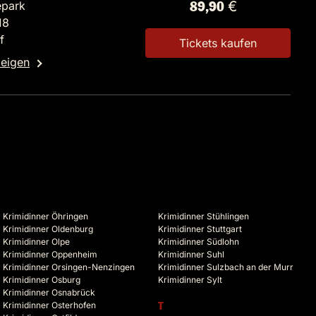
epark
89,90 €
18
f
Tickets kaufen
zeigen
Krimidinner Öhringen
Krimidinner Stühlingen
Krimidinner Oldenburg
Krimidinner Stuttgart
Krimidinner Olpe
Krimidinner Südlohn
Krimidinner Oppenheim
Krimidinner Suhl
Krimidinner Orsingen-Nenzingen
Krimidinner Sulzbach an der Murr
Krimidinner Osburg
Krimidinner Sylt
Krimidinner Osnabrück
Krimidinner Osterhofen
T