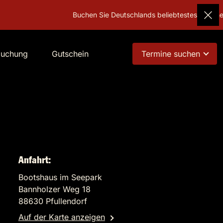
Buchen Sie Deutschlands beliebtestes Geschenk!
Guts
buchung
Gutschein
Termine suchen
Anfahrt:
Bootshaus im Seepark
Bannholzer Weg 18
88630 Pfullendorf
Auf der Karte anzeigen