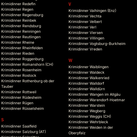
Krimidinner Redefin
V
Krimidinner Regen
Krimidinner Vaihingen (Enz)
Krimidinner Regensburg
Krimidinner Vechta
Krimidinner Reinbek
Krimidinner Velbert
Krimidinner Rendsburg
Krimidinner Verl
Krimidinner Renningen
Krimidinner Viersen
Krimidinner Reutlingen
Krimidinner Villingen
Krimidinner Rheine
Krimidinner Vogtsburg-Burkheim
Krimidinner Rheinfelden
Krimidinner Vreden
Krimidinner Rieden
Krimidinner Roggenburg
W
Krimidinner Romanshorn (CH)
Krimidinner Waiblingen
Krimidinner Rosenheim
Krimidinner Waldeck
Krimidinner Rostock
Krimidinner Walkenried
Krimidinner Rothenburg ob der
Krimidinner Walldorf
Tauber
Krimidinner Walldürn
Krimidinner Rottweil
Krimidinner Wangen im Allgäu
Krimidinner Rüdesheim
Krimidinner Warendorf-Hoetmar
Krimidinner Rügen
Krimidinner Warstein
Krimidinner Rüsselsheim
Krimidinner Wegberg
Krimidinner Weggis (CH)
S
Krimidinner Wehrbleck
Krimidinner Saalfeld
Krimidinner Weiden in der
Krimidinner Salzburg (AT)
Oberpfalz