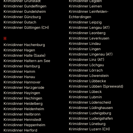
Krimidinner Grünstadt
Krimidinner Legden
Krimidinner Gundelfingen
Krimidinner Leimen
Krimidinner Gundelsheim
Krimidinner Leinfelden-
Krimidinner Günzburg
Echterdingen
Krimidinner Gutach
Krimidinner Leipzig
Krimidinner Güttingen (CH)
Krimidinner Lengau (AT)
Krimidinner Leonberg
Krimidinner Leverkusen
H
Krimidinner Lindau
Krimidinner Hachenburg
Krimidinner Lingen
Krimidinner Hagen
Krimidinner Lingenau (AT)
Krimidinner Halle (Saale)
Krimidinner Linz (AT)
Krimidinner Haltern am See
Krimidinner Löchgau
Krimidinner Hamburg
Krimidinner Lörrach
Krimidinner Hamm
Krimidinner Löwenstein
Krimidinner Hanau
Krimidinner Lübbecke
Krimidinner Hannover
Krimidinner Lübben (Spreewald)
Krimidinner Harzgerode
Krimidinner Lübeck
Krimidinner Hayingen
Krimidinner Lubmin
Krimidinner Hechingen
Krimidinner Lüdenscheid
Krimidinner Heidelberg
Krimidinner Lüdinghausen
Krimidinner Heidenheim
Krimidinner Ludwigsburg
Krimidinner Heilbronn
Krimidinner Ludwigshafen
Krimidinner Hennstedt
Krimidinner Lüneburg
Krimidinner Heppenheim
Krimidinner Luzern (CH)
Krimidinner Herford