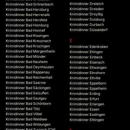
Krimidinner Dreieich
Krimidinner Bad Grönenbach
Krimidinner Dresden
Krimidinner Bad Harzburg
Krimidinner Droyßig
Krimidinner Bad Herrenalb
Krimidinner Duisburg
Krimidinner Bad Hersfeld
Krimidinner Durbach
Krimidinner Bad Homburg
Krimidinner Düsseldorf
Krimidinner Bad Honnef
Krimidinner Bad Kissingen
Krimidinner Bad Kreuznach
E
Krimidinner Bad Krozingen
Krimidinner Edenkoben
Krimidinner Bad Mergentheim
Krimidinner Ehingen
Krimidinner Bad Münder
Krimidinner Einbeck
Krimidinner Bad Nauheim
Krimidinner Eisenach
Krimidinner Bad Oeynhausen
Krimidinner Ellwangen
Krimidinner Bad Rappenau
Krimidinner Elmshorn
Krimidinner Bad Reichenhall
Krimidinner Eltville
Krimidinner Bad Saarow
Krimidinner Eppelborn
Krimidinner Bad Säckingen
Krimidinner Eppelheim
Krimidinner Bad Salzuflen
Krimidinner Erding
Krimidinner Bad Saulgau
Krimidinner Erfurt
Krimidinner Bad Schönborn
Krimidinner Erlangen
Krimidinner Bad Tölz
Krimidinner Essen
Krimidinner Bad Vilbel
Krimidinner Esslingen
Krimidinner Bad Waldsee
Krimidinner Ettlingen
Krimidinner Bad Wildungen
Krimidinner Bad Zurzach (CH)