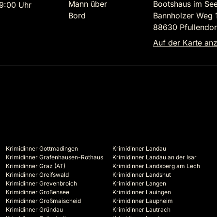
Mann über
Bootshaus im Se
9:00 Uhr
Bord
Bannholzer Weg 
88630 Pfullendor
Auf der Karte an
Krimidinner Gottmadingen
Krimidinner Landau
Krimidinner Grafenhausen-Rothaus
Krimidinner Landau an der Isar
Krimidinner Graz (AT)
Krimidinner Landsberg am Lech
Krimidinner Greifswald
Krimidinner Landshut
Krimidinner Grevenbroich
Krimidinner Langen
Krimidinner Großensee
Krimidinner Lauingen
Krimidinner Großmaischeid
Krimidinner Laupheim
Krimidinner Gründau
Krimidinner Lautrach