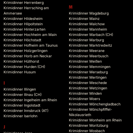
Krimidinner Herrenberg
M
Krimidinner Herrsching am
Ammersee
Krimidinner Magdeburg
Krimidinner Hildesheim
Krimidinner Mainz
Krimidinner Hilpoltstein
Krimidinner Malchow
Krimidinner Hinterzarten
Krimidinner Mannheim
Krimidinner Hochheim am Main
Krimidinner Marbach (CH)
Krimidinner Höchstadt
Krimidinner Marburg
Krimidinner Hofheim am Taunus
Krimidinner Marktredwitz
Krimidinner Holzgerlingen
Krimidinner Meerane
Krimidinner Horb am Neckar
Krimidinner Meerbusch
Krimidinner Hüllhorst
Krimidinner Meißen
Krimidinner Hurden (CH)
Krimidinner Memmingen
Krimidinner Husum
Krimidinner Merseburg
Krimidinner Mertingen
Krimidinner Meschede
I
Krimidinner Metzingen
Krimidinner Illingen
Krimidinner Minden
Krimidinner Illnau (CH)
Krimidinner Moers
Krimidinner Ingelheim am Rhein
Krimidinner Mönchengladbach
Krimidinner Ingolstadt
Krimidinner Mönchpfiffel-
Krimidinner Innsbruck (AT)
Nikolausrieth
Krimidinner Iserlohn
Krimidinner Monheim am Rhein
Krimidinner Moritzburg
J
Krimidinner Mosbach