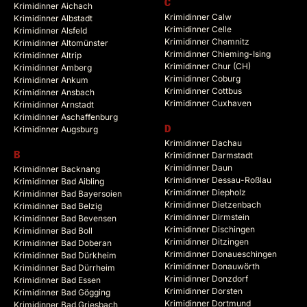
C
Krimidinner Aichach
Krimidinner Calw
Krimidinner Albstadt
Krimidinner Celle
Krimidinner Alsfeld
Krimidinner Chemnitz
Krimidinner Altomünster
Krimidinner Chieming-Ising
Krimidinner Altrip
Krimidinner Chur (CH)
Krimidinner Amberg
Krimidinner Coburg
Krimidinner Ankum
Krimidinner Cottbus
Krimidinner Ansbach
Krimidinner Cuxhaven
Krimidinner Arnstadt
Krimidinner Aschaffenburg
Krimidinner Augsburg
D
Krimidinner Dachau
B
Krimidinner Darmstadt
Krimidinner Daun
Krimidinner Backnang
Krimidinner Dessau-Roßlau
Krimidinner Bad Aibling
Krimidinner Diepholz
Krimidinner Bad Bayersoien
Krimidinner Dietzenbach
Krimidinner Bad Belzig
Krimidinner Dirmstein
Krimidinner Bad Bevensen
Krimidinner Dischingen
Krimidinner Bad Boll
Krimidinner Ditzingen
Krimidinner Bad Doberan
Krimidinner Donaueschingen
Krimidinner Bad Dürkheim
Krimidinner Donauwörth
Krimidinner Bad Dürrheim
Krimidinner Donzdorf
Krimidinner Bad Essen
Krimidinner Dorsten
Krimidinner Bad Gögging
Krimidinner Dortmund
Krimidinner Bad Griesbach