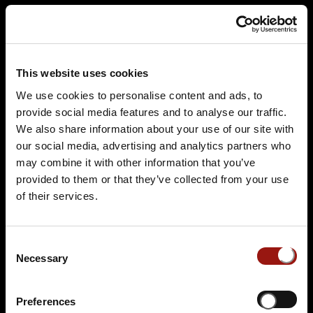
Terminüberblick
This website uses cookies
We use cookies to personalise content and ads, to
provide social media features and to analyse our traffic.
We also share information about your use of our site with
our social media, advertising and analytics partners who
may combine it with other information that you’ve
provided to them or that they’ve collected from your use
FR.
09.10.2026 19:00 Uhr
of their services.
Testament à la Carte
Festsaal Permeshof
Consent
Kuhsteeg 15
Necessary
Selection
47638 Straelen
Auf der Karte anzeigen
Preferences