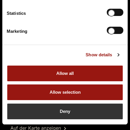
89,90 €
Statistics
Tickets kaufen
Marketing
Show details
Allow all
MI.
16.12.2026 19:00 Uhr
Das Escape Dinner - Escape Room in 3 Gängen
Allow selection
Ein Rätselspiel zum goldenen Kochlöffel
Festsaal Permeshof
Deny
Kuhsteeg 15
47638 Straelen
Auf der Karte anzeigen