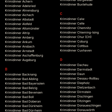
Krimidinner Achern
Krimidinner Buxtehude
Krimidinner Adelsried
Krimidinner Ahrensburg
C
Krimidinner Aichach
Krimidinner Calw
Krimidinner Albstadt
Krimidinner Celle
Krimidinner Alsfeld
Krimidinner Chemnitz
Krimidinner Altomünster
Krimidinner Chieming-Ising
Krimidinner Altrip
Krimidinner Chur (CH)
Krimidinner Amberg
Krimidinner Coburg
Krimidinner Ankum
Krimidinner Cottbus
Krimidinner Ansbach
Krimidinner Cuxhaven
Krimidinner Arnstadt
Krimidinner Aschaffenburg
Krimidinner Augsburg
D
Krimidinner Dachau
B
Krimidinner Darmstadt
Krimidinner Daun
Krimidinner Backnang
Krimidinner Dessau-Roßlau
Krimidinner Bad Aibling
Krimidinner Diepholz
Krimidinner Bad Bayersoien
Krimidinner Dietzenbach
Krimidinner Bad Belzig
Krimidinner Dirmstein
Krimidinner Bad Bevensen
Krimidinner Dischingen
Krimidinner Bad Boll
Krimidinner Ditzingen
Krimidinner Bad Doberan
Krimidinner Donaueschingen
Krimidinner Bad Dürkheim
Krimidinner Donauwörth
Krimidinner Bad Dürrheim