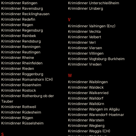
Krimidinner Ratingen
Krimidinner Unterschleißheim
Krimidinner Ravensburg
Krimidinner Ursberg
Krimidinner Recklinghausen
Krimidinner Redefin
V
Krimidinner Regen
Krimidinner Vaihingen (Enz)
Krimidinner Regensburg
Krimidinner Vechta
Krimidinner Reinbek
Krimidinner Velbert
Krimidinner Rendsburg
Krimidinner Verl
Krimidinner Renningen
Krimidinner Viersen
Krimidinner Reutlingen
Krimidinner Villingen
Krimidinner Rheine
Krimidinner Vogtsburg-Burkheim
Krimidinner Rheinfelden
Krimidinner Vreden
Krimidinner Rieden
Krimidinner Roggenburg
W
Krimidinner Romanshorn (CH)
Krimidinner Waiblingen
Krimidinner Rosenheim
Krimidinner Waldeck
Krimidinner Rostock
Krimidinner Walkenried
Krimidinner Rothenburg ob der
Krimidinner Walldorf
Tauber
Krimidinner Walldürn
Krimidinner Rottweil
Krimidinner Wangen im Allgäu
Krimidinner Rüdesheim
Krimidinner Warendorf-Hoetmar
Krimidinner Rügen
Krimidinner Warstein
Krimidinner Rüsselsheim
Krimidinner Wegberg
Krimidinner Weggis (CH)
S