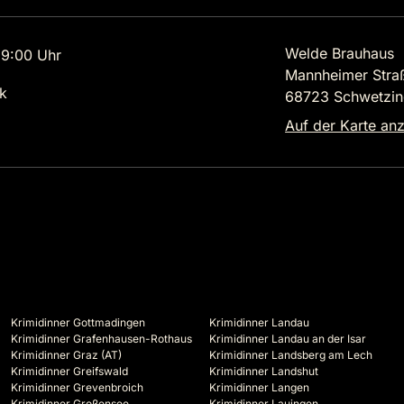
Welde Brauhaus
9:00 Uhr
Mannheimer Stra
k
68723 Schwetzi
Auf der Karte an
Krimidinner Gottmadingen
Krimidinner Landau
Krimidinner Grafenhausen-Rothaus
Krimidinner Landau an der Isar
Krimidinner Graz (AT)
Krimidinner Landsberg am Lech
Krimidinner Greifswald
Krimidinner Landshut
Krimidinner Grevenbroich
Krimidinner Langen
Krimidinner Großensee
Krimidinner Lauingen