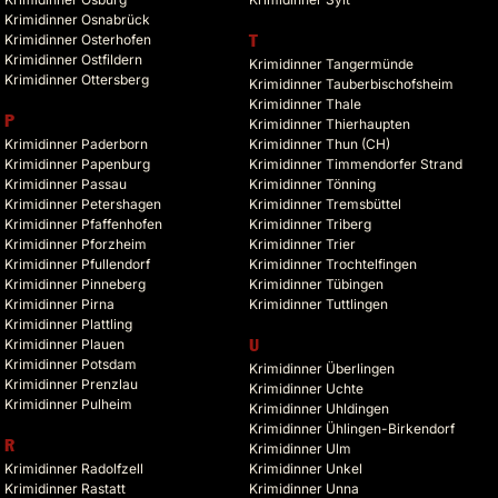
Krimidinner Osnabrück
Krimidinner Osterhofen
T
Krimidinner Ostfildern
Krimidinner Tangermünde
Krimidinner Ottersberg
Krimidinner Tauberbischofsheim
Krimidinner Thale
P
Krimidinner Thierhaupten
Krimidinner Paderborn
Krimidinner Thun (CH)
Krimidinner Papenburg
Krimidinner Timmendorfer Strand
Krimidinner Passau
Krimidinner Tönning
Krimidinner Petershagen
Krimidinner Tremsbüttel
Krimidinner Pfaffenhofen
Krimidinner Triberg
Krimidinner Pforzheim
Krimidinner Trier
Krimidinner Pfullendorf
Krimidinner Trochtelfingen
Krimidinner Pinneberg
Krimidinner Tübingen
Krimidinner Pirna
Krimidinner Tuttlingen
Krimidinner Plattling
Krimidinner Plauen
U
Krimidinner Potsdam
Krimidinner Überlingen
Krimidinner Prenzlau
Krimidinner Uchte
Krimidinner Pulheim
Krimidinner Uhldingen
Krimidinner Ühlingen-Birkendorf
R
Krimidinner Ulm
Krimidinner Radolfzell
Krimidinner Unkel
Krimidinner Rastatt
Krimidinner Unna