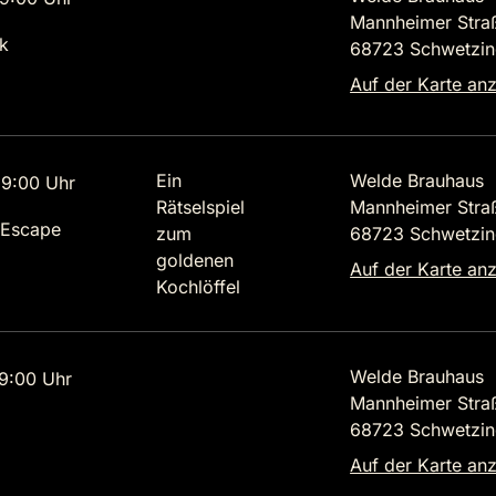
Mannheimer Stra
k
68723 Schwetzi
Auf der Karte an
Ein
Welde Brauhaus
9:00 Uhr
Rätselspiel
Mannheimer Stra
 Escape
zum
68723 Schwetzi
goldenen
Auf der Karte an
Kochlöffel
Welde Brauhaus
9:00 Uhr
Mannheimer Stra
68723 Schwetzi
Auf der Karte an