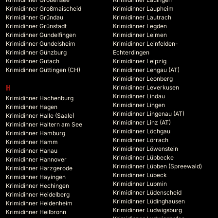
Krimidinner Großmaischeid
Krimidinner Laupheim
Krimidinner Gründau
Krimidinner Lautrach
Krimidinner Grünstadt
Krimidinner Legden
Krimidinner Gundelfingen
Krimidinner Leimen
Krimidinner Gundelsheim
Krimidinner Leinfelden-
Krimidinner Günzburg
Echterdingen
Krimidinner Gutach
Krimidinner Leipzig
Krimidinner Güttingen (CH)
Krimidinner Lengau (AT)
Krimidinner Leonberg
Krimidinner Leverkusen
H
Krimidinner Lindau
Krimidinner Hachenburg
Krimidinner Lingen
Krimidinner Hagen
Krimidinner Lingenau (AT)
Krimidinner Halle (Saale)
Krimidinner Linz (AT)
Krimidinner Haltern am See
Krimidinner Löchgau
Krimidinner Hamburg
Krimidinner Lörrach
Krimidinner Hamm
Krimidinner Löwenstein
Krimidinner Hanau
Krimidinner Lübbecke
Krimidinner Hannover
Krimidinner Lübben (Spreewald)
Krimidinner Harzgerode
Krimidinner Lübeck
Krimidinner Hayingen
Krimidinner Lubmin
Krimidinner Hechingen
Krimidinner Lüdenscheid
Krimidinner Heidelberg
Krimidinner Lüdinghausen
Krimidinner Heidenheim
Krimidinner Ludwigsburg
Krimidinner Heilbronn