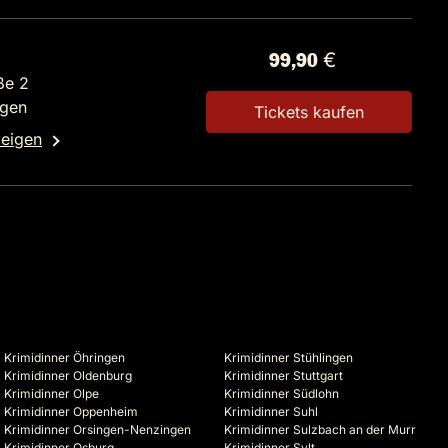
99,90 €
ße 2
ngen
Tickets kaufen
zeigen
Krimidinner Öhringen
Krimidinner Stühlingen
Krimidinner Oldenburg
Krimidinner Stuttgart
Krimidinner Olpe
Krimidinner Südlohn
Krimidinner Oppenheim
Krimidinner Suhl
Krimidinner Orsingen-Nenzingen
Krimidinner Sulzbach an der Murr
Krimidinner Osburg
Krimidinner Sylt