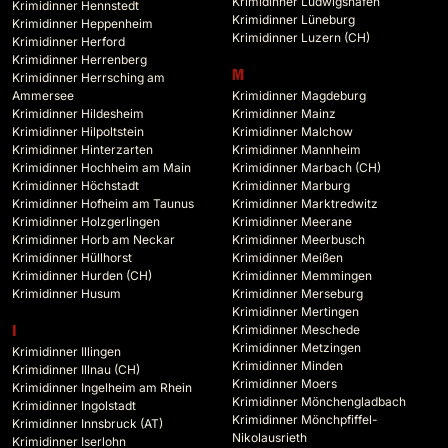
Krimidinner Ludwigshafen
Krimidinner Hennstedt
Krimidinner Lüneburg
Krimidinner Heppenheim
Krimidinner Luzern (CH)
Krimidinner Herford
Krimidinner Herrenberg
M
Krimidinner Herrsching am
Ammersee
Krimidinner Magdeburg
Krimidinner Hildesheim
Krimidinner Mainz
Krimidinner Hilpoltstein
Krimidinner Malchow
Krimidinner Hinterzarten
Krimidinner Mannheim
Krimidinner Hochheim am Main
Krimidinner Marbach (CH)
Krimidinner Höchstadt
Krimidinner Marburg
Krimidinner Hofheim am Taunus
Krimidinner Marktredwitz
Krimidinner Holzgerlingen
Krimidinner Meerane
Krimidinner Horb am Neckar
Krimidinner Meerbusch
Krimidinner Hüllhorst
Krimidinner Meißen
Krimidinner Hurden (CH)
Krimidinner Memmingen
Krimidinner Husum
Krimidinner Merseburg
Krimidinner Mertingen
Krimidinner Meschede
I
Krimidinner Metzingen
Krimidinner Illingen
Krimidinner Minden
Krimidinner Illnau (CH)
Krimidinner Moers
Krimidinner Ingelheim am Rhein
Krimidinner Mönchengladbach
Krimidinner Ingolstadt
Krimidinner Mönchpfiffel-
Krimidinner Innsbruck (AT)
Nikolausrieth
Krimidinner Iserlohn