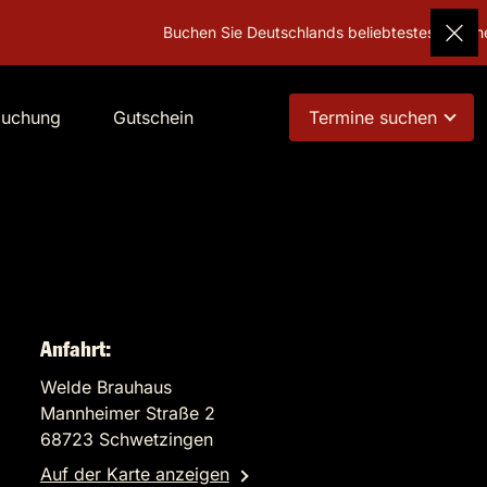
Buchen Sie Deutschlands beliebtestes Geschenk!
Guts
buchung
Gutschein
Termine suchen
Anfahrt:
Welde Brauhaus
Mannheimer Straße 2
68723 Schwetzingen
Auf der Karte anzeigen