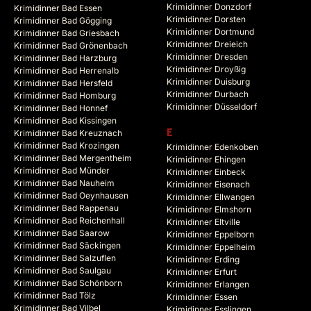
Krimidinner Donzdorf
Krimidinner Bad Essen
Krimidinner Dorsten
Krimidinner Bad Gögging
Krimidinner Dortmund
Krimidinner Bad Griesbach
Krimidinner Dreieich
Krimidinner Bad Grönenbach
Krimidinner Dresden
Krimidinner Bad Harzburg
Krimidinner Droyßig
Krimidinner Bad Herrenalb
Krimidinner Duisburg
Krimidinner Bad Hersfeld
Krimidinner Durbach
Krimidinner Bad Homburg
Krimidinner Düsseldorf
Krimidinner Bad Honnef
Krimidinner Bad Kissingen
Krimidinner Bad Kreuznach
E
Krimidinner Bad Krozingen
Krimidinner Edenkoben
Krimidinner Bad Mergentheim
Krimidinner Ehingen
Krimidinner Bad Münder
Krimidinner Einbeck
Krimidinner Bad Nauheim
Krimidinner Eisenach
Krimidinner Bad Oeynhausen
Krimidinner Ellwangen
Krimidinner Bad Rappenau
Krimidinner Elmshorn
Krimidinner Bad Reichenhall
Krimidinner Eltville
Krimidinner Bad Saarow
Krimidinner Eppelborn
Krimidinner Bad Säckingen
Krimidinner Eppelheim
Krimidinner Bad Salzuflen
Krimidinner Erding
Krimidinner Bad Saulgau
Krimidinner Erfurt
Krimidinner Bad Schönborn
Krimidinner Erlangen
Krimidinner Bad Tölz
Krimidinner Essen
Krimidinner Bad Vilbel
Krimidinner Esslingen