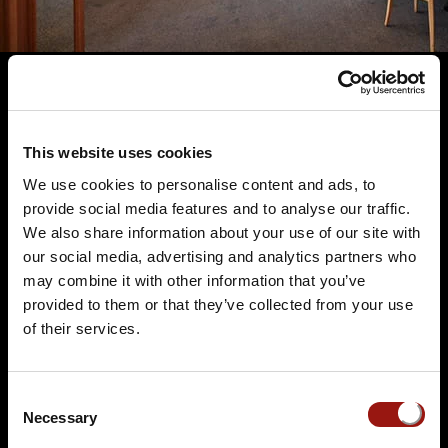
Terminüberblick
This website uses cookies
We use cookies to personalise content and ads, to
provide social media features and to analyse our traffic.
We also share information about your use of our site with
our social media, advertising and analytics partners who
may combine it with other information that you’ve
provided to them or that they’ve collected from your use
of their services.
SA.
31.10.2026 19:00 Uhr
Und raus bist du
Consent
Restaurant Stauferland
Necessary
Selection
Gruibinger Straße 32