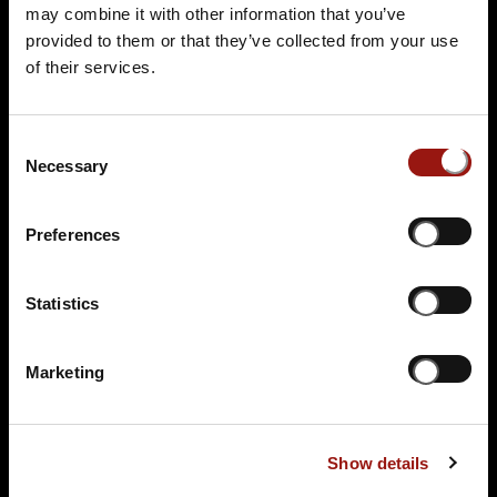
may combine it with other information that you’ve
Tickets kaufen
provided to them or that they’ve collected from your use
of their services.
Consent
Necessary
Selection
Preferences
SO.
15.11.2026 17:00 Uhr
Eine Leiche im Louvre
Statistics
Singh Restaurant am Park
Marketing
Kaiser-Friedrich-Promenade 55
61348 Bad Homburg
Auf der Karte anzeigen
Show details
89,90 €