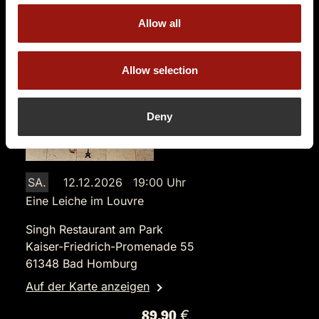
Allow all
Tickets kaufen
Allow selection
Deny
SA.
12.12.2026 19:00 Uhr
Eine Leiche im Louvre
Singh Restaurant am Park
Kaiser-Friedrich-Promenade 55
61348 Bad Homburg
Auf der Karte anzeigen
89,90 €