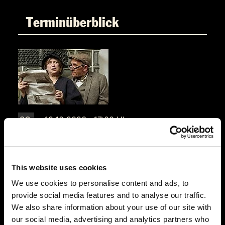
Terminüberblick
SO.
18.10.2026 17:00 Uhr
Bis(s) zum letzten Zug
Singh Restaurant am Park
Kaiser-Friedrich-Promenade 55
This website uses cookies
61348 Bad Homburg
We use cookies to personalise content and ads, to
Auf der Karte anzeigen
provide social media features and to analyse our traffic.
We also share information about your use of our site with
89,90 €
our social media, advertising and analytics partners who