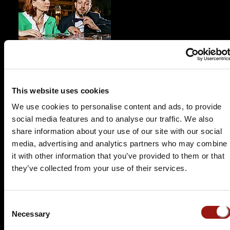
FR.
30.10.2026 19:00 Uhr
Der Polterabendkiller
This website uses cookies
Steigenberger Hotel Bad Homburg
Kaiser-Friedrich-Promenade 69-75
We use cookies to personalise content and ads, to provide
61348 Bad Homburg
social media features and to analyse our traffic. We also
share information about your use of our site with our social
Auf der Karte anzeigen
media, advertising and analytics partners who may combine
99,90 €
it with other information that you’ve provided to them or that
they’ve collected from your use of their services.
Tickets kaufen
Consent
Necessary
Selection