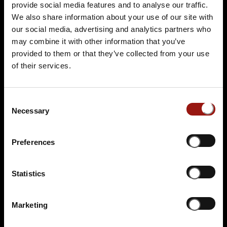
Burg Katzenstein
provide social media features and to analyse our traffic.
Oberer Weiler 1-3
We also share information about your use of our site with
89561 Dischingen
our social media, advertising and analytics partners who
may combine it with other information that you’ve
Auf der Karte anzeigen
provided to them or that they’ve collected from your use
of their services.
89,90 €
Tickets kaufen
Consent
Necessary
Selection
Preferences
Statistics
DO.
12.11.2026 19:00 Uhr
Marketing
Testament à la Carte