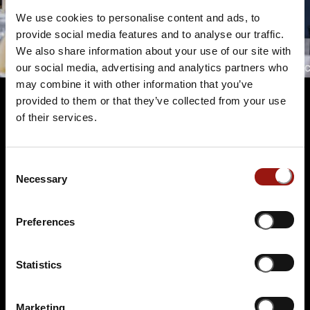
We use cookies to personalise content and ads, to
provide social media features and to analyse our traffic.
We also share information about your use of our site with
our social media, advertising and analytics partners who
may combine it with other information that you’ve
provided to them or that they’ve collected from your use
of their services.
Terminüberblick
Consent
Necessary
Selection
Preferences
Statistics
SA.
31.10.2026 19:00 Uhr
Und raus bist du
nur Kartenzahlung möglich
Marketing