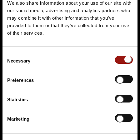
We also share information about your use of our site with
Auf der Karte anzeigen
our social media, advertising and analytics partners who
may combine it with other information that you’ve
84,90 €
provided to them or that they’ve collected from your use
of their services.
Tickets kaufen
Consent
Necessary
Selection
Preferences
Statistics
SA.
14.11.2026 19:00 Uhr
Der letzte Joint der Marie Juana - Ein Hippie
Krimi
Marketing
Frankfurter Hof Seppche
Alt Schwanheim 8