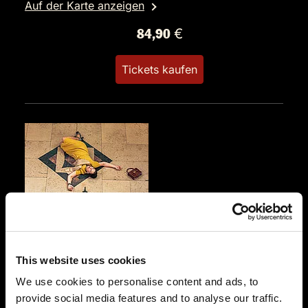
Auf der Karte anzeigen
84,90 €
Tickets kaufen
SA.
17.10.2026 19:00 Uhr
Eine Leiche im Louvre
This website uses cookies
Frankfurter Hof Seppche
Alt Schwanheim 8
We use cookies to personalise content and ads, to
60529 Frankfurt Schwanheim
provide social media features and to analyse our traffic.