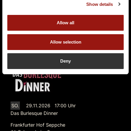
Show details
60529 Frankfurt Schwanheim
Auf der Karte anzeigen
Allow all
84,90 €
Tickets kaufen
Allow selection
Deny
SO.
29.11.2026 17:00 Uhr
Das Burlesque Dinner
Frankfurter Hof Seppche