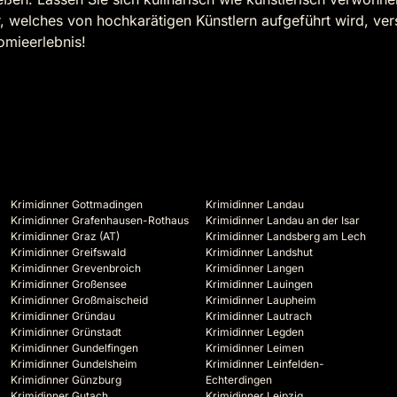
, welches von hochkarätigen Künstlern aufgeführt wird, ve
omieerlebnis!
Krimidinner Gottmadingen
Krimidinner Landau
Krimidinner Grafenhausen-Rothaus
Krimidinner Landau an der Isar
Krimidinner Graz (AT)
Krimidinner Landsberg am Lech
Krimidinner Greifswald
Krimidinner Landshut
Krimidinner Grevenbroich
Krimidinner Langen
Krimidinner Großensee
Krimidinner Lauingen
Krimidinner Großmaischeid
Krimidinner Laupheim
Krimidinner Gründau
Krimidinner Lautrach
Krimidinner Grünstadt
Krimidinner Legden
Krimidinner Gundelfingen
Krimidinner Leimen
Krimidinner Gundelsheim
Krimidinner Leinfelden-
Krimidinner Günzburg
Echterdingen
Krimidinner Gutach
Krimidinner Leipzig