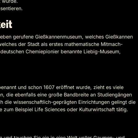
t wurde.
sentieren.
eit
ns Leben gerufene Gießkannenmuseum, welches Gießkannen
welches der Stadt als erstes mathematische Mitmach-
em deutschen Chemiepionier benannte Liebig-Museum,
enannt und schon 1607 eröffnet wurde, zieht es viele
en, die ebenfalls eine große Bandbreite an Studiengängen
 die wissenschaftlich-geprägten Einrichtungen gelingt die
um Beispiel Life Sciences oder Kulturwirtschaft tätig.
en und tauchen Sie ein in eine Welt voller Gaumen- und