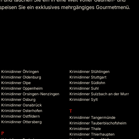
rspeisen Sie ein exklusives mehrgängiges Gourmetmenü.
Krimidinner Öhringen
Krimidinner Stühlingen
Krimidinner Oldenburg
Krimidinner Stuttgart
Krimidinner Olpe
Krimidinner Südlohn
Krimidinner Oppenheim
Krimidinner Suhl
Krimidinner Orsingen-Nenzingen
Krimidinner Sulzbach an der Murr
Krimidinner Osburg
Krimidinner Sylt
Krimidinner Osnabrück
Krimidinner Osterhofen
T
Krimidinner Ostfildern
Krimidinner Tangermünde
Krimidinner Ottersberg
Krimidinner Tauberbischofsheim
Krimidinner Thale
P
Krimidinner Thierhaupten