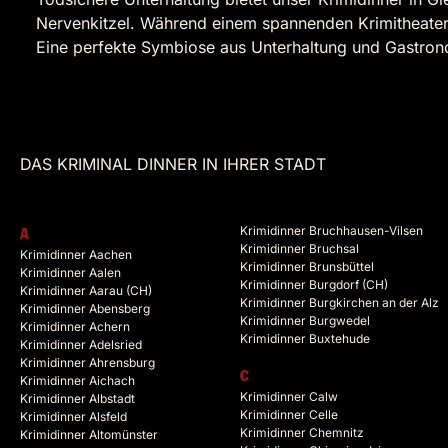
Nervenkitzel. Während einem spannenden Krimitheater
Eine perfekte Symbiose aus Unterhaltung und Gastron
DAS KRIMINAL DINNER IN IHRER STADT
Krimidinner Bruchhausen-Vilsen
A
Krimidinner Bruchsal
Krimidinner Aachen
Krimidinner Brunsbüttel
Krimidinner Aalen
Krimidinner Burgdorf (CH)
Krimidinner Aarau (CH)
Krimidinner Burgkirchen an der Alz
Krimidinner Abensberg
Krimidinner Burgwedel
Krimidinner Achern
Krimidinner Buxtehude
Krimidinner Adelsried
Krimidinner Ahrensburg
C
Krimidinner Aichach
Krimidinner Calw
Krimidinner Albstadt
Krimidinner Celle
Krimidinner Alsfeld
Krimidinner Chemnitz
Krimidinner Altomünster