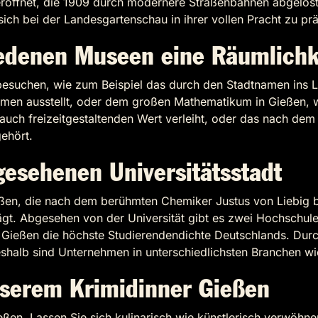
eröffnet, die 1909 durch modernere Straßenbahnen abgelös
ich bei der Landesgartenschau in ihrer vollen Pracht zu prä
iedenen Museen eine Räumlichk
u besuchen, wie zum Beispiel das durch den Stadtnamen i
Formen ausstellt, oder dem großen Mathematikum in Gießen, 
 auch freizeitgestaltenden Wert verleiht, oder das nach d
ehört.
gesehenen Universitätsstadt
eßen, die nach dem berühmten Chemiker Justus von Liebig b
prägt. Abgesehen von der Universität gibt es zwei Hochschul
 Gießen die höchste Studierendendichte Deutschlands. Durch
alb sind Unternehmen in unterschiedlichsten Branchen wie z
nserem Krimidinner Gießen
eßen. Lassen Sie sich kulinarisch wie künstlerisch verwöhn