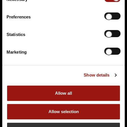
Selection
Tickets kaufen
Preferences
Statistics
Marketing
DO.
10.12.2026 19:00 Uhr
Show details
Der letzte Joint der Marie Juana - Ein Hippie
Krimi
Einlass: 18:15 Uhr
Allow all
inkl. Aperitif
Allow selection
Gutsschänke Hühnerhof
Hühnerhof 3