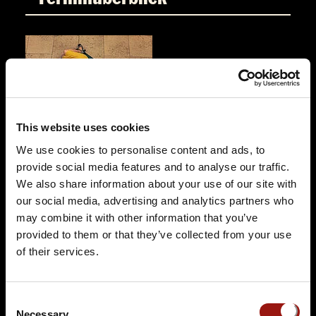
This website uses cookies
SO.
22.11.2026 17:00 Uhr
We use cookies to personalise content and ads, to
Eine Leiche im Louvre
provide social media features and to analyse our traffic.
Einlass: 16:15 Uhr
We also share information about your use of our site with
inkl. Aperitif
our social media, advertising and analytics partners who
may combine it with other information that you’ve
Gutsschänke Hühnerhof
provided to them or that they’ve collected from your use
Hühnerhof 3
of their services.
63584 Gründau
Auf der Karte anzeigen
Consent
89,90 €
Necessary