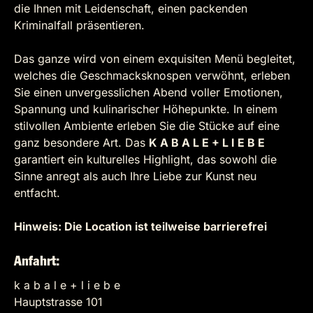
die Ihnen mit Leidenschaft, einen packenden
Kriminalfall präsentieren.
Das ganze wird von einem exquisiten Menü begleitet,
welches die Geschmacksknospen verwöhnt, erleben
Sie einen unvergesslichen Abend voller Emotionen,
Spannung und kulinarischer Höhepunkte. In einem
stilvollen Ambiente erleben Sie die Stücke auf eine
ganz besondere Art. Das
K A B A L E + L I E B E
garantiert ein kulturelles Highlight, das sowohl die
Sinne anregt als auch Ihre Liebe zur Kunst neu
entfacht.
Hinweis: Die Location ist teilweise barrierefrei
Anfahrt:
k a b a l e + l i e b e
Hauptstrasse 101