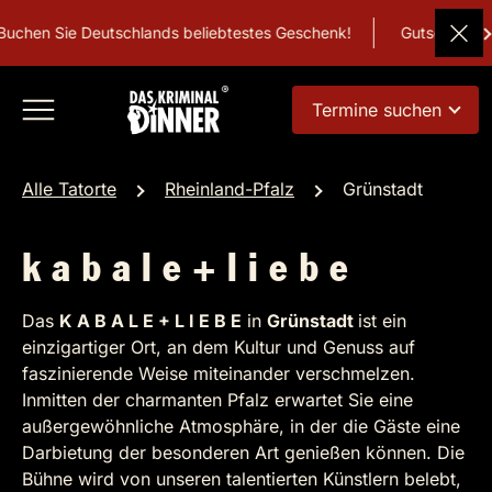
hen Sie Deutschlands beliebtestes Geschenk!
Gutschein
Termine suchen
Alle Tatorte
Rheinland-Pfalz
Grünstadt
k a b a l e + l i e b e
Das
K A B A L E + L I E B E
in
Grünstadt
ist ein
einzigartiger Ort, an dem Kultur und Genuss auf
faszinierende Weise miteinander verschmelzen.
Inmitten der charmanten Pfalz erwartet Sie eine
außergewöhnliche Atmosphäre, in der die Gäste eine
Darbietung der besonderen Art genießen können. Die
Bühne wird von unseren talentierten Künstlern belebt,