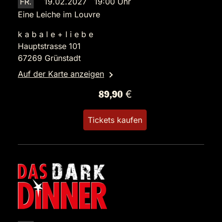
FR.
19.02.2027 19:00 Uhr
Eine Leiche im Louvre
k a b a l e + l i e b e
Hauptstrasse 101
67269 Grünstadt
Auf der Karte anzeigen
89,90 €
Tickets kaufen