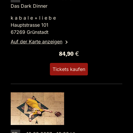
Das Dark Dinner
k a b a l e + l i e b e
Hauptstrasse 101
67269 Grünstadt
Auf der Karte anzeigen
84,90 €
Tickets kaufen