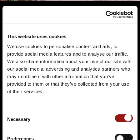
Terminüberblick
This website uses cookies
We use cookies to personalise content and ads, to
provide social media features and to analyse our traffic.
We also share information about your use of our site with
our social media, advertising and analytics partners who
may combine it with other information that you’ve
provided to them or that they’ve collected from your use
FR.
09.10.2026 19:00 Uhr
of their services.
Blutbad im Gemeinderat
BLACK BIRD
Consent
Konrad-Zuse-Ring 2
Necessary
Selection
68163 Mannheim
Auf der Karte anzeigen
Preferences