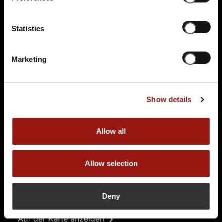
99,90 €
Statistics
Tickets kaufen
Marketing
Show details
Allow all
DO.
26.11.2026 19:00 Uhr
Prêt-à-morter - Der letzte Schrei
Allow selection
BLACK BIRD
Konrad-Zuse-Ring 2
Deny
68163 Mannheim
Auf der Karte anzeigen