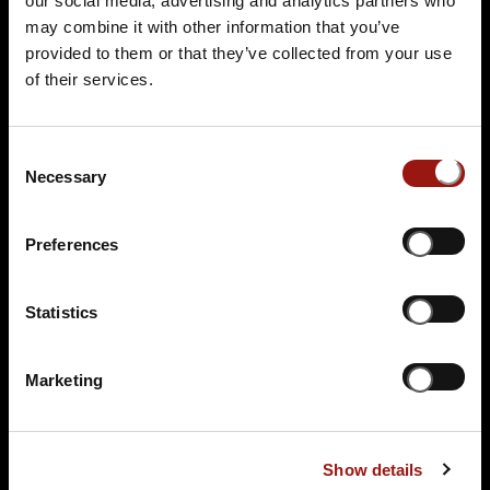
our social media, advertising and analytics partners who
may combine it with other information that you’ve
99,90 €
provided to them or that they’ve collected from your use
of their services.
Tickets kaufen
Consent
Necessary
Selection
Preferences
Statistics
DO.
12.11.2026 19:00 Uhr
Blutbad im Gemeinderat
Marketing
Hotel & Restaurant Ochsen
Paradiesstr. 6
88348 Bad Saulgau
Show details
Auf der Karte anzeigen