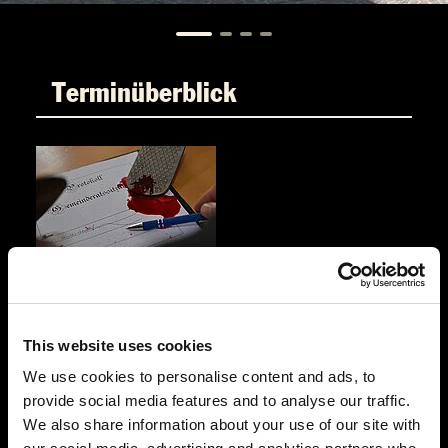
Terminüberblick
DO.
22.10.2026 19:00 Uhr
Blutbad im Gemeinderat
This website uses cookies
Hotel & Restaurant Ochsen
Paradiesstr. 6
We use cookies to personalise content and ads, to
88348 Bad Saulgau
provide social media features and to analyse our traffic.
We also share information about your use of our site with
Auf der Karte anzeigen