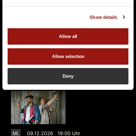
Eine Leiche im Louvre
Wickerbachalm
Show details
Wickerbachmühle 3
65239 Massenheim
Allow all
Auf der Karte anzeigen
89,90 €
Allow selection
Wenige Restkarten
Restkarten: 1
Deny
MI.
09.12.2026 19:00 Uhr